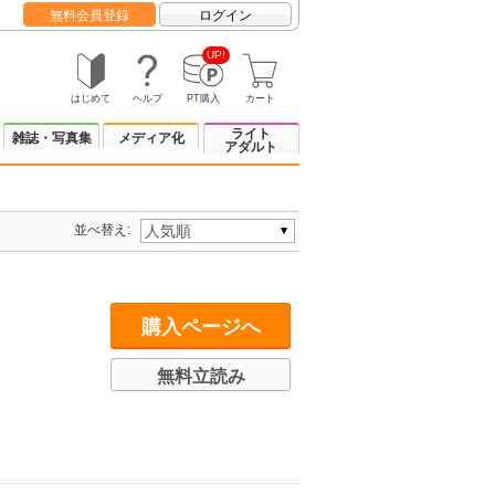
無料会員登録
ログイン
UP!
はじめて
ヘルプ
PT購入
カート
ライト
雑誌・写真集
メディア化
アダルト
並べ替え:
購入ページへ
無料立読み