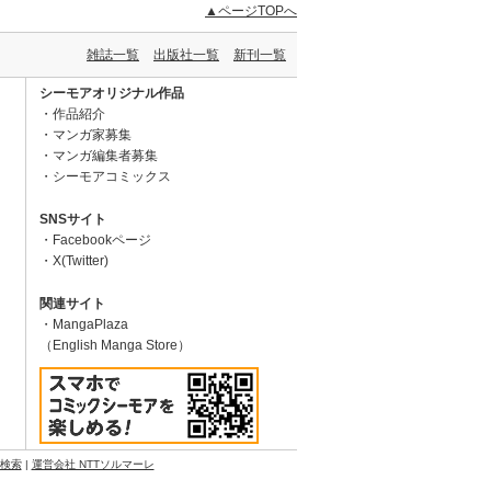
▲ページTOPへ
雑誌一覧
出版社一覧
新刊一覧
シーモアオリジナル作品
作品紹介
マンガ家募集
マンガ編集者募集
シーモアコミックス
SNSサイト
Facebookページ
X(Twitter)
関連サイト
MangaPlaza
（English Manga Store）
N検索
|
運営会社 NTTソルマーレ