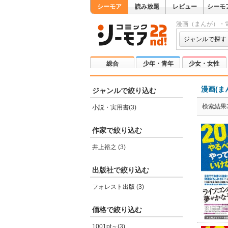
シーモア
読み放題
レビュー
シーモ
漫画（まんが）・
ジャンルで探す
総合
少年・青年
少女・女性
漫画(ま
ジャンルで絞り込む
検索結果
小説・実用書(3)
作家で絞り込む
井上裕之 (3)
出版社で絞り込む
フォレスト出版 (3)
価格で絞り込む
1001pt～(3)