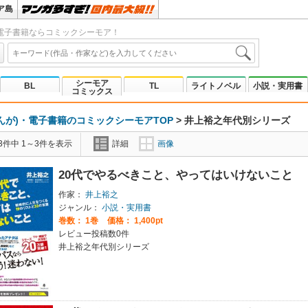
ア島
電子書籍ならコミックシーモア！
シーモア
BL
TL
ライトノベル
小説・実用書
コミックス
んが)・電子書籍のコミックシーモアTOP
>
井上裕之年代別シリーズ
3件中 1～3件を表示
詳細
画像
20代でやるべきこと、やってはいけないこと
作家：
井上裕之
ジャンル：
小説・実用書
巻数：
1巻
価格： 1,400pt
レビュー投稿数0件
井上裕之年代別シリーズ