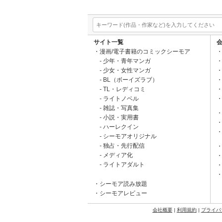
サイト一覧
漫画/電子書籍のコミックシーモア
少年・青年マンガ
少女・女性マンガ
BL（ボーイズラブ）
TL・レディコミ
ライトノベル
雑誌・写真集
小説・実用書
ハーレクイン
シーモアオリジナル
独占・先行配信
メディア化
ライトアダルト
シーモア読み放題
シーモアレビュー
会社概要
|
利用規約
|
プライバ