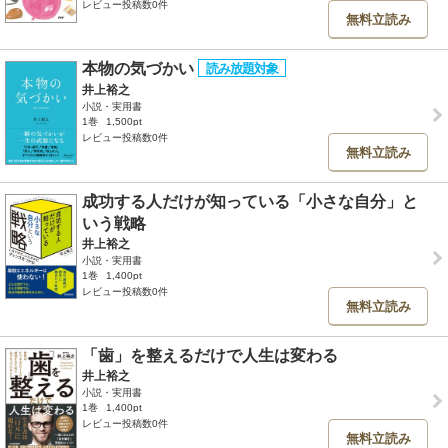
レビュー投稿数0件
無料立読み
本物の気づかい
井上裕之
小説・実用書
1巻
1,500pt
レビュー投稿数0件
無料立読み
成功する人だけが知っている「小さな自分」と
いう戦略
井上裕之
小説・実用書
1巻
1,400pt
レビュー投稿数0件
無料立読み
「歯」を整えるだけで人生は変わる
井上裕之
小説・実用書
1巻
1,400pt
レビュー投稿数0件
無料立読み