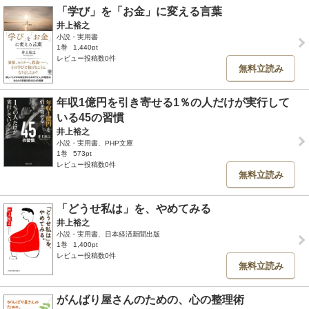
「学び」を「お金」に変える言葉
井上裕之
小説・実用書
1巻
1,440pt
レビュー投稿数0件
無料立読み
年収1億円を引き寄せる1％の人だけが実行して
いる45の習慣
井上裕之
小説・実用書、PHP文庫
1巻
573pt
レビュー投稿数0件
無料立読み
「どうせ私は」を、やめてみる
井上裕之
小説・実用書、日本経済新聞出版
1巻
1,400pt
レビュー投稿数0件
無料立読み
がんばり屋さんのための、心の整理術