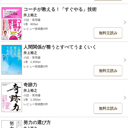
コーチが教える！「すぐやる」技術
井上裕之
小説・実用書
1巻
900pt
レビュー投稿数0件
無料立読み
人間関係が整うとすべてうまくいく
井上裕之
小説・実用書
1巻
1,600pt
レビュー投稿数0件
無料立読み
奇跡力
井上裕之
小説・実用書
1巻
1,300pt
レビュー投稿数0件
無料立読み
努力の選び方