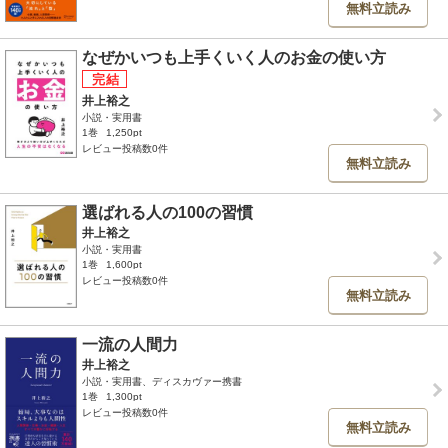
無料立読み
なぜかいつも上手くいく人のお金の使い方
井上裕之
小説・実用書
1巻
1,250pt
レビュー投稿数0件
無料立読み
選ばれる人の100の習慣
井上裕之
小説・実用書
1巻
1,600pt
レビュー投稿数0件
無料立読み
一流の人間力
井上裕之
小説・実用書、ディスカヴァー携書
1巻
1,300pt
レビュー投稿数0件
無料立読み