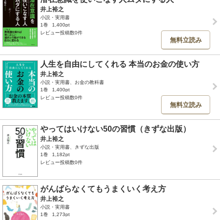
井上裕之
小説・実用書
1巻
1,400pt
レビュー投稿数0件
無料立読み
人生を自由にしてくれる 本当のお金の使い方
井上裕之
小説・実用書、お金の教科書
1巻
1,400pt
レビュー投稿数0件
無料立読み
やってはいけない50の習慣（きずな出版）
井上裕之
小説・実用書、きずな出版
1巻
1,182pt
レビュー投稿数0件
がんばらなくてもうまくいく考え方
井上裕之
小説・実用書
1巻
1,273pt