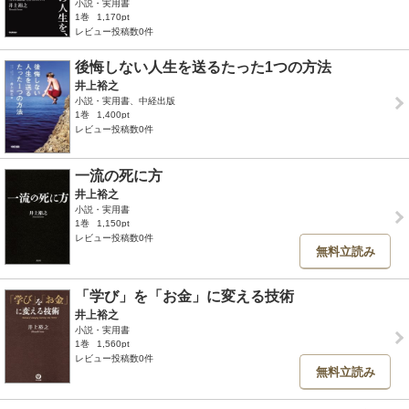
小説・実用書
1巻
1,170pt
レビュー投稿数0件
後悔しない人生を送るたった1つの方法
井上裕之
小説・実用書、中経出版
1巻
1,400pt
レビュー投稿数0件
一流の死に方
井上裕之
小説・実用書
1巻
1,150pt
レビュー投稿数0件
無料立読み
「学び」を「お金」に変える技術
井上裕之
小説・実用書
1巻
1,560pt
レビュー投稿数0件
無料立読み