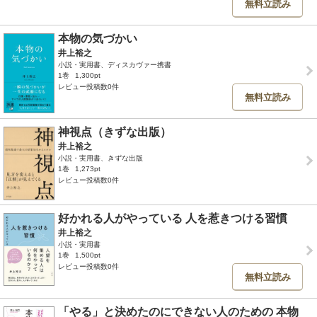
無料立読み
本物の気づかい
井上裕之
小説・実用書、ディスカヴァー携書
1巻
1,300pt
レビュー投稿数0件
無料立読み
神視点（きずな出版）
井上裕之
小説・実用書、きずな出版
1巻
1,273pt
レビュー投稿数0件
好かれる人がやっている 人を惹きつける習慣
井上裕之
小説・実用書
1巻
1,500pt
レビュー投稿数0件
無料立読み
「やる」と決めたのにできない人のための 本物