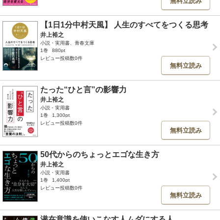
無料立読み
【1日1分中村天風】 人生のすべてをつくる思考
井上裕之
小説・実用書、青春文庫
1巻
880pt
レビュー投稿数0件
無料立読み
たった“ひと言”の影響力
井上裕之
小説・実用書
1巻
1,300pt
レビュー投稿数0件
無料立読み
50代からのちょっとエゴな生き方
井上裕之
小説・実用書
1巻
1,400pt
レビュー投稿数0件
無料立読み
潜在意識を使いこなす人ムダにする人