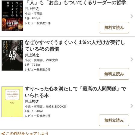
「人」も「お金」もついてくるリーダーの哲学
井上裕之
小説・実用書
1巻
938pt
レビュー投稿数0件
無料立読み
なぜかすべてうまくいく 1％の人だけが実行し
ている45の習慣
井上裕之
小説・実用書、PHP文庫
1巻
773pt
レビュー投稿数0件
無料立読み
すりへった心を満たして「最高の人間関係」で
いられる本
井上裕之
小説・実用書、扶桑社BOOKS
1巻
1,048pt
レビュー投稿数0件
無料立読み
この作品をシェアしよう