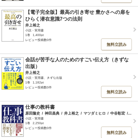
【電子完全版】最高の引き寄せ 豊かさへの扉を
ひらく潜在意識7つの法則
井上裕之
小説・実用書
1巻
1,400pt
レビュー投稿数0件
無料立読み
会話が苦手な人のためのすごい伝え方（きずな
出版）
井上裕之
小説・実用書、きずな出版
1巻
1,182pt
レビュー投稿数0件
無料立読み
仕事の教科書
原田隆史
/
神田昌典
/
井上裕之
/
マツダミヒロ
/
中谷彰宏
/
赤羽
小説・実用書
1巻
2,250pt
レビュー投稿数0件
無料立読み