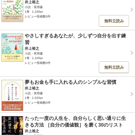
井上裕之
小説・実用書
1巻
1,100pt
レビュー投稿数0件
無料立読み
やさしすぎるあなたが、少しずつ自分を出す練
習
井上裕之
小説・実用書
1巻
1,100pt
レビュー投稿数0件
無料立読み
夢もお金も手に入れる人のシンプルな習慣
井上裕之
小説・実用書
1巻
1,020pt
レビュー投稿数0件
たった一度の人生を、自分らしく思い通りに生
きる方法 ［自分の価値観］を磨く30のリスト
井上裕之