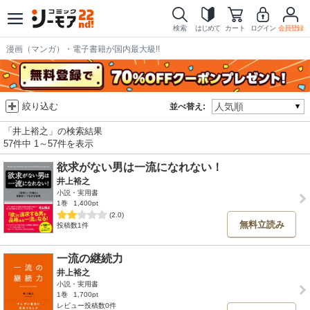
検索
はじめて
カート
ログイン
会員登録
漫画（マンガ）・電子書籍が国内最大級!!
絞り込む
並べ替え:
「井上裕之」の検索結果
57件中 1～57件を表示
欲求がない男は一流になれない！
井上裕之
小説・実用書
1巻
1,400pt
(2.0)
無料立読み
投稿数1件
一流の継続力
井上裕之
小説・実用書
1巻
1,700pt
レビュー投稿数0件