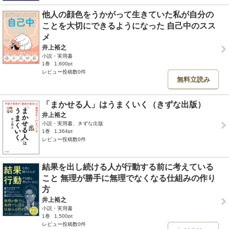
他人の顔色をうかがって生きていた私が自分の
ことを大切にできるようになった 自己中のスス
メ
井上裕之
小説・実用書
1巻
1,600pt
レビュー投稿数0件
無料立読み
「まかせる人」はうまくいく（きずな出版）
井上裕之
小説・実用書、きずな出版
1巻
1,364pt
レビュー投稿数0件
結果を出し続ける人が行動する前に考えている
こと 無理が勝手に無理でなくなる仕組みの作り
方
井上裕之
小説・実用書
1巻
1,500pt
レビュー投稿数0件