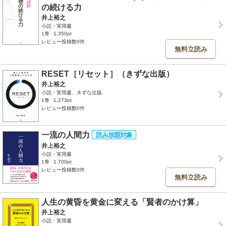
の続ける力
井上裕之
小説・実用書
1巻
1,350pt
レビュー投稿数0件
無料立読み
RESET［リセット］（きずな出版）
井上裕之
小説・実用書、きずな出版
1巻
1,273pt
レビュー投稿数0件
一流の人間力
井上裕之
小説・実用書
1巻
1,700pt
レビュー投稿数0件
無料立読み
人生の黄昏を黄金に変える「賢者のかけ算」
井上裕之
小説・実用書