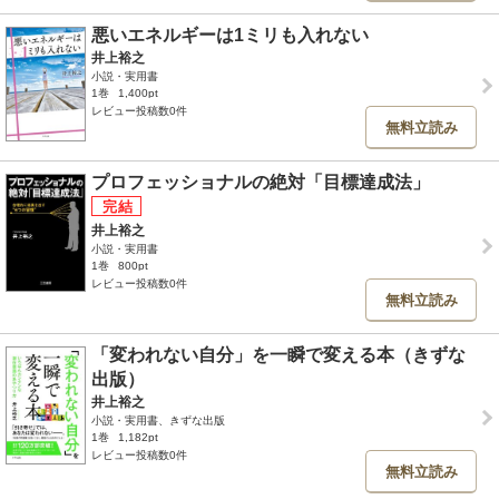
悪いエネルギーは1ミリも入れない
井上裕之
小説・実用書
1巻
1,400pt
レビュー投稿数0件
無料立読み
プロフェッショナルの絶対「目標達成法」
井上裕之
小説・実用書
1巻
800pt
レビュー投稿数0件
無料立読み
「変われない自分」を一瞬で変える本（きずな
出版）
井上裕之
小説・実用書、きずな出版
1巻
1,182pt
レビュー投稿数0件
無料立読み