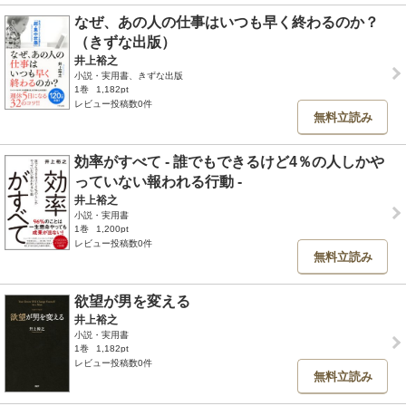
なぜ、あの人の仕事はいつも早く終わるのか？
（きずな出版）
井上裕之
小説・実用書、きずな出版
1巻
1,182pt
レビュー投稿数0件
無料立読み
効率がすべて - 誰でもできるけど4％の人しかや
っていない報われる行動 -
井上裕之
小説・実用書
1巻
1,200pt
レビュー投稿数0件
無料立読み
欲望が男を変える
井上裕之
小説・実用書
1巻
1,182pt
レビュー投稿数0件
無料立読み