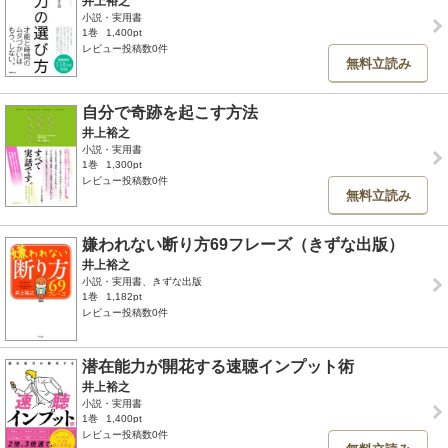
井上裕之
小説・実用書
1巻
1,400pt
レビュー投稿数0件
無料立読み
自分で奇跡を起こす方法
井上裕之
小説・実用書
1巻
1,300pt
レビュー投稿数0件
無料立読み
嫌われない断り方69フレーズ（きずな出版）
井上裕之
小説・実用書、きずな出版
1巻
1,182pt
レビュー投稿数0件
潜在能力が開花する速聴インプット術
井上裕之
小説・実用書
1巻
1,400pt
レビュー投稿数0件