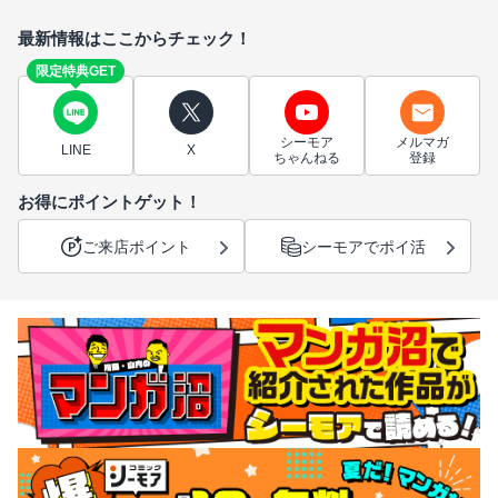
最新情報はここからチェック！
限定特典GET
シーモア
メルマガ
LINE
X
ちゃんねる
登録
お得にポイントゲット！
ご来店ポイント
シーモアでポイ活