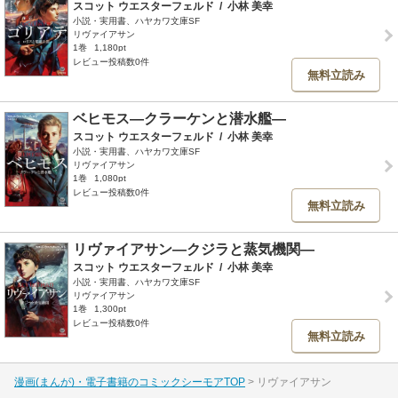
スコット ウエスターフェルド
/
小林 美幸
小説・実用書、ハヤカワ文庫SF
リヴァイアサン
1巻
1,180pt
レビュー投稿数0件
無料立読み
ベヒモス―クラーケンと潜水艦―
スコット ウエスターフェルド
/
小林 美幸
小説・実用書、ハヤカワ文庫SF
リヴァイアサン
1巻
1,080pt
レビュー投稿数0件
無料立読み
リヴァイアサン―クジラと蒸気機関―
スコット ウエスターフェルド
/
小林 美幸
小説・実用書、ハヤカワ文庫SF
リヴァイアサン
1巻
1,300pt
レビュー投稿数0件
無料立読み
漫画(まんが)・電子書籍のコミックシーモアTOP
リヴァイアサン