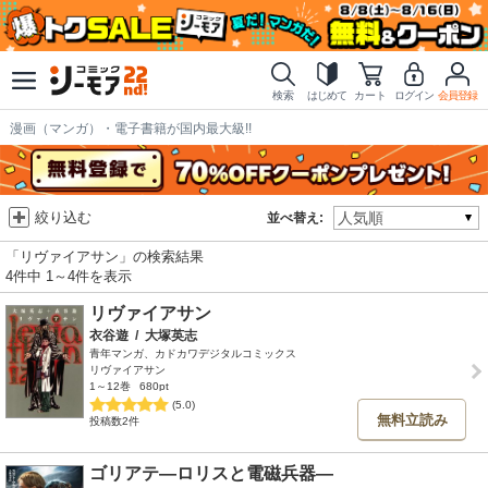
検索
はじめて
カート
ログイン
会員登録
漫画（マンガ）・電子書籍が国内最大級!!
絞り込む
並べ替え:
「リヴァイアサン」の検索結果
4件中 1～4件を表示
リヴァイアサン
衣谷遊
/
大塚英志
青年マンガ、カドカワデジタルコミックス
リヴァイアサン
1～12巻
680pt
(5.0)
無料立読み
投稿数2件
ゴリアテ―ロリスと電磁兵器―