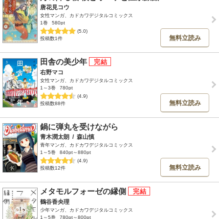
唐花見コウ
女性マンガ、カドカワデジタルコミックス
1巻
580pt
(5.0)
無料立読み
投稿数1件
田舎の美少年
右野マコ
女性マンガ、カドカワデジタルコミックス
1～3巻
780pt
(4.9)
無料立読み
投稿数88件
鍋に弾丸を受けながら
青木潤太朗
/
森山慎
青年マンガ、カドカワデジタルコミックス
1～5巻
840pt～880pt
(4.9)
無料立読み
投稿数12件
メタモルフォーゼの縁側
鶴谷香央理
少年マンガ、カドカワデジタルコミックス
1～5巻
780pt～800pt