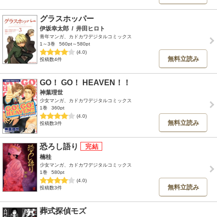
グラスホッパー
伊坂幸太郎
/
井田ヒロト
青年マンガ、カドカワデジタルコミックス
1～3巻
560pt～580pt
(4.0)
無料立読み
投稿数4件
GO！ GO！ HEAVEN！！
神葉理世
少女マンガ、カドカワデジタルコミックス
1巻
360pt
(4.0)
無料立読み
投稿数3件
恐ろし語り
楠桂
少女マンガ、カドカワデジタルコミックス
1巻
580pt
(4.0)
無料立読み
投稿数3件
葬式探偵モズ