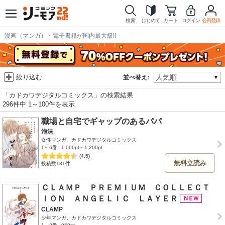
検索
はじめて
カート
ログイン
会員登録
漫画（マンガ）・電子書籍が国内最大級!!
絞り込む
並べ替え:
「カドカワデジタルコミックス」の検索結果
296件中 1～100件を表示
職場と自宅でギャップのあるパパ
泡沫
女性マンガ、カドカワデジタルコミックス
1～6巻
1,000pt～1,200pt
(4.5)
無料立読み
投稿数181件
ＣＬＡＭＰ ＰＲＥＭＩＵＭ ＣＯＬＬＥＣＴ
ＩＯＮ ＡＮＧＥＬＩＣ ＬＡＹＥＲ
CLAMP
少年マンガ、カドカワデジタルコミックス