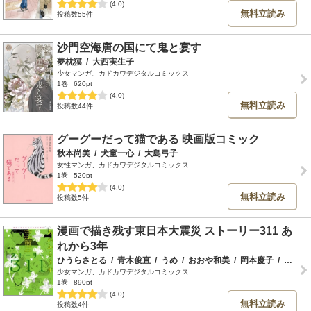
(4.0)
無料立読み
投稿数55件
沙門空海唐の国にて鬼と宴す
夢枕獏
/
大西実生子
少女マンガ、カドカワデジタルコミックス
1巻
620pt
(4.0)
無料立読み
投稿数44件
グーグーだって猫である 映画版コミック
秋本尚美
/
犬童一心
/
大島弓子
女性マンガ、カドカワデジタルコミックス
1巻
520pt
(4.0)
無料立読み
投稿数5件
漫画で描き残す東日本大震災 ストーリー311 あ
れから3年
ひうらさとる
/
青木俊直
/
うめ
/
おおや和美
/
岡本慶子
/
さちみりほ
少女マンガ、カドカワデジタルコミックス
1巻
890pt
(4.0)
無料立読み
投稿数4件