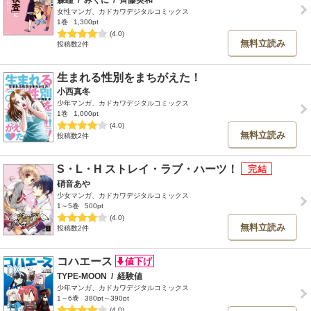
女性マンガ、カドカワデジタルコミックス
1巻
1,300pt
(4.0)
無料立読み
投稿数2件
生まれる性別をまちがえた！
小西真冬
少年マンガ、カドカワデジタルコミックス
1巻
1,000pt
(4.0)
無料立読み
投稿数2件
S・L・H ストレイ・ラブ・ハーツ！
硝音あや
少女マンガ、カドカワデジタルコミックス
1～5巻
500pt
(4.0)
無料立読み
投稿数2件
コハエース
TYPE-MOON
/
経験値
少年マンガ、カドカワデジタルコミックス
1～6巻
380pt～390pt
(4.0)