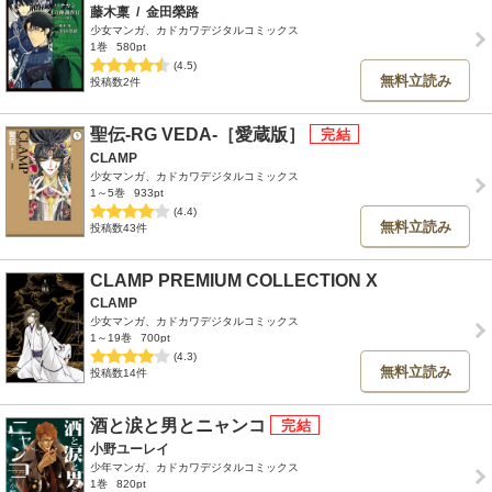
藤木稟
/
金田榮路
少女マンガ、カドカワデジタルコミックス
1巻
580pt
(4.5)
無料立読み
投稿数2件
聖伝-RG VEDA-［愛蔵版］
CLAMP
少女マンガ、カドカワデジタルコミックス
1～5巻
933pt
(4.4)
無料立読み
投稿数43件
CLAMP PREMIUM COLLECTION X
CLAMP
少女マンガ、カドカワデジタルコミックス
1～19巻
700pt
(4.3)
無料立読み
投稿数14件
酒と涙と男とニャンコ
小野ユーレイ
少年マンガ、カドカワデジタルコミックス
1巻
820pt