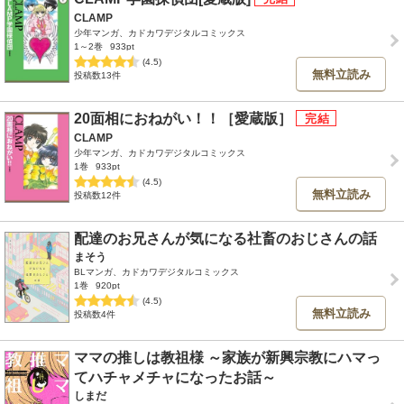
CLAMP
少年マンガ、カドカワデジタルコミックス
1～2巻
933pt
(4.5)
無料立読み
投稿数13件
20面相におねがい！！［愛蔵版］
CLAMP
少年マンガ、カドカワデジタルコミックス
1巻
933pt
(4.5)
無料立読み
投稿数12件
配達のお兄さんが気になる社畜のおじさんの話
まそう
BLマンガ、カドカワデジタルコミックス
1巻
920pt
(4.5)
無料立読み
投稿数4件
ママの推しは教祖様 ～家族が新興宗教にハマっ
てハチャメチャになったお話～
しまだ