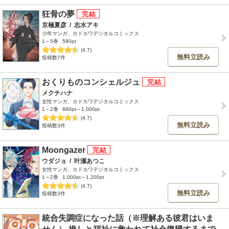
狂骨の夢
京極夏彦
/
志水アキ
少年マンガ、カドカワデジタルコミックス
1～5巻
580pt
(4.7)
無料立読み
投稿数7件
おくりものコンシェルジュ
メクチハナ
女性マンガ、カドカワデジタルコミックス
1～2巻
880pt～1,000pt
(4.7)
無料立読み
投稿数3件
Moongazer
ウダジョ
/
叶瀬あつこ
女性マンガ、カドカワデジタルコミックス
1～2巻
1,000pt～1,200pt
(4.7)
無料立読み
投稿数3件
統合失調症になった話（※理解ある彼君はいま