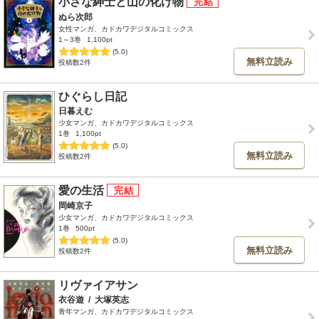
小さな紳士と山の化け物
ぬら次郎
女性マンガ、カドカワデジタルコミックス
1～3巻
1,100pt
(5.0)
無料立読み
投稿数2件
ひぐらし日記
日暮えむ
少女マンガ、カドカワデジタルコミックス
1巻
1,100pt
(5.0)
無料立読み
投稿数2件
愛の生活
岡崎京子
少女マンガ、カドカワデジタルコミックス
1巻
500pt
(5.0)
無料立読み
投稿数2件
リヴァイアサン
衣谷遊
/
大塚英志
青年マンガ、カドカワデジタルコミックス