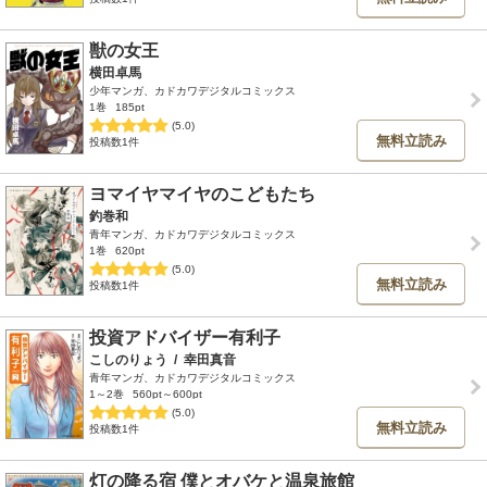
獣の女王
横田卓馬
少年マンガ、カドカワデジタルコミックス
1巻
185pt
(5.0)
無料立読み
投稿数1件
ヨマイヤマイヤのこどもたち
釣巻和
青年マンガ、カドカワデジタルコミックス
1巻
620pt
(5.0)
無料立読み
投稿数1件
投資アドバイザー有利子
こしのりょう
/
幸田真音
青年マンガ、カドカワデジタルコミックス
1～2巻
560pt～600pt
(5.0)
無料立読み
投稿数1件
灯の降る宿 僕とオバケと温泉旅館