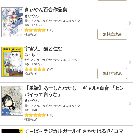
きぃやん百合作品集
きぃやん
青年マンガ、カドカワデジタルコミックス
1巻
1,100pt
(5.0)
無料立読み
投稿数1件
宇宙人、猫と住む
み・ちこ
女性マンガ、カドカワデジタルコミックス
1巻
1,300pt
(5.0)
無料立読み
投稿数1件
【単話】あーしとわたし。 ギャル×百合 『セン
パイって言うな』
きぃやん
青年マンガ、カドカワデジタルコミックス
1巻
150pt
(5.0)
投稿数1件
す～ぱ～ラジカルガールず さかたはるき4コマ