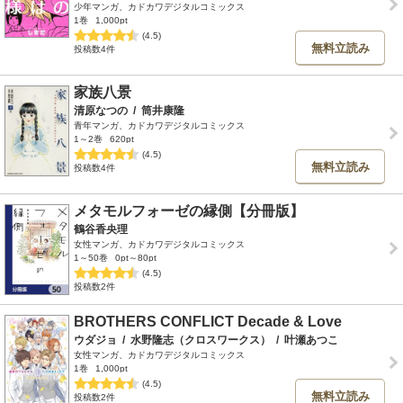
少年マンガ、カドカワデジタルコミックス
1巻
1,000pt
(4.5)
無料立読み
投稿数4件
家族八景
清原なつの
/
筒井康隆
青年マンガ、カドカワデジタルコミックス
1～2巻
620pt
(4.5)
無料立読み
投稿数4件
メタモルフォーゼの縁側【分冊版】
鶴谷香央理
女性マンガ、カドカワデジタルコミックス
1～50巻
0pt～80pt
(4.5)
投稿数2件
BROTHERS CONFLICT Decade & Love
ウダジョ
/
水野隆志（クロスワークス）
/
叶瀬あつこ
女性マンガ、カドカワデジタルコミックス
1巻
1,000pt
(4.5)
無料立読み
投稿数2件