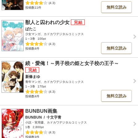
(4.3)
無料立読み
投稿数11件
獣人と囚われの少女
ばたこ
少女マンガ、カドカワデジタルコミックス
1～3巻
100pt
(4.3)
無料立読み
投稿数4件
続・愛俺！～男子校の姫と女子校の王子～
新條まゆ
青年マンガ、カドカワデジタルコミックス
1～3巻
170pt
(4.3)
無料立読み
投稿数4件
BUNBUN画集
BUNBUN
/
十文字青
小説・実用書、カドカワデジタルコミックス
1巻
2,800pt
(4.3)
投稿数3件