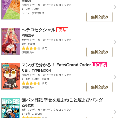
安倍川
少年マンガ、カドカワデジタルコミックス
1～2巻
780pt
レビュー投稿数0件
無料立読み
ヘテロセクシャル
岡崎京子
女性マンガ、カドカワデジタルコミックス
1巻
500pt
(4.0)
無料立読み
投稿数1件
マンガで分かる！ Fate/Grand Order
リヨ
/
TYPE-MOON
少年マンガ、カドカワデジタルコミックス
1～4巻
100pt～650pt
(4.7)
無料立読み
投稿数3件
猫パン日記 幸せを運ぶねこと厄よびパンダ
ぬら次郎
女性マンガ、カドカワデジタルコミックス
1～3巻
1,100pt
(5.0)