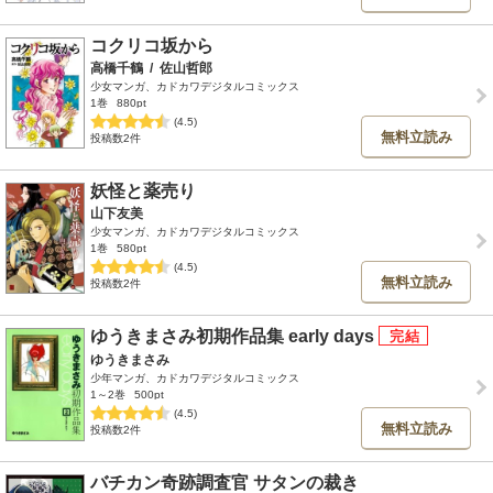
コクリコ坂から
高橋千鶴
/
佐山哲郎
少女マンガ、カドカワデジタルコミックス
1巻
880pt
(4.5)
無料立読み
投稿数2件
妖怪と薬売り
山下友美
少女マンガ、カドカワデジタルコミックス
1巻
580pt
(4.5)
無料立読み
投稿数2件
ゆうきまさみ初期作品集 early days
ゆうきまさみ
少年マンガ、カドカワデジタルコミックス
1～2巻
500pt
(4.5)
無料立読み
投稿数2件
バチカン奇跡調査官 サタンの裁き