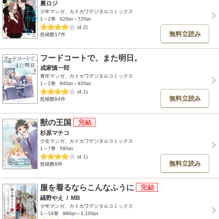
裏ロジ
少年マンガ、カドカワデジタルコミックス
1～2巻
620pt～720pt
(4.2)
無料立読み
投稿数17件
フードコートで、また明日。
成家慎一郎
青年マンガ、カドカワデジタルコミックス
1～2巻
840pt～920pt
(4.1)
無料立読み
投稿数84件
獣の王国
杉原マチコ
少女マンガ、カドカワデジタルコミックス
1～7巻
580pt
(4.1)
無料立読み
投稿数8件
服を着るならこんなふうに
縞野やえ
/
MB
少年マンガ、カドカワデジタルコミックス
1～18巻
980pt～1,100pt