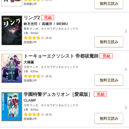
無料立読み
投稿数2件
リング2
鈴木光司
/
高橋洋
/
MEIMU
青年マンガ、カドカワデジタルコミックス
1巻
600pt
(4.0)
無料立読み
投稿数2件
トーキョーエクソシスト 帝都祓魔師
大橋薫
少女マンガ、カドカワデジタルコミックス
1巻
620pt
(4.0)
無料立読み
投稿数2件
学園特警デュカリオン［愛蔵版］
CLAMP
少年マンガ、カドカワデジタルコミックス
1巻
933pt
(4.0)
無料立読み
投稿数2件