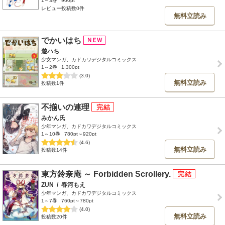
1～3巻
960pt
レビュー投稿数0件
無料立読み
でかいはち
遊ハち
少女マンガ、カドカワデジタルコミックス
1～2巻
1,300pt
(3.0)
無料立読み
投稿数1件
不揃いの連理
みかん氏
少年マンガ、カドカワデジタルコミックス
1～10巻
780pt～920pt
(4.6)
無料立読み
投稿数14件
東方鈴奈庵 ～ Forbidden Scrollery.
ZUN
/
春河もえ
少年マンガ、カドカワデジタルコミックス
1～7巻
760pt～780pt
(4.0)
無料立読み
投稿数20件