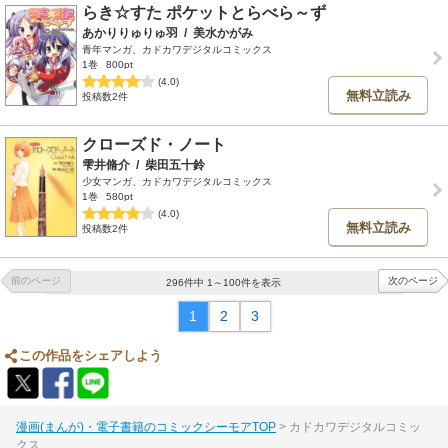
らき☆すた ポケットとらべら～ず
あかりりゅりゅ羽
/
美水かがみ
青年マンガ、カドカワデジタルコミックス
1巻
800pt
(4.0)
無料立読み
投稿数2件
クローズド・ノート
雫井脩介
/
柴田五十鈴
少女マンガ、カドカワデジタルコミックス
1巻
580pt
(4.0)
無料立読み
投稿数2件
前のページ
次のページ
296件中 1～100件を表示
1
2
3
この作品をシェアしよう
漫画(まんが)・電子書籍のコミックシーモアTOP
カドカワデジタルコミッ
クス