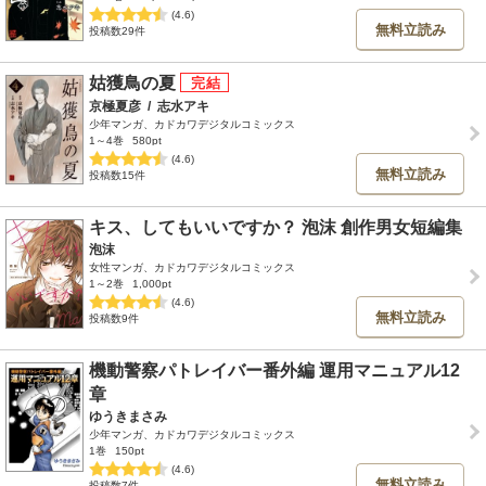
(4.6)
無料立読み
投稿数29件
姑獲鳥の夏
京極夏彦
/
志水アキ
少年マンガ、カドカワデジタルコミックス
1～4巻
580pt
(4.6)
無料立読み
投稿数15件
キス、してもいいですか？ 泡沫 創作男女短編集
泡沫
女性マンガ、カドカワデジタルコミックス
1～2巻
1,000pt
(4.6)
無料立読み
投稿数9件
機動警察パトレイバー番外編 運用マニュアル12
章
ゆうきまさみ
少年マンガ、カドカワデジタルコミックス
1巻
150pt
(4.6)
無料立読み
投稿数7件