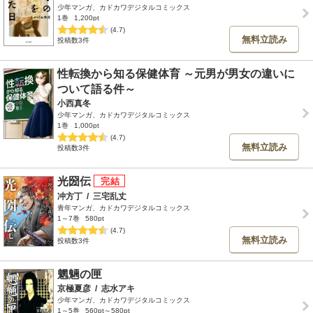
少年マンガ、カドカワデジタルコミックス
1巻
1,200pt
(4.7)
無料立読み
投稿数3件
性転換から知る保健体育 ～元男が男女の違いに
ついて語る件～
小西真冬
少年マンガ、カドカワデジタルコミックス
1巻
1,000pt
(4.7)
無料立読み
投稿数3件
光圀伝
冲方丁
/
三宅乱丈
青年マンガ、カドカワデジタルコミックス
1～7巻
580pt
(4.7)
無料立読み
投稿数3件
魍魎の匣
京極夏彦
/
志水アキ
少年マンガ、カドカワデジタルコミックス
1～5巻
560pt～580pt