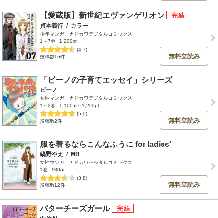
【愛蔵版】新世紀エヴァンゲリオン
貞本義行
/
カラー
少年マンガ、カドカワデジタルコミックス
1～7巻
1,200pt
(4.7)
無料立読み
投稿数16件
「ビーノの子育てエッセイ」シリーズ
ビーノ
女性マンガ、カドカワデジタルコミックス
1～2巻
1,100pt～1,200pt
(5.0)
無料立読み
投稿数2件
服を着るならこんなふうに for ladies′
縞野やえ
/
MB
女性マンガ、カドカワデジタルコミックス
1巻
980pt
(3.8)
無料立読み
投稿数12件
バターチーズガール