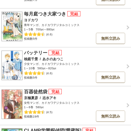
毎月庭つき大家つき
ヨドカワ
青年マンガ、カドカワデジタルコミックス
1～5巻
700pt～880pt
(4.6)
無料立読み
投稿数5件
バッテリー
柚庭千景
/
あさのあつこ
少女マンガ、カドカワデジタルコミックス
1～10巻
580pt～820pt
(4.6)
無料立読み
投稿数5件
百器徒然袋
京極夏彦
/
志水アキ
女性マンガ、カドカワデジタルコミックス
1～6巻
580pt
(4.5)
無料立読み
投稿数19件
CLAMP学園探偵団[愛蔵版]