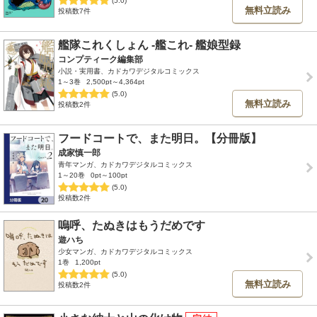
無料立読み
投稿数7件
艦隊これくしょん ‐艦これ‐ 艦娘型録
コンプティーク編集部
小説・実用書、カドカワデジタルコミックス
1～3巻
2,500pt～4,364pt
(5.0)
無料立読み
投稿数2件
フードコートで、また明日。【分冊版】
成家慎一郎
青年マンガ、カドカワデジタルコミックス
1～20巻
0pt～100pt
(5.0)
投稿数2件
嗚呼、たぬきはもうだめです
遊ハち
少女マンガ、カドカワデジタルコミックス
1巻
1,200pt
(5.0)
無料立読み
投稿数2件