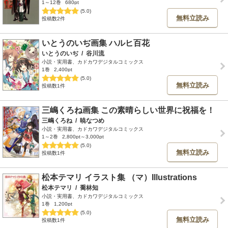
1～12巻
680pt
(5.0)
無料立読み
投稿数2件
いとうのいぢ画集 ハルヒ百花
いとうのいぢ
/
谷川流
小説・実用書、カドカワデジタルコミックス
1巻
2,400pt
(5.0)
無料立読み
投稿数1件
三嶋くろね画集 この素晴らしい世界に祝福を！
三嶋くろね
/
暁なつめ
小説・実用書、カドカワデジタルコミックス
1～2巻
2,800pt～3,000pt
(5.0)
無料立読み
投稿数1件
松本テマリ イラスト集 （マ）Illustrations
松本テマリ
/
喬林知
小説・実用書、カドカワデジタルコミックス
1巻
1,200pt
(5.0)
無料立読み
投稿数1件