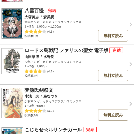
八雲百怪
大塚英志
/
森美夏
青年マンガ、カドカワデジタルコミックス
1～5巻
1,000pt～1,200pt
(4.3)
無料立読み
投稿数3件
ロードス島戦記 ファリスの聖女 電子版
山田章博
/
水野良
少年マンガ、カドカワデジタルコミックス
1～2巻
1,000pt
(4.3)
無料立読み
投稿数3件
夢源氏剣祭文
小池一夫
/
皇なつき
少女マンガ、カドカワデジタルコミックス
1～2巻
680pt
(4.3)
無料立読み
投稿数3件
こじらせ☆ルサンチガール