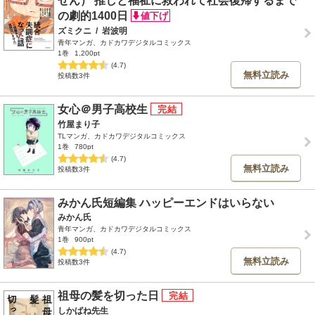
せん） 推しと福祉に救われて社会復帰するまで
の劇的1400日
ズミクニ
/
岩波明
青年マンガ、カドカワデジタルコミックス
1巻
1,200pt
(4.7)
無料立読み
投稿数3件
女心＠男子高校生
竹屋まり子
TLマンガ、カドカワデジタルコミックス
1巻
780pt
(4.7)
無料立読み
投稿数3件
みかん氏短編集 ハッピーエンドはいらない
みかん氏
青年マンガ、カドカワデジタルコミックス
1巻
900pt
(4.7)
無料立読み
投稿数3件
祖母の髪を切った日
しかばね先生