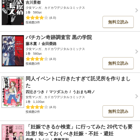
吉川景都
少女マンガ、カドカワデジタルコミックス
1巻
580pt
(4.0)
無料立読み
投稿数3件
バチカン奇跡調査官 黒の学院
藤木稟
/
金田榮路
少女マンガ、カドカワデジタルコミックス
1巻
580pt
(4.0)
無料立読み
投稿数3件
同人イベントに行きたすぎて託児所を作りまし
た
四辻さつき
/
マツダユカ
/
うおまち時ノ
女性マンガ、カドカワデジタルコミックス
1巻
1,100pt
(4.0)
無料立読み
投稿数2件
「妊娠できるか検査」に行ってみた 20代でも要
注意! 知っておくべき妊娠・不妊・避妊
森瞳
/
みくに
/
齊藤英和