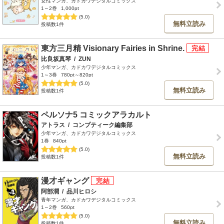
女性マンガ、カドカワデジタルコミックス
1～2巻
1,000pt
(5.0)
無料立読み
投稿数1件
東方三月精 Visionary Fairies in Shrine.
比良坂真琴
/
ZUN
少年マンガ、カドカワデジタルコミックス
1～3巻
780pt～820pt
(5.0)
無料立読み
投稿数1件
ペルソナ5 コミックアラカルト
アトラス
/
コンプティーク編集部
少年マンガ、カドカワデジタルコミックス
1巻
840pt
(5.0)
無料立読み
投稿数1件
漫才ギャング
阿部潤
/
品川ヒロシ
青年マンガ、カドカワデジタルコミックス
1～2巻
560pt
(5.0)
無料立読み
投稿数1件