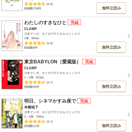
(4.8)
無料立読み
投稿数158件
わたしのすきなひと
CLAMP
少女マンガ、カドカワデジタルコミックス
1巻
360pt
(4.8)
無料立読み
投稿数8件
東京BABYLON［愛蔵版］
CLAMP
少女マンガ、カドカワデジタルコミックス
1～3巻
933pt
(4.7)
無料立読み
投稿数59件
明日、シネマかすみ座で
本郷地下
少年マンガ、カドカワデジタルコミックス
1～3巻
780pt
(4.7)
無料立読み
投稿数12件