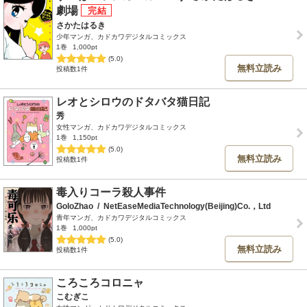
劇場
さかたはるき
少年マンガ、カドカワデジタルコミックス
1巻
1,000pt
(5.0)
無料立読み
投稿数1件
レオとシロウのドタバタ猫日記
秀
女性マンガ、カドカワデジタルコミックス
1巻
1,150pt
(5.0)
無料立読み
投稿数1件
毒入りコーラ殺人事件
GoloZhao
/
NetEaseMediaTechnology(Beijing)Co.，Ltd
青年マンガ、カドカワデジタルコミックス
1巻
1,000pt
(5.0)
無料立読み
投稿数1件
ころころコロニャ
こむぎこ