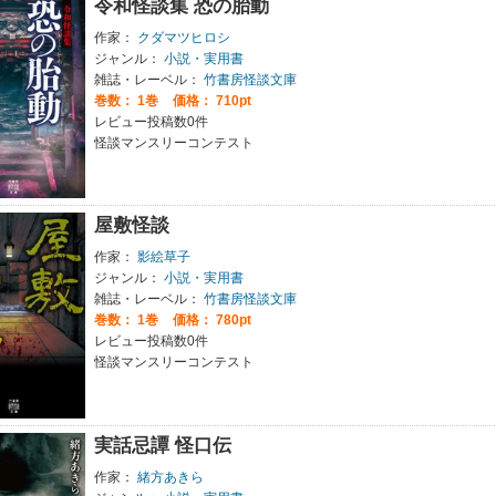
令和怪談集 恐の胎動
作家：
クダマツヒロシ
ジャンル：
小説・実用書
雑誌・レーベル：
竹書房怪談文庫
巻数：
1巻
価格： 710pt
レビュー投稿数0件
怪談マンスリーコンテスト
屋敷怪談
作家：
影絵草子
ジャンル：
小説・実用書
雑誌・レーベル：
竹書房怪談文庫
巻数：
1巻
価格： 780pt
レビュー投稿数0件
怪談マンスリーコンテスト
実話忌譚 怪口伝
作家：
緒方あきら