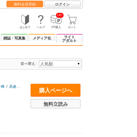
無料会員登録
ログイン
UP!
はじめて
ヘルプ
PT購入
カート
ライト
雑誌・写真集
メディア化
アダルト
並べ替え:
千稀
/
高倉樹
/
多故くらら
/
月の砂漠
/
中村朔
/
墓場少年
/
ふうらい牡丹
/
ホー
購入ページへ
無料立読み