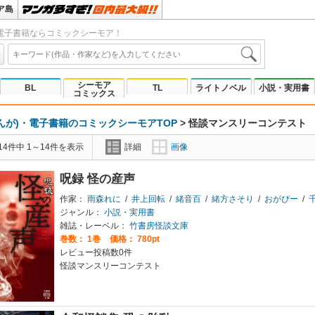
ア島
電子書籍ならコミックシーモア！
シーモア
BL
TL
ライトノベル
小説・実用書
コミックス
んが)・電子書籍のコミックシーモアTOP
>
怪談マンスリーコンテスト
4件中 1～14件を表示
詳細
画像
呪録 怪の産声
作家：
雨森れに
/
井上回転
/
緒音百
/
緒方さそり
/
おがぴー
/
ジャンル：
小説・実用書
雑誌・レーベル：
竹書房怪談文庫
巻数：
1巻
価格： 780pt
レビュー投稿数0件
怪談マンスリーコンテスト