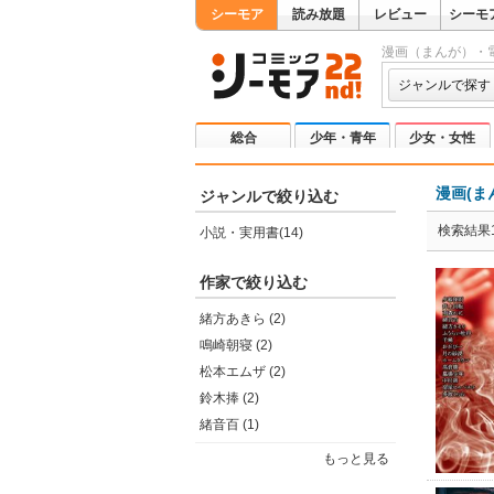
シーモア
読み放題
レビュー
シーモ
漫画（まんが）・
ジャンルで探す
総合
少年・青年
少女・女性
漫画(ま
ジャンルで絞り込む
検索結果1
小説・実用書(14)
作家で絞り込む
緒方あきら (2)
鳴崎朝寝 (2)
松本エムザ (2)
鈴木捧 (2)
緒音百 (1)
もっと見る