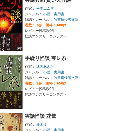
実話異聞 貰い火怪談
作家：
松本エムザ
ジャンル：
小説・実用書
雑誌・レーベル：
竹書房怪談文庫
巻数：
1巻
価格： 680pt
レビュー投稿数0件
怪談マンスリーコンテスト
手繰り怪談 零レ糸
作家：
緒方あきら
ジャンル：
小説・実用書
雑誌・レーベル：
竹書房怪談文庫
巻数：
1巻
価格： 650pt
レビュー投稿数0件
怪談マンスリーコンテスト
実話怪談 花筐
作家：
鈴木捧
ジャンル：
小説・実用書