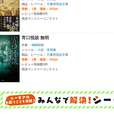
雑誌・レーベル：
竹書房怪談文庫
巻数：
1巻
価格： 650pt
レビュー投稿数0件
怪談マンスリーコンテスト
宵口怪談 無明
作家：
鳴崎朝寝
ジャンル：
小説・実用書
雑誌・レーベル：
竹書房怪談文庫
巻数：
1巻
価格： 650pt
レビュー投稿数0件
怪談マンスリーコンテスト