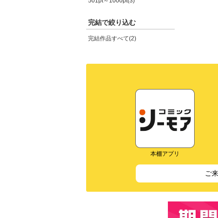
501pt～1000pt(3)
完結で絞り込む
完結作品すべて(2)
本棚アプリ
ご