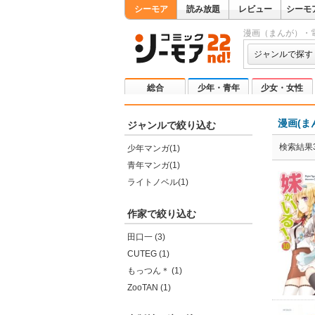
シーモア
読み放題
レビュー
シーモ
漫画（まんが）・
ジャンルで探す
総合
少年・青年
少女・女性
漫画(ま
ジャンルで絞り込む
検索結果
少年マンガ(1)
青年マンガ(1)
ライトノベル(1)
作家で絞り込む
田口一 (3)
CUTEG (1)
もっつん＊ (1)
ZooTAN (1)