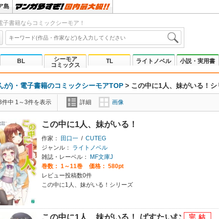
ア島
電子書籍ならコミックシーモア！
シーモア
BL
TL
ライトノベル
小説・実用書
コミックス
んが)・電子書籍のコミックシーモアTOP
>
この中に1人、妹がいる！シ
3件中 1～3件を表示
詳細
画像
この中に1人、妹がいる！
作家：
田口一
/
CUTEG
ジャンル：
ライトノベル
雑誌・レーベル：
MF文庫J
巻数：
1～11巻
価格： 580pt
レビュー投稿数0件
この中に1人、妹がいる！シリーズ
この中に1人、妹がいる！ ばすたいむ