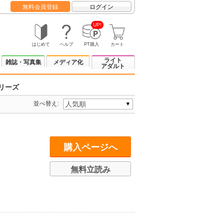
無料会員登録
ログイン
UP!
はじめて
ヘルプ
PT購入
カート
ライト
雑誌・写真集
メディア化
アダルト
リーズ
並べ替え:
購入ページへ
無料立読み