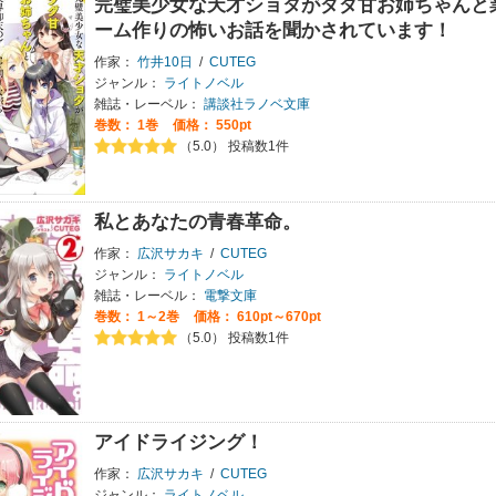
完璧美少女な天才ショタがダダ甘お姉ちゃんと
ーム作りの怖いお話を聞かされています！
作家：
竹井10日
/
CUTEG
ジャンル：
ライトノベル
雑誌・レーベル：
講談社ラノベ文庫
巻数：
1巻
価格： 550pt
（5.0） 投稿数1件
私とあなたの青春革命。
作家：
広沢サカキ
/
CUTEG
ジャンル：
ライトノベル
雑誌・レーベル：
電撃文庫
巻数：
1～2巻
価格： 610pt～670pt
（5.0） 投稿数1件
アイドライジング！
作家：
広沢サカキ
/
CUTEG
ジャンル：
ライトノベル