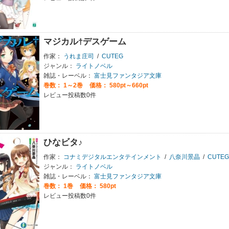
マジカル†デスゲーム
作家：
うれま庄司
/
CUTEG
ジャンル：
ライトノベル
雑誌・レーベル：
富士見ファンタジア文庫
巻数：
1～2巻
価格： 580pt～660pt
レビュー投稿数0件
ひなビタ♪
作家：
コナミデジタルエンタテインメント
/
八奈川景晶
/
CUTEG
ジャンル：
ライトノベル
雑誌・レーベル：
富士見ファンタジア文庫
巻数：
1巻
価格： 580pt
レビュー投稿数0件