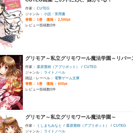
作家：
CUTEG
ジャンル：
小説・実用書
巻数：
1巻
価格： 2,500pt
レビュー投稿数0件
グリモア～私立グリモワール魔法学園～リバー
作家：
栗原寛樹（アプリボット）
/
CUTEG
ジャンル：
ライトノベル
雑誌・レーベル：
電撃ゲーム文庫
巻数：
1巻
価格： 600pt
レビュー投稿数0件
グリモア～私立グリモワール魔法学園～
作家：
くしまちみなと
/
栗原寛樹（アプリボット）
/
CUTEG
ジャンル：
ライトノベル