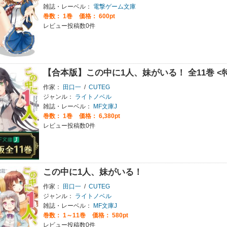
雑誌・レーベル：
電撃ゲーム文庫
巻数：
1巻
価格： 600pt
レビュー投稿数0件
【合本版】この中に1人、妹がいる！ 全11巻 <
作家：
田口一
/
CUTEG
ジャンル：
ライトノベル
雑誌・レーベル：
MF文庫J
巻数：
1巻
価格： 6,380pt
レビュー投稿数0件
この中に1人、妹がいる！
作家：
田口一
/
CUTEG
ジャンル：
ライトノベル
雑誌・レーベル：
MF文庫J
巻数：
1～11巻
価格： 580pt
レビュー投稿数0件