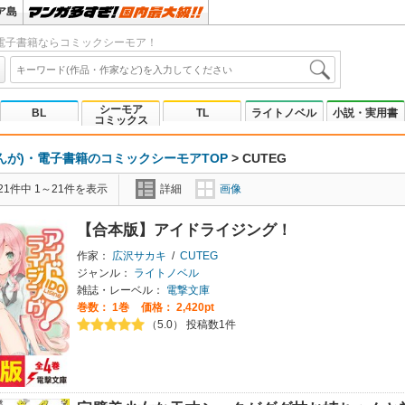
ア島
電子書籍ならコミックシーモア！
シーモア
BL
TL
ライトノベル
小説・実用書
コミックス
んが)・電子書籍のコミックシーモアTOP
>
CUTEG
1件中 1～21件を表示
詳細
画像
【合本版】アイドライジング！
作家：
広沢サカキ
/
CUTEG
ジャンル：
ライトノベル
雑誌・レーベル：
電撃文庫
巻数：
1巻
価格： 2,420pt
（5.0） 投稿数1件