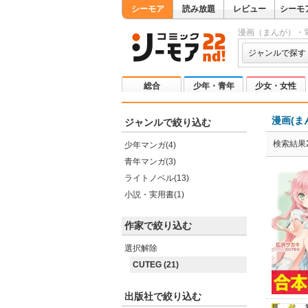
シーモア
読み放題
レビュー
シーモ
漫画（まんが）・
ジャンルで探す
総合
少年・青年
少女・女性
漫画(ま
ジャンルで絞り込む
検索結果2
少年マンガ(4)
青年マンガ(3)
ライトノベル(13)
小説・実用書(1)
作家で絞り込む
選択解除
CUTEG (21)
出版社で絞り込む