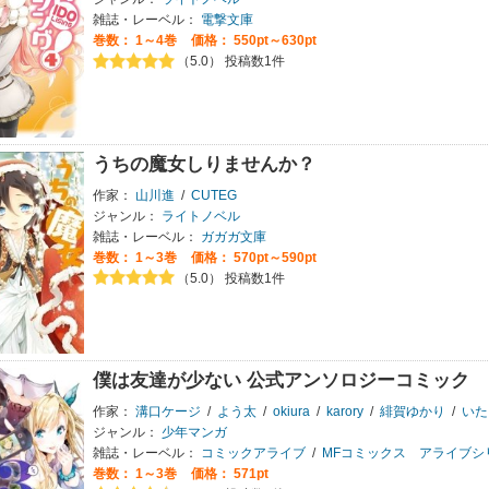
雑誌・レーベル：
電撃文庫
巻数：
1～4巻
価格： 550pt～630pt
（5.0） 投稿数1件
うちの魔女しりませんか？
作家：
山川進
/
CUTEG
ジャンル：
ライトノベル
雑誌・レーベル：
ガガガ文庫
巻数：
1～3巻
価格： 570pt～590pt
（5.0） 投稿数1件
僕は友達が少ない 公式アンソロジーコミック
作家：
溝口ケージ
/
よう太
/
okiura
/
karory
/
緋賀ゆかり
/
いた
ジャンル：
少年マンガ
雑誌・レーベル：
コミックアライブ
/
MFコミックス アライブシ
巻数：
1～3巻
価格： 571pt