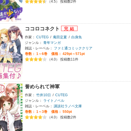
（4.5） 投稿数2件
ココロコネクト
作家：
CUTEG
/
庵田定夏
/
白身魚
ジャンル：
青年マンガ
雑誌・レーベル：
ファミ通コミッククリア
巻数：
1～6巻
価格： 429pt～571pt
（4.0） 投稿数11件
誉められて神軍
作家：
竹井10日
/
CUTEG
ジャンル：
ライトノベル
雑誌・レーベル：
講談社ラノベ文庫
巻数：
1～3巻
価格： 550pt
（4.0） 投稿数2件