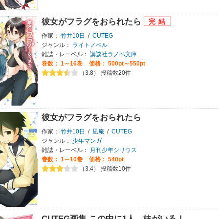
彼女がフラグをおられたら
作家：
竹井10日
/
CUTEG
ジャンル：
ライトノベル
雑誌・レーベル：
講談社ラノベ文庫
巻数：
1～16巻
価格： 500pt～550pt
（3.8） 投稿数20件
彼女がフラグをおられたら
作家：
竹井10日
/
凪庵
/
CUTEG
ジャンル：
少年マンガ
雑誌・レーベル：
月刊少年シリウス
巻数：
1～10巻
価格： 540pt
（3.4） 投稿数10件
CUTEG画集 この中に1人、妹がいる！