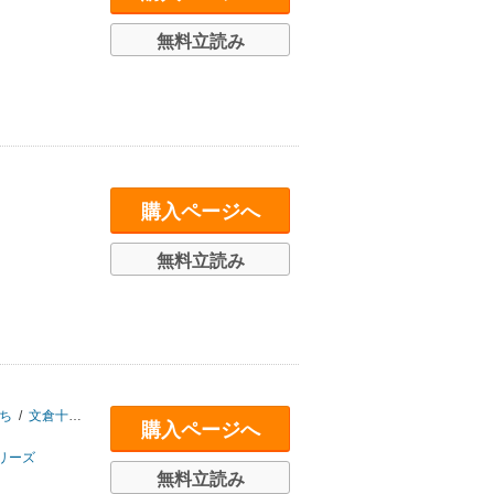
無料立読み
購入ページへ
無料立読み
ち
/
文倉十
/
nini
/
春野友矢
/
pun2
/
田口囁一
/
春川三咲
/
しらび
/
風華チル
購入ページへ
リーズ
無料立読み