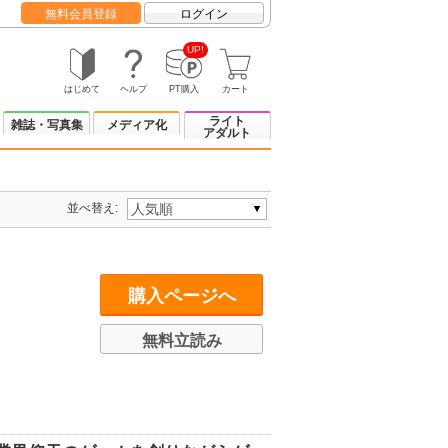
無料会員登録
ログイン
UP!
はじめて
ヘルプ
PT購入
カート
ライト
雑誌・写真集
メディア化
アダルト
並べ替え:
購入ページへ
無料立読み