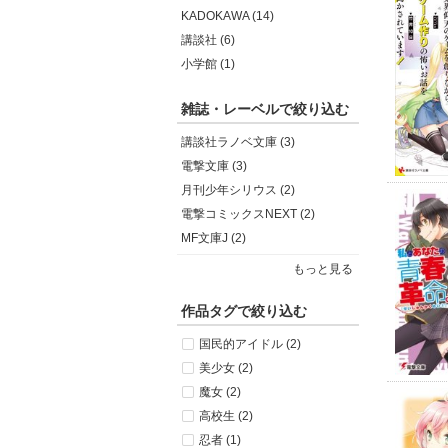
KADOKAWA (14)
講談社 (6)
小学館 (1)
雑誌・レーベルで絞り込む
講談社ラノベ文庫 (3)
電撃文庫 (3)
月刊少年シリウス (2)
電撃コミックスNEXT (2)
MF文庫J (2)
もっと見る
作品タグで絞り込む
国民的アイドル (2)
美少女 (2)
魔女 (2)
高校生 (2)
忍者 (1)