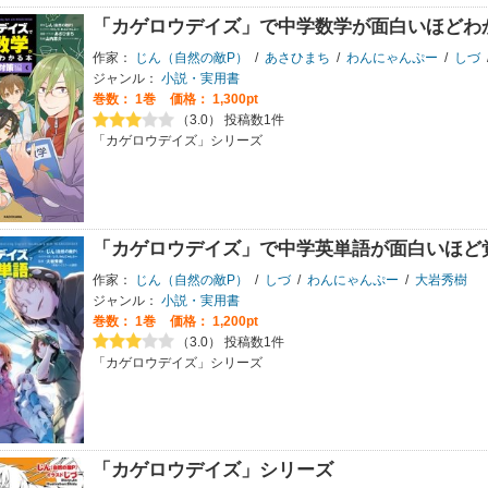
「カゲロウデイズ」で中学数学が面白いほどわ
作家：
じん（自然の敵P）
/
あさひまち
/
わんにゃんぷー
/
しづ
ジャンル：
小説・実用書
巻数：
1巻
価格： 1,300pt
（3.0） 投稿数1件
「カゲロウデイズ」シリーズ
「カゲロウデイズ」で中学英単語が面白いほど
作家：
じん（自然の敵P）
/
しづ
/
わんにゃんぷー
/
大岩秀樹
ジャンル：
小説・実用書
巻数：
1巻
価格： 1,200pt
（3.0） 投稿数1件
「カゲロウデイズ」シリーズ
「カゲロウデイズ」シリーズ