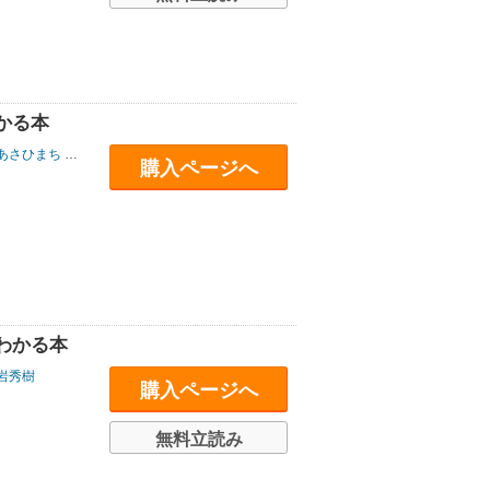
かる本
あさひまち
/
沖元友佳
購入ページへ
わかる本
岩秀樹
購入ページへ
無料立読み