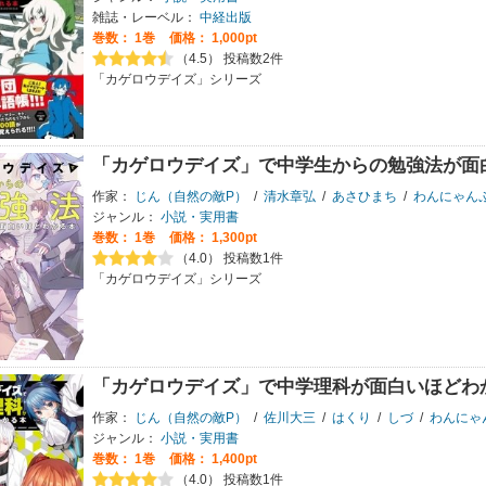
雑誌・レーベル：
中経出版
巻数：
1巻
価格： 1,000pt
（4.5） 投稿数2件
「カゲロウデイズ」シリーズ
「カゲロウデイズ」で中学生からの勉強法が面
作家：
じん（自然の敵P）
/
清水章弘
/
あさひまち
/
わんにゃん
ジャンル：
小説・実用書
巻数：
1巻
価格： 1,300pt
（4.0） 投稿数1件
「カゲロウデイズ」シリーズ
「カゲロウデイズ」で中学理科が面白いほどわ
作家：
じん（自然の敵P）
/
佐川大三
/
はくり
/
しづ
/
わんにゃ
ジャンル：
小説・実用書
巻数：
1巻
価格： 1,400pt
（4.0） 投稿数1件