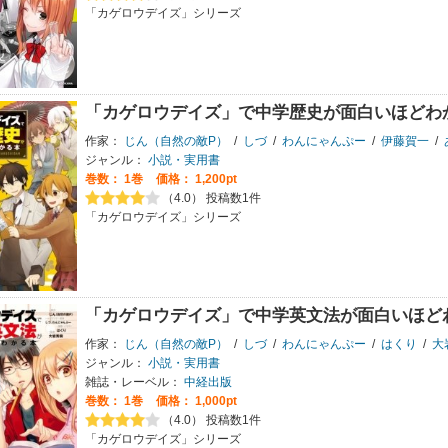
「カゲロウデイズ」シリーズ
「カゲロウデイズ」で中学歴史が面白いほどわ
作家：
じん（自然の敵P）
/
しづ
/
わんにゃんぷー
/
伊藤賀一
/
ジャンル：
小説・実用書
巻数：
1巻
価格： 1,200pt
（4.0） 投稿数1件
「カゲロウデイズ」シリーズ
「カゲロウデイズ」で中学英文法が面白いほど
作家：
じん（自然の敵P）
/
しづ
/
わんにゃんぷー
/
はくり
/
大
ジャンル：
小説・実用書
雑誌・レーベル：
中経出版
巻数：
1巻
価格： 1,000pt
（4.0） 投稿数1件
「カゲロウデイズ」シリーズ