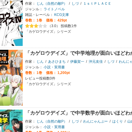
作家：
じん（自然の敵P）
/
しづ
/
１ｓｔＰＬＡＣＥ
ジャンル：
ライトノベル
雑誌・レーベル：
KCG文庫
巻数：
1巻
価格： 429pt
（3.0） 投稿数1件
「カゲロウデイズ」シリーズ
「カゲロウデイズ」で中学地理が面白いほどわ
作家：
じん
/
あさひまち
/
伊藤賀一
/
沖元友佳
/
しづ
/
わんに
ジャンル：
小説・実用書
巻数：
1巻
価格： 1,200pt
レビュー投稿数0件
「カゲロウデイズ」シリーズ
「カゲロウデイズ」で中学数学が面白いほどわ
作家：
じん（自然の敵P）
/
しづ
/
わんにゃんぷー
/
はくり
/
山
ジャンル：
小説・実用書