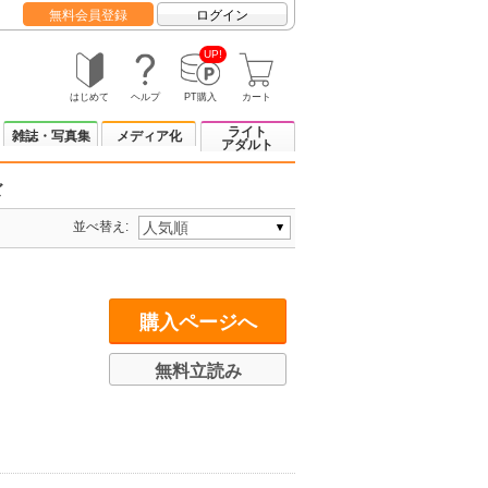
無料会員登録
ログイン
UP!
はじめて
ヘルプ
PT購入
カート
ライト
雑誌・写真集
メディア化
アダルト
ズ
並べ替え:
購入ページへ
無料立読み