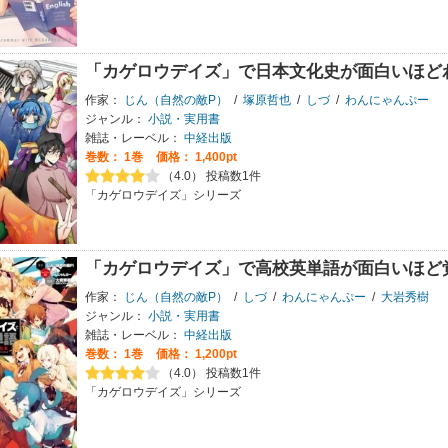
「カゲロウデイズ」で日本文化史が面白いほど
作家：
じん（自然の敵P）
/
塚原哲也
/
しづ
/
わんにゃんぷー
ジャンル：
小説・実用書
雑誌・レーベル：
中経出版
巻数：
1巻
価格： 1,400pt
（4.0） 投稿数1件
「カゲロウデイズ」シリーズ
「カゲロウデイズ」で高校英単語が面白いほど
作家：
じん（自然の敵P）
/
しづ
/
わんにゃんぷー
/
大岩秀樹
ジャンル：
小説・実用書
雑誌・レーベル：
中経出版
巻数：
1巻
価格： 1,200pt
（4.0） 投稿数1件
「カゲロウデイズ」シリーズ