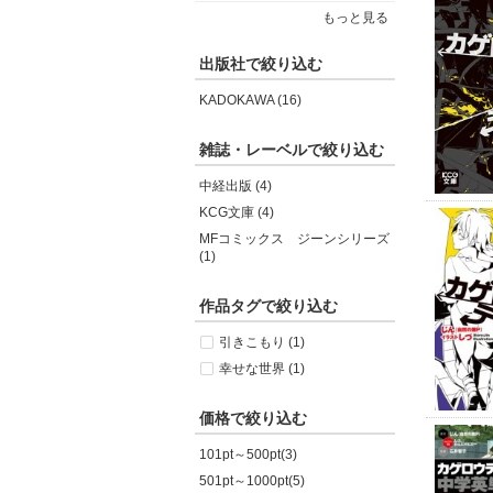
もっと見る
出版社で絞り込む
KADOKAWA (16)
雑誌・レーベルで絞り込む
中経出版 (4)
KCG文庫 (4)
MFコミックス ジーンシリーズ
(1)
作品タグで絞り込む
引きこもり (1)
幸せな世界 (1)
価格で絞り込む
101pt～500pt(3)
501pt～1000pt(5)