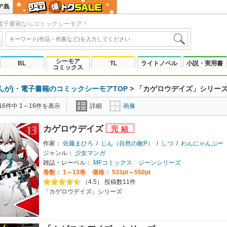
ア島
電子書籍ならコミックシーモア！
シーモア
BL
TL
ライトノベル
小説・実用書
コミックス
んが)・電子書籍のコミックシーモアTOP
>
「カゲロウデイズ」シリー
6件中 1～16件を表示
詳細
画像
カゲロウデイズ
作家：
佐藤まひろ
/
じん（自然の敵P）
/
しづ
/
わんにゃんぷー
ジャンル：
少女マンガ
雑誌・レーベル：
MFコミックス ジーンシリーズ
巻数：
1～13巻
価格： 533pt～550pt
（4.5） 投稿数11件
「カゲロウデイズ」シリーズ