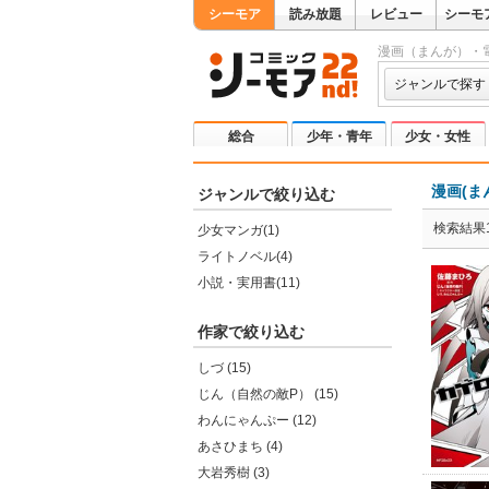
シーモア
読み放題
レビュー
シーモ
漫画（まんが）・
ジャンルで探す
総合
少年・青年
少女・女性
漫画(ま
ジャンルで絞り込む
検索結果1
少女マンガ(1)
ライトノベル(4)
小説・実用書(11)
作家で絞り込む
しづ (15)
じん（自然の敵P） (15)
わんにゃんぷー (12)
あさひまち (4)
大岩秀樹 (3)