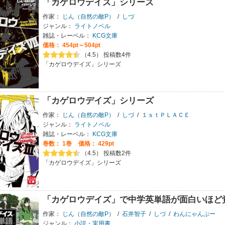
「カゲロウデイズ」シリーズ
作家：
じん（自然の敵P）
/
しづ
ジャンル：
ライトノベル
雑誌・レーベル：
KCG文庫
価格： 454pt～504pt
（4.5） 投稿数4件
「カゲロウデイズ」シリーズ
「カゲロウデイズ」シリーズ
作家：
じん（自然の敵P）
/
しづ
/
１ｓｔＰＬＡＣＥ
ジャンル：
ライトノベル
雑誌・レーベル：
KCG文庫
巻数：
1巻
価格： 429pt
（4.5） 投稿数2件
「カゲロウデイズ」シリーズ
「カゲロウデイズ」で中学英単語が面白いほど
作家：
じん（自然の敵P）
/
石井智子
/
しづ
/
わんにゃんぷー
ジャンル：
小説・実用書