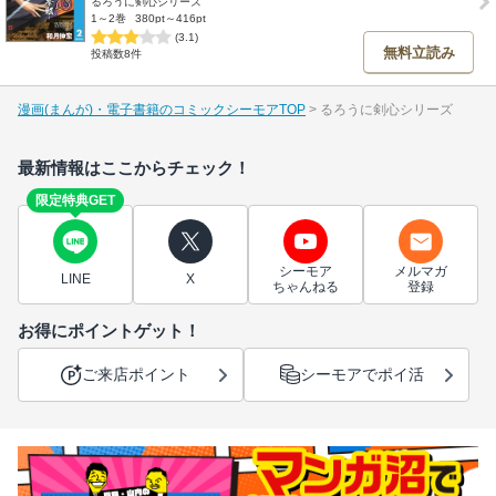
るろうに剣心シリーズ
1～2巻
380pt～416pt
(3.1)
無料立読み
投稿数8件
漫画(まんが)・電子書籍のコミックシーモアTOP
るろうに剣心シリーズ
最新情報はここからチェック！
限定特典GET
シーモア
メルマガ
LINE
X
ちゃんねる
登録
お得にポイントゲット！
ご来店ポイント
シーモアでポイ活