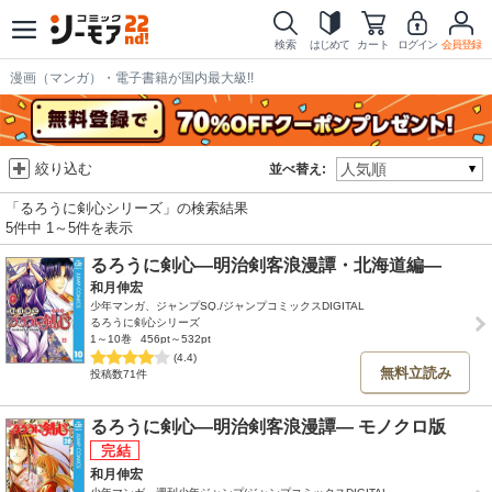
検索
はじめて
カート
ログイン
会員登録
漫画（マンガ）・電子書籍が国内最大級!!
絞り込む
並べ替え:
「るろうに剣心シリーズ」の検索結果
5件中 1～5件を表示
るろうに剣心―明治剣客浪漫譚・北海道編―
和月伸宏
少年マンガ、ジャンプSQ./ジャンプコミックスDIGITAL
るろうに剣心シリーズ
1～10巻
456pt～532pt
(4.4)
無料立読み
投稿数71件
るろうに剣心―明治剣客浪漫譚― モノクロ版
和月伸宏