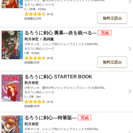
少年マンガ、週刊少年ジャンプ/ジャンプコミックスDIGITAL
るろうに剣心シリーズ
1～28巻
418pt
(4.6)
無料立読み
投稿数223件
るろうに剣心 裏幕―炎を統べる―
和月伸宏
/
黒碕薫
少年マンガ、ジャンプSQ./ジャンプコミックスDIGITAL
るろうに剣心シリーズ
1巻
618pt
(4.8)
無料立読み
投稿数20件
るろうに剣心 STARTER BOOK
和月伸宏
少年マンガ、週刊少年ジャンプ/ジャンプコミックスDIGITAL
るろうに剣心シリーズ
1～2巻
0pt
(4.5)
投稿数35件
るろうに剣心―特筆版―
和月伸宏
少年マンガ、ジャンプSQ./ジャンプコミックスDIGITAL