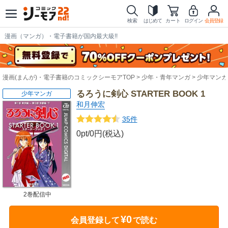
検索
はじめて
カート
ログイン
会員登録
漫画（マンガ）・電子書籍が国内最大級!!
漫画(まんが)・電子書籍のコミックシーモアTOP
少年・青年マンガ
少年マンガ
るろうに剣心 STARTER BOOK 1
少年マンガ
和月伸宏
35件
0pt/0円(税込)
2巻配信中
¥0
会員登録して
で読む