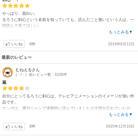
やっぱり、面白い。
るろうに剣心という名前を知っていても、読んだこと無いという人は、一
回読んで見てほしい。
映画も2020年に公開されるし、読んで損なし。必ず、ハマるから。
もっとみる▼
0件
2019年8月12日
いいね
最新のレビュー
むねえる
さん
(－/－)
総レビュー数：6108件
薫
自分にとってるろうに剣心は、テレビアニメーションのイメージが強い作
品です。
マンガは、週刊ジャンプ連載時に読んでいましたが大部分忘れていたの
で、こういう無料作品はありがたい。
もっとみる▼
0件
2025年12月10日
いいね