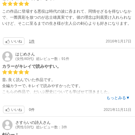
この作品に登場する悪役は時代の波に呑まれて、同情せざるを得ないなか
で、一際異彩を放つのが志士雄真実です。彼の理念は到底受け入れられな
いけど、そこに至るまでの生き様が主人公の剣心よりも好きになります。
1件
2016年1月17日
いいね
はじめ
さん
(女性/40代)
総レビュー数：91件
カラーがキレイで読みやすい。
昔､良く読んでいた作品です。
全編カラーで､キレイで読みやすかったです。
こちらの作品で、だいぶ歴史についても学ばせて頂きました。
今読み返しても､とても楽しかったです。
もっとみる▼
0件
2021年11月11日
いいね
さすらいの詩人
さん
(男性/10代)
総レビュー数：3件
剣心ー！