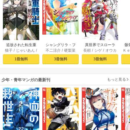
追放された転生重
シャングリラ・フ
異世界でスローラ
骸
猫子
/
じゃいあん
/
不二涼介
/
硬梨菜
長頼
/
シゲ
/
オウカ
Ｋ
騎士はゲーム知識
ロンティア（１）
イフを（願望） 1
異
武六甲理衣
で無双する（１）
～クソゲーハン
1冊無料
3冊無料
3冊無料
ター、神ゲーに挑
まんとす～
もっと見る
少年・青年マンガの最新刊