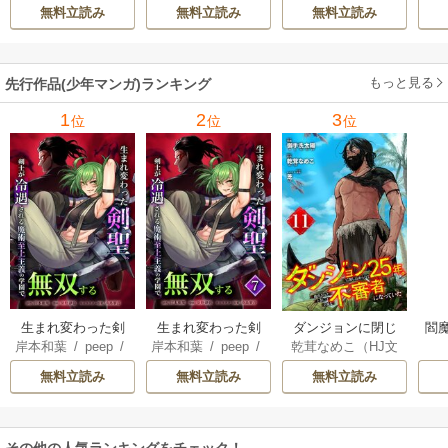
景志
兵
/
蝉川夏哉
/
転
てくる
無料立読み
無料立読み
無料立読み
もっと見る
先行作品(少年マンガ)ランキング
1
2
3
位
位
位
生まれ変わった剣
生まれ変わった剣
ダンジョンに閉じ
閻魔
岸本和葉
/
peep
/
岸本和葉
/
peep
/
乾茸なめこ（HJ文
聖、剣士が冷遇さ
聖、剣士が冷遇さ
込められて25年。
染野静也
/
桑島黎
染野静也
/
桑島黎
庫／ホビージャパ
れる魔術至上主義
れる魔術至上主義
救出されたときに
無料立読み
無料立読み
無料立読み
音
/
taskey STUDI
音
/
taskey STUDI
ン刊）
/
御手洗太
の学園で無双する
の学園で無双する
は立派な不審者に
O
O
陽
/
芝
【単行本版】
なっていた【分冊
版】
その他の人気ランキングをチェック！