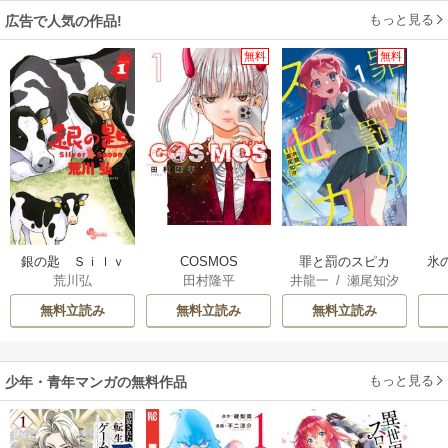
もっと見る
広告で人気の作品!
無料
無料
銀の匙 Ｓｉｌｖ
COSMOS
罪と罰のスピカ
氷
荒川弘
田村隆平
井龍一
/
瀬尾知汐
ｅｒ Ｓｐｏｏｎ
無料立読み
無料立読み
無料立読み
もっと見る
少年・青年マンガの無料作品