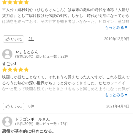
主人公：緋村剣心（ひむらけんしん）は幕末の激動の時代を通称『人斬り
抜刀斎』として駆け抜けた伝説の剣客。しかし、時代が明治になってから
は消息を絶っており、その行方を知る者はいなかった。ヒロイン：薫は町
の剣道道場の一人娘であり、ある日、ひょんなことから超童顔の緋色の髪
もっとみる▼
をした男と知り合う。その男は刃が通常とは逆に付けてある『客刃刀（さ
2件
2019年12月9日
かばとう）』を持っていた…。このような感じで物語は始まります。週刊
いいね
少年ジャンプで連載開始当初から圧倒的支持を誇り、瞬く間に超人気連載
に駆け上がったモンスター作品。アニメ化、映画化（主演：佐藤健）もさ
やまもと
さん
(女性/20代)
総レビュー数：22件
れ、いずれも大ヒットと知らない人はいないくらいの作品です。是非、ご
一読ください。
すごい❗
映画しか観たことなくて、それもうろ覚えだったんですが、これを読んで
るろうに剣心の深い世界がちょっと分かってきました。ただカッコイイ
な〜と思って映画を観ていたときよりももっと楽しめるようになった気が
します!マンガの方をちゃんと読んでみようと思います。
もっとみる▼
0件
2021年4月4日
いいね
ドラゴンボール
さん
(男性/30代)
総レビュー数：78件
悪役が基本的に好きになる。