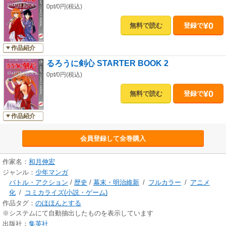
0pt/0円(税込)
¥0
無料で読む
登録で
作品紹介
るろうに剣心 STARTER BOOK 2
0pt/0円(税込)
¥0
無料で読む
登録で
作品紹介
会員登録して全巻購入
作家名：
和月伸宏
ジャンル：
少年マンガ
バトル・アクション
/
歴史
/
幕末・明治維新
/
フルカラー
/
アニメ
化
/
コミカライズ(小説・ゲーム)
作品タグ：
のほほんとする
※システムにて自動抽出したものを表示しています
出版社：
集英社