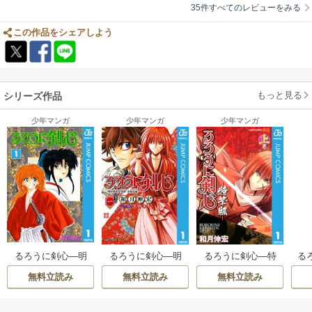
35件すべてのレビューをみる
この作品をシェアしよう
もっと見る
シリーズ作品
少年マンガ
少年マンガ
少年マンガ
るろうに剣心―明
るろうに剣心―明
るろうに剣心―特
る
治剣客浪漫譚― モ
治剣客浪漫譚・北
筆版―
無料立読み
無料立読み
無料立読み
ノクロ版
海道編―