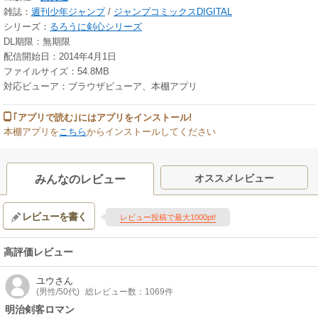
雑誌：
週刊少年ジャンプ
/
ジャンプコミックスDIGITAL
シリーズ：
るろうに剣心シリーズ
DL期限：無期限
配信開始日：2014年4月1日
ファイルサイズ：54.8MB
対応ビューア：ブラウザビューア、本棚アプリ
｢アプリで読む｣にはアプリをインストール!
本棚アプリを
こちら
からインストールしてください
オススメレビュー
みんなのレビュー
レビューを書く
レビュー投稿で最大1000pt!
高評価レビュー
ユウ
さん
(男性/50代)
総レビュー数：1069件
明治剣客ロマン