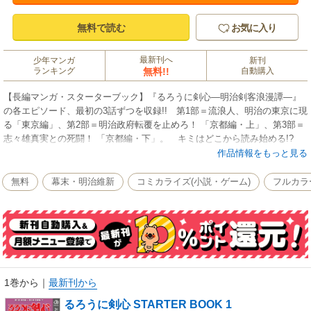
無料で読む
お気に入り
最新刊へ
少年マンガ
新刊
ランキング
無料!!
自動購入
【長編マンガ・スターターブック】『るろうに剣心―明治剣客浪漫譚―』
の各エピソード、最初の3話ずつを収録!! 第1部＝流浪人、明治の東京に現
る「東京編」、第2部＝明治政府転覆を止めろ！ 「京都編・上」、第3部＝
志々雄真実との死闘！ 「京都編・下」。 キミはどこから読み始める!?
作品情報をもっと見る
無料
幕末・明治維新
コミカライズ(小説・ゲーム)
フルカラ
1巻から
｜
最新刊から
るろうに剣心 STARTER BOOK 1