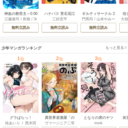
神血の救世主～0.00
ハナバス 苔石花江
ギルティサークル 2
信
江藤俊司
/
疾狼
/
3r
三好宏平
門馬司
/
山本やみー
大
000001％を引き当
のバスケ論 7巻
1巻
に
d Ie
/
Studio No.9
て最強へ～【電子
で
無料立読み
無料立読み
無料立読み
書籍特典付】 22巻
ギ
ャ
の
もっと見る
少年マンガランキング
れ
メ
1
2
3
位
位
位
ぁ
グラぱらっ！
異世界居酒屋「の
となりの席のヤツ
灰
桂あいり
/
西木田
ヴァージニア二等
mmk
ぶ」
がそういう目で見