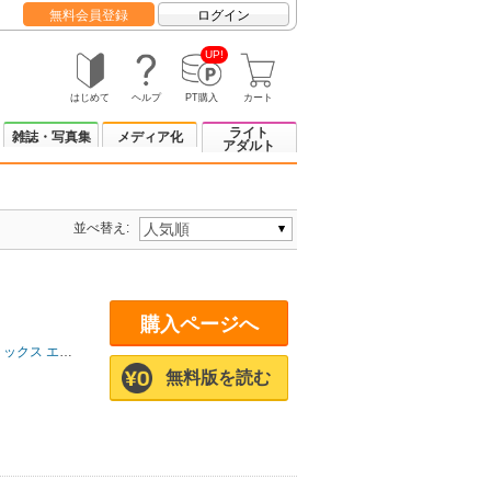
無料会員登録
ログイン
UP!
はじめて
ヘルプ
PT購入
カート
ライト
雑誌・写真集
メディア化
アダルト
並べ替え:
購入ページへ
 エクストラ
無料版を読む