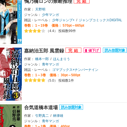
鴨乃橋ロンの禁断推理
作家：
天野明
ジャンル：
少年マンガ
雑誌・レーベル：
少年ジャンプ+
/
ジャンプコミックスDIGITAL
巻数：
1～19巻
価格： 570pt～665pt
（4.4） 投稿数99件
嘉納治五郎 風雲録
作家：
橋本一郎
/
ほんまりう
ジャンル：
青年マンガ
雑誌・レーベル：
ゴマブックス×ナンバーナイン
巻数：
1～3巻
価格： 30pt～500pt
（5.0） 投稿数1件
合気道橋本道場
作家：
引野真二
/
林律雄
ジャンル：
青年マンガ
巻数：
1～2巻
価格： 400pt