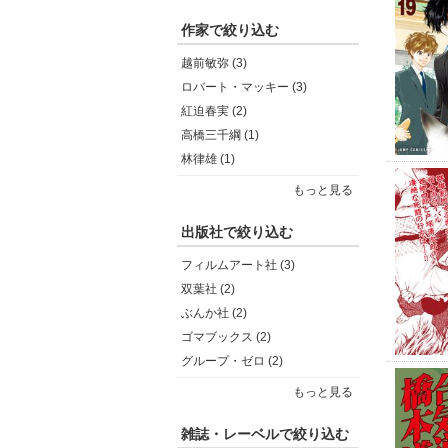
作家で絞り込む
越前敏弥 (3)
ロバート・マッキー (3)
紅迫春実 (2)
高橋三千綱 (1)
林律雄 (1)
もっと見る
出版社で絞り込む
フィルムアート社 (3)
双葉社 (2)
ぶんか社 (2)
ゴマブックス (2)
グループ・ゼロ (2)
もっと見る
雑誌・レーベルで絞り込む