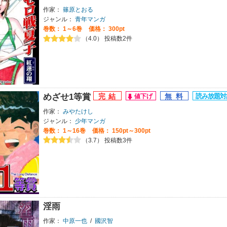
作家：
篠原とおる
ジャンル：
青年マンガ
巻数：
1～6巻
価格： 300pt
（4.0） 投稿数2件
めざせ1等賞
作家：
みやたけし
ジャンル：
少年マンガ
巻数：
1～16巻
価格： 150pt～300pt
（3.7） 投稿数3件
淫雨
作家：
中原一也
/
國沢智