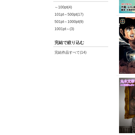
～100pt(4)
101pt～500pt(17)
501pt～1000pt(9)
1001pt～(3)
完結で絞り込む
完結作品すべて(14)