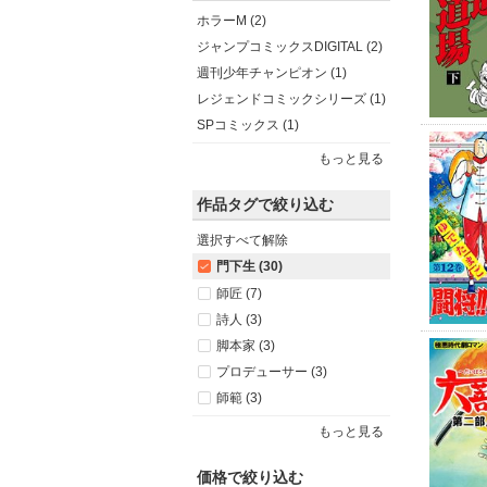
ホラーM (2)
ジャンプコミックスDIGITAL (2)
週刊少年チャンピオン (1)
レジェンドコミックシリーズ (1)
SPコミックス (1)
もっと見る
作品タグで絞り込む
選択すべて解除
門下生 (30)
師匠 (7)
詩人 (3)
脚本家 (3)
プロデューサー (3)
師範 (3)
もっと見る
価格で絞り込む