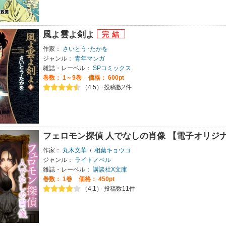
風よ雲よ剣よ
作家：
さいとう･たかを
ジャンル：
青年マンガ
雑誌・レーベル：
SPコミックス
巻数：
1～9巻
価格： 600pt
（4.5） 投稿数2件
フェロモン探偵 人でなしの肖像 【電子オリジ
作家：
丸木文華
/
相葉キョウコ
ジャンル：
ライトノベル
雑誌・レーベル：
講談社X文庫
巻数：
1巻
価格： 450pt
（4.1） 投稿数11件