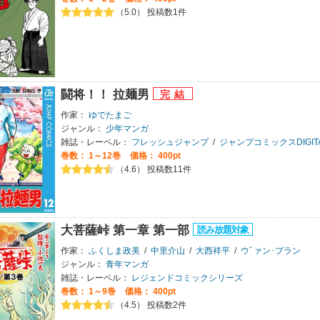
（5.0） 投稿数1件
闘将！！ 拉麺男
作家：
ゆでたまご
ジャンル：
少年マンガ
雑誌・レーベル：
フレッシュジャンプ
/
ジャンプコミックスDIGIT
巻数：
1～12巻
価格： 400pt
（4.6） 投稿数11件
大菩薩峠 第一章 第一部
作家：
ふくしま政美
/
中里介山
/
大西祥平
/
ウﾞァン･ブラン
ジャンル：
青年マンガ
雑誌・レーベル：
レジェンドコミックシリーズ
巻数：
1～9巻
価格： 400pt
（4.5） 投稿数2件