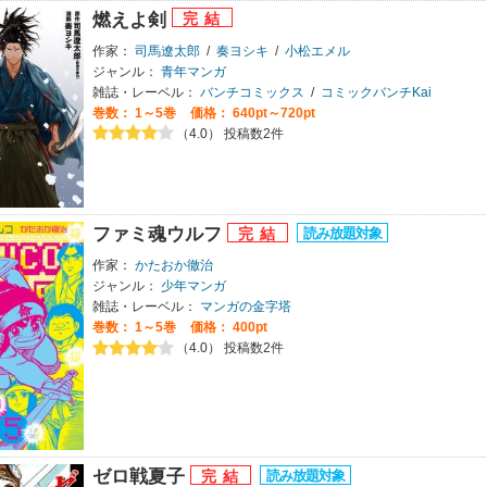
燃えよ剣
作家：
司馬遼太郎
/
奏ヨシキ
/
小松エメル
ジャンル：
青年マンガ
雑誌・レーベル：
バンチコミックス
/
コミックバンチKai
巻数：
1～5巻
価格： 640pt～720pt
（4.0） 投稿数2件
ファミ魂ウルフ
作家：
かたおか徹治
ジャンル：
少年マンガ
雑誌・レーベル：
マンガの金字塔
巻数：
1～5巻
価格： 400pt
（4.0） 投稿数2件
ゼロ戦夏子