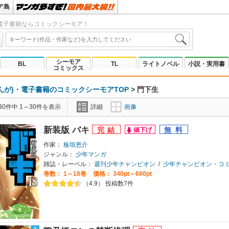
ア島
電子書籍ならコミックシーモア！
シーモア
BL
TL
ライトノベル
小説・実用書
コミックス
んが)・電子書籍のコミックシーモアTOP
>
門下生
0件中 1～30件を表示
詳細
画像
新装版 バキ
作家：
板垣恵介
ジャンル：
少年マンガ
雑誌・レーベル：
週刊少年チャンピオン
/
少年チャンピオン・コミックス
巻数：
1～18巻
価格： 340pt～680pt
（4.9） 投稿数7件