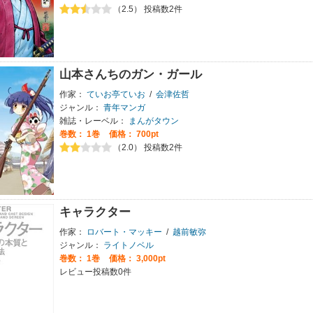
（2.5） 投稿数2件
山本さんちのガン・ガール
作家：
ていお亭ていお
/
会津佐哲
ジャンル：
青年マンガ
雑誌・レーベル：
まんがタウン
巻数：
1巻
価格： 700pt
（2.0） 投稿数2件
キャラクター
作家：
ロバート・マッキー
/
越前敏弥
ジャンル：
ライトノベル
巻数：
1巻
価格： 3,000pt
レビュー投稿数0件