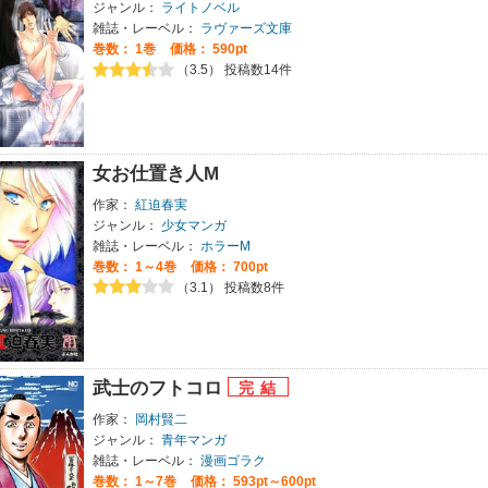
ジャンル：
ライトノベル
雑誌・レーベル：
ラヴァーズ文庫
巻数：
1巻
価格： 590pt
（3.5） 投稿数14件
女お仕置き人M
作家：
紅迫春実
ジャンル：
少女マンガ
雑誌・レーベル：
ホラーM
巻数：
1～4巻
価格： 700pt
（3.1） 投稿数8件
武士のフトコロ
作家：
岡村賢二
ジャンル：
青年マンガ
雑誌・レーベル：
漫画ゴラク
巻数：
1～7巻
価格： 593pt～600pt