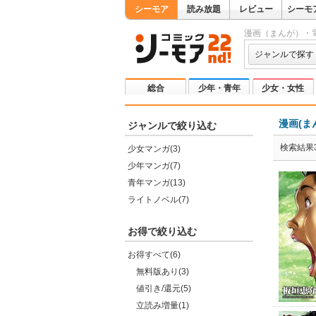
シーモア
読み放題
レビュー
シーモ
漫画（まんが）・
ジャンルで探す
総合
少年・青年
少女・女性
漫画(ま
ジャンルで絞り込む
検索結果3
少女マンガ(3)
少年マンガ(7)
青年マンガ(13)
ライトノベル(7)
お得で絞り込む
お得すべて(6)
無料版あり(3)
値引き/還元(5)
立読み増量(1)