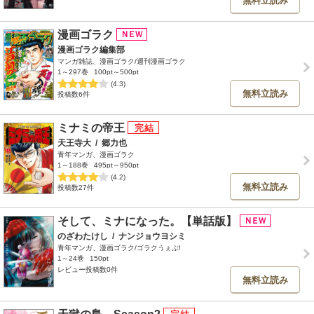
無料立読み
漫画ゴラク
漫画ゴラク編集部
マンガ雑誌、漫画ゴラク/週刊漫画ゴラク
1～297巻
100pt～500pt
(4.3)
無料立読み
投稿数6件
ミナミの帝王
天王寺大
/
郷力也
青年マンガ、漫画ゴラク
1～188巻
495pt～950pt
(4.2)
無料立読み
投稿数27件
そして、ミナになった。【単話版】
のざわたけし
/
ナンジョウヨシミ
青年マンガ、漫画ゴラク/ゴラクうぇぶ!
1～24巻
150pt
レビュー投稿数0件
無料立読み