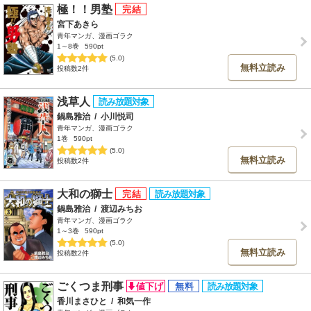
極！！男塾
宮下あきら
青年マンガ、漫画ゴラク
1～8巻
590pt
(5.0)
無料立読み
投稿数2件
浅草人
鍋島雅治
/
小川悦司
青年マンガ、漫画ゴラク
1巻
590pt
(5.0)
無料立読み
投稿数2件
大和の獅士
鍋島雅治
/
渡辺みちお
青年マンガ、漫画ゴラク
1～3巻
590pt
(5.0)
無料立読み
投稿数2件
ごくつま刑事
香川まさひと
/
和気一作