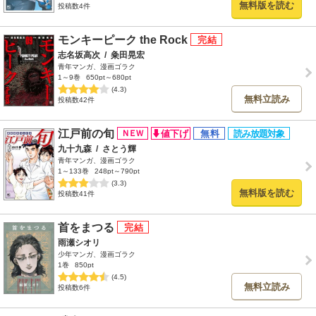
無料版を読む
投稿数4件
モンキーピーク the Rock
志名坂高次
/
粂田晃宏
青年マンガ、漫画ゴラク
1～9巻
650pt～680pt
(4.3)
無料立読み
投稿数42件
江戸前の旬
九十九森
/
さとう輝
青年マンガ、漫画ゴラク
1～133巻
248pt～790pt
(3.3)
無料版を読む
投稿数41件
首をまつる
雨瀬シオリ
少年マンガ、漫画ゴラク
1巻
850pt
(4.5)
無料立読み
投稿数6件