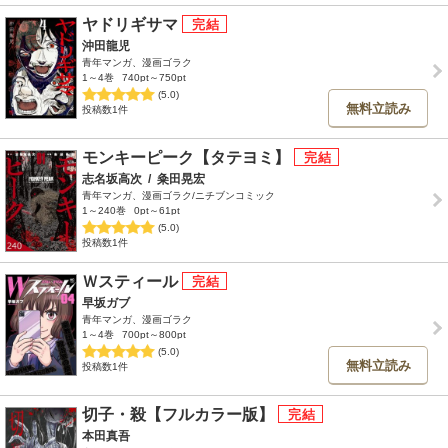
ヤドリギサマ
沖田龍児
青年マンガ、漫画ゴラク
1～4巻
740pt～750pt
(5.0)
無料立読み
投稿数1件
モンキーピーク【タテヨミ】
志名坂高次
/
粂田晃宏
青年マンガ、漫画ゴラク/ニチブンコミック
1～240巻
0pt～61pt
(5.0)
投稿数1件
Ｗスティール
早坂ガブ
青年マンガ、漫画ゴラク
1～4巻
700pt～800pt
(5.0)
無料立読み
投稿数1件
切子・殺【フルカラー版】
本田真吾