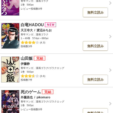
青年マンガ、漫画ゴラク
1巻
590pt
レビュー投稿数0件
無料立読み
白竜HADOU
天王寺大
/
渡辺みちお
青年マンガ、漫画ゴラク
1～49巻
574pt～880pt
(4.3)
無料立読み
投稿数3件
山田飯
伊藤静
青年マンガ、漫画ゴラク/ゴラクエッグ
1巻
593pt
(3.6)
無料立読み
投稿数7件
死のゲーム
外薗昌也
/
pikomaro
青年マンガ、漫画ゴラク/ゴラクエッグ
1巻
593pt
レビュー投稿数0件