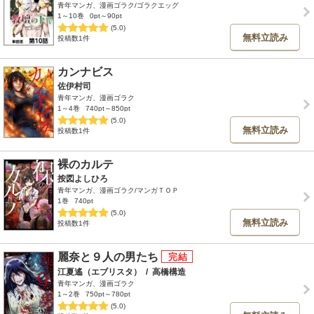
青年マンガ、漫画ゴラク/ゴラクエッグ
1～10巻
0pt～90pt
(5.0)
無料立読み
投稿数1件
カンナビス
佐伊村司
青年マンガ、漫画ゴラク
1～4巻
740pt～850pt
(5.0)
無料立読み
投稿数1件
裸のカルテ
按図よしひろ
青年マンガ、漫画ゴラク/マンガＴＯＰ
1巻
740pt
(5.0)
無料立読み
投稿数1件
麗奈と９人の男たち
江夏遙（エブリスタ）
/
高橋構造
青年マンガ、漫画ゴラク
1～2巻
750pt～780pt
(5.0)