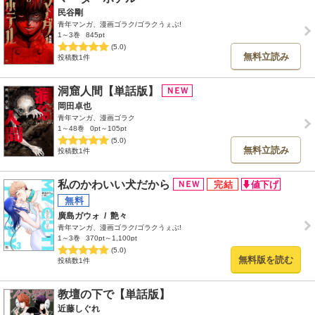
民谷剛
青年マンガ、漫画ゴラク/ゴラクうぇぶ!
1～3巻
845pt
(5.0)
無料立読み
投稿数1件
洞窟人間【単話版】
岡田卓也
青年マンガ、漫画ゴラク
1～48巻
0pt～105pt
(5.0)
無料立読み
投稿数1件
私のかわいい犬だから
廣島ガウォ
/
艶々
青年マンガ、漫画ゴラク/ゴラクうぇぶ!
1～3巻
370pt～1,100pt
(5.0)
無料版を読む
投稿数1件
教壇の下で【単話版】
近藤しぐれ