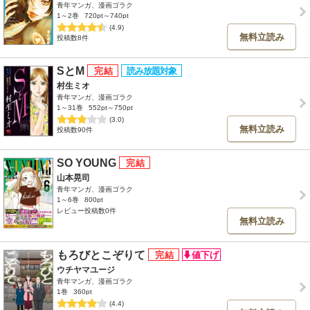
青年マンガ、漫画ゴラク
1～2巻
720pt～740pt
(4.9)
無料立読み
投稿数8件
SとM
村生ミオ
青年マンガ、漫画ゴラク
1～31巻
552pt～750pt
(3.0)
無料立読み
投稿数90件
SO YOUNG
山本晃司
青年マンガ、漫画ゴラク
1～6巻
800pt
レビュー投稿数0件
無料立読み
もろびとこぞりて
ウチヤマユージ
青年マンガ、漫画ゴラク
1巻
360pt
(4.4)