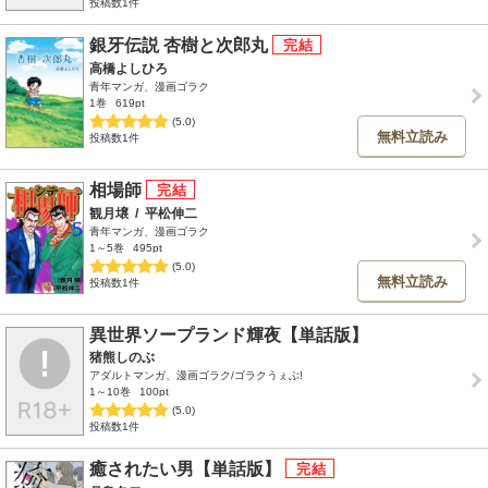
投稿数1件
銀牙伝説 杏樹と次郎丸
高橋よしひろ
青年マンガ、漫画ゴラク
1巻
619pt
(5.0)
無料立読み
投稿数1件
相場師
観月壌
/
平松伸二
青年マンガ、漫画ゴラク
1～5巻
495pt
(5.0)
無料立読み
投稿数1件
異世界ソープランド輝夜【単話版】
猪熊しのぶ
アダルトマンガ、漫画ゴラク/ゴラクうぇぶ!
1～10巻
100pt
(5.0)
投稿数1件
癒されたい男【単話版】