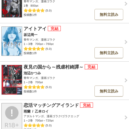
青年マンガ、漫画ゴラク
1巻
800pt
(5.0)
無料立読み
投稿数1件
アイトアイ
坂辺周一
青年マンガ、漫画ゴラク
1～3巻
700pt～760pt
(5.0)
無料立読み
投稿数1件
夜見の国から～残虐村綺譚～
池辺かつみ
青年マンガ、漫画ゴラク
1～2巻
700pt
(5.0)
無料立読み
投稿数1件
恋活マッチングアイランド
雨蘭
/
乙本ロイ
アダルトマンガ、漫画ゴラク/ゴラクエッグ
1～2巻
700pt～720pt
(5.0)