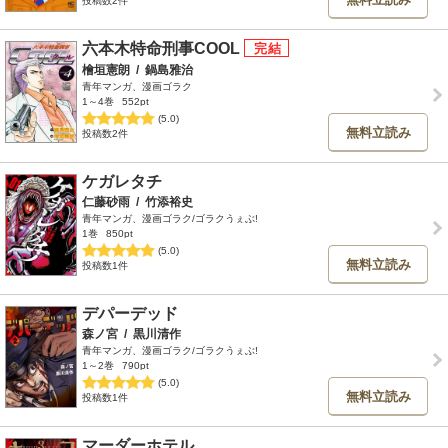
投稿数2件
六本木特命刑事COOL
檜垣憲朗
/
鍋島雅治
青年マンガ、漫画ゴラク
1～4巻
552pt
(5.0)
無料立読み
投稿数2件
ケガレタチ
仁藤砂雨
/
竹添裕史
青年マンガ、漫画ゴラク/ゴラクうぇぶ!
1巻
850pt
(5.0)
無料立読み
投稿数1件
デパーデッド
森ノ宮
/
黒川清作
青年マンガ、漫画ゴラク/ゴラクうぇぶ!
1～2巻
790pt
(5.0)
無料立読み
投稿数1件
マーダーホテル