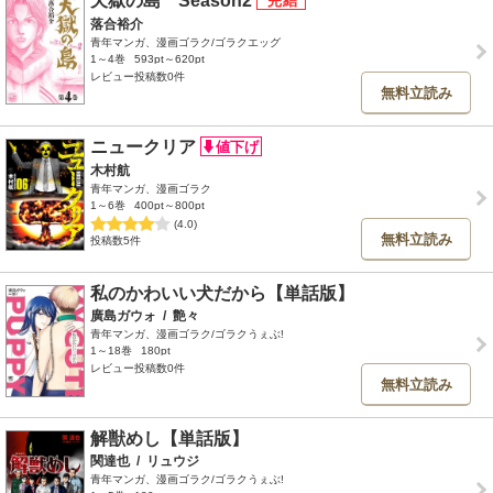
天獄の島 Season2
落合裕介
青年マンガ、漫画ゴラク/ゴラクエッグ
1～4巻
593pt～620pt
レビュー投稿数0件
無料立読み
ニュークリア
木村航
青年マンガ、漫画ゴラク
1～6巻
400pt～800pt
(4.0)
無料立読み
投稿数5件
私のかわいい犬だから【単話版】
廣島ガウォ
/
艶々
青年マンガ、漫画ゴラク/ゴラクうぇぶ!
1～18巻
180pt
レビュー投稿数0件
無料立読み
解獣めし【単話版】
関達也
/
リュウジ
青年マンガ、漫画ゴラク/ゴラクうぇぶ!