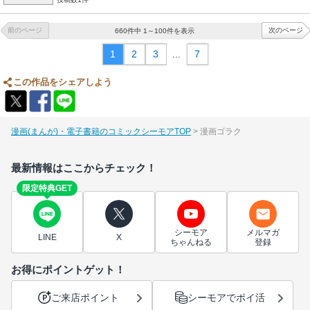
前のページ
次のページ
660件中 1～100件を表示
1
2
3
...
7
この作品をシェアしよう
漫画(まんが)・電子書籍のコミックシーモアTOP
漫画ゴラク
最新情報はここからチェック！
限定特典GET
シーモア
メルマガ
LINE
X
ちゃんねる
登録
お得にポイントゲット！
ご来店ポイント
シーモアでポイ活