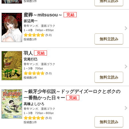
無料立読み
投稿数1件
蜜葬～mitsusou～
坂辺周一
青年マンガ、漫画ゴラク
1～4巻
740pt～850pt
(5.0)
無料立読み
投稿数1件
羽人
宮尾行巳
青年マンガ、漫画ゴラク
1～3巻
700pt
(5.0)
無料立読み
投稿数1件
～銀牙少年伝説～ドッグデイズーロクとボクの
一番熱かった日々ー
高橋よしひろ
青年マンガ、漫画ゴラク
1～3巻
720pt～800pt
(5.0)
無料立読み
投稿数1件