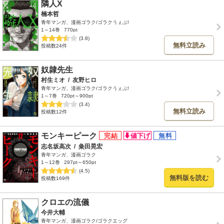
隣人X
楠本哲
青年マンガ、漫画ゴラク/ゴラクうぇぶ!
1～14巻
770pt
(3.8)
無料立読み
投稿数24件
奴隷先生
村生ミオ
/
友野ヒロ
青年マンガ、漫画ゴラク/ゴラクうぇぶ!
1～7巻
720pt～900pt
(3.4)
無料立読み
投稿数12件
モンキーピーク
志名坂高次
/
粂田晃宏
青年マンガ、漫画ゴラク
1～12巻
297pt～650pt
(4.5)
無料版を読む
投稿数169件
クロエの流儀
今井大輔
青年マンガ、漫画ゴラク/ゴラクエッグ