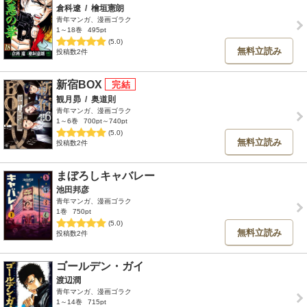
倉科遼
/
檜垣憲朗
青年マンガ、漫画ゴラク
1～18巻
495pt
(5.0)
無料立読み
投稿数2件
新宿BOX
観月昴
/
奥道則
青年マンガ、漫画ゴラク
1～6巻
700pt～740pt
(5.0)
無料立読み
投稿数2件
まぼろしキャバレー
池田邦彦
青年マンガ、漫画ゴラク
1巻
750pt
(5.0)
無料立読み
投稿数2件
ゴールデン・ガイ
渡辺潤
青年マンガ、漫画ゴラク
1～14巻
715pt