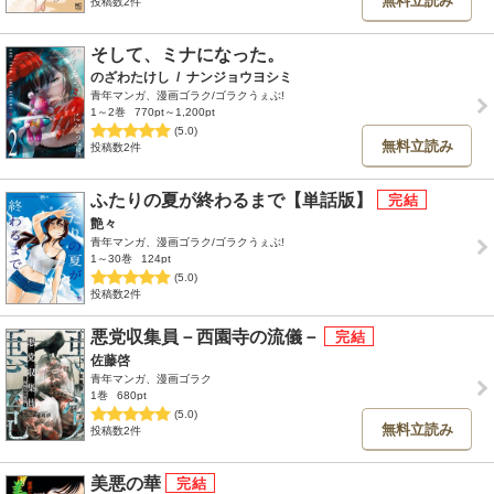
無料立読み
投稿数2件
そして、ミナになった。
のざわたけし
/
ナンジョウヨシミ
青年マンガ、漫画ゴラク/ゴラクうぇぶ!
1～2巻
770pt～1,200pt
(5.0)
無料立読み
投稿数2件
ふたりの夏が終わるまで【単話版】
艶々
青年マンガ、漫画ゴラク/ゴラクうぇぶ!
1～30巻
124pt
(5.0)
投稿数2件
悪党収集員－西園寺の流儀－
佐藤啓
青年マンガ、漫画ゴラク
1巻
680pt
(5.0)
無料立読み
投稿数2件
美悪の華