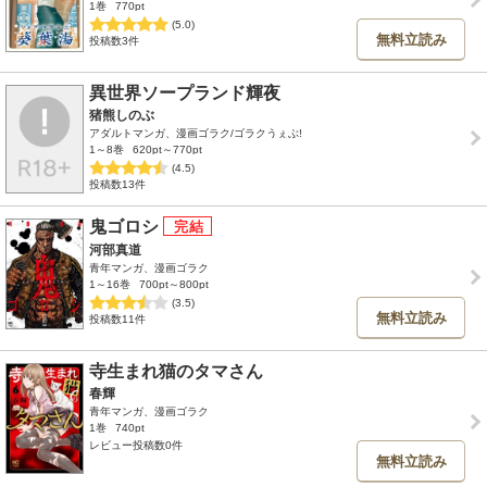
1巻
770pt
(5.0)
無料立読み
投稿数3件
異世界ソープランド輝夜
猪熊しのぶ
アダルトマンガ、漫画ゴラク/ゴラクうぇぶ!
1～8巻
620pt～770pt
(4.5)
投稿数13件
鬼ゴロシ
河部真道
青年マンガ、漫画ゴラク
1～16巻
700pt～800pt
(3.5)
無料立読み
投稿数11件
寺生まれ猫のタマさん
春輝
青年マンガ、漫画ゴラク
1巻
740pt
レビュー投稿数0件
無料立読み