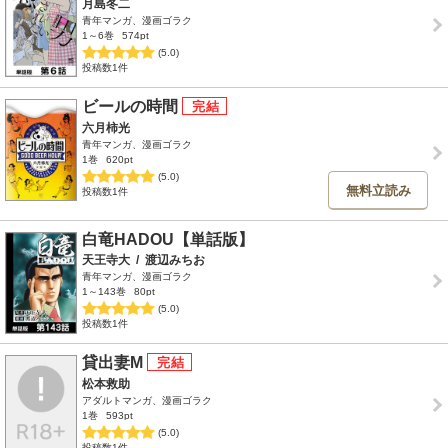
月島冬二
青年マンガ、漫画ゴラク
1～6巻
574pt
(5.0)
投稿数1件
ビールの時間
六月柿光
青年マンガ、漫画ゴラク
1巻
620pt
(5.0)
無料立読み
投稿数1件
白竜HADOU【単話版】
天王寺大
/
渡辺みちお
青年マンガ、漫画ゴラク
1～143巻
80pt
(5.0)
投稿数1件
貸出妻M
松本救助
アダルトマンガ、漫画ゴラク
1巻
593pt
(5.0)
投稿数1件