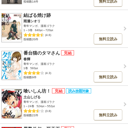
無料立読み
投稿数14件
結ばる焼け跡
雨瀬シオリ
青年マンガ、漫画ゴラク
1～3巻
640pt～720pt
(4.6)
無料立読み
投稿数20件
番台猫のタマさん
春輝
青年マンガ、漫画ゴラク
1巻
593pt
(4.3)
無料立読み
投稿数9件
喰いしん坊！
土山しげる
青年マンガ、漫画ゴラク
1～24巻
524pt～552pt
(3.8)
無料立読み
投稿数22件