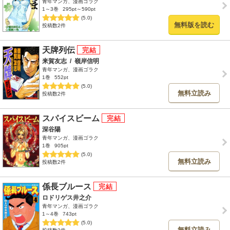
青年マンガ、漫画ゴラク
1～3巻
295pt～590pt
(5.0)
無料版を読む
投稿数2件
天牌列伝
来賀友志
/
嶺岸信明
青年マンガ、漫画ゴラク
1巻
552pt
(5.0)
無料立読み
投稿数2件
スパイスビーム
深谷陽
青年マンガ、漫画ゴラク
1巻
905pt
(5.0)
無料立読み
投稿数2件
係長ブルース
ロドリゲス井之介
青年マンガ、漫画ゴラク
1～4巻
743pt
(5.0)
無料立読み