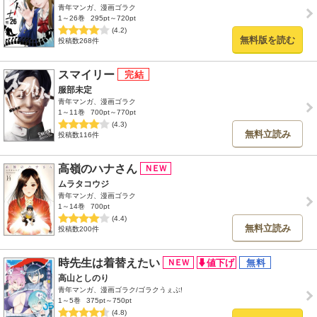
青年マンガ、漫画ゴラク
1～26巻
295pt～720pt
(4.2)
無料版を読む
投稿数268件
スマイリー
服部未定
青年マンガ、漫画ゴラク
1～11巻
700pt～770pt
(4.3)
無料立読み
投稿数116件
高嶺のハナさん
ムラタコウジ
青年マンガ、漫画ゴラク
1～14巻
700pt
(4.4)
無料立読み
投稿数200件
時先生は着替えたい
高山としのり
青年マンガ、漫画ゴラク/ゴラクうぇぶ!
1～5巻
375pt～750pt
(4.8)