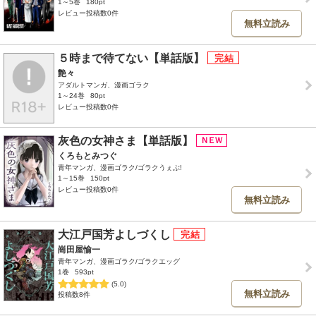
1～5巻
180pt
レビュー投稿数0件
無料立読み
５時まで待てない【単話版】
艶々
アダルトマンガ、漫画ゴラク
1～24巻
80pt
レビュー投稿数0件
灰色の女神さま【単話版】
くろもとみつぐ
青年マンガ、漫画ゴラク/ゴラクうぇぶ!
1～15巻
150pt
レビュー投稿数0件
無料立読み
大江戸国芳よしづくし
崗田屋愉一
青年マンガ、漫画ゴラク/ゴラクエッグ
1巻
593pt
(5.0)
無料立読み
投稿数8件