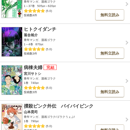
青年マンガ、漫画ゴラク
1～37巻
505pt～620pt
(5.0)
無料立読み
投稿数4件
ヒトクイダンチ
落合裕介
青年マンガ、漫画ゴラク
1～4巻
870pt
(5.0)
無料立読み
投稿数3件
病棟夫婦
宮川サトシ
青年マンガ、漫画ゴラク
1巻
740pt
(5.0)
無料立読み
投稿数3件
撲殺ピンク外伝 バイバイピンク
山本晃司
青年マンガ、漫画ゴラク/ゴラクうぇぶ!
1巻
790pt
(5.0)