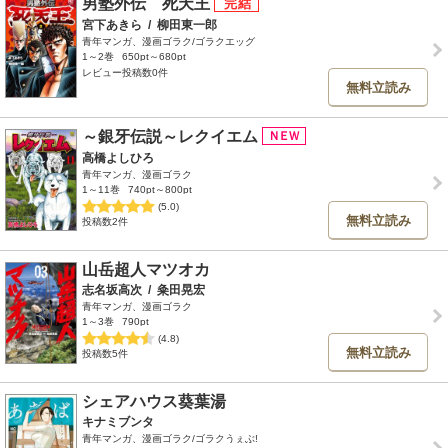
男塾外伝 死天王
宮下あきら
/
柳田東一郎
青年マンガ、漫画ゴラク/ゴラクエッグ
1～2巻
650pt～680pt
レビュー投稿数0件
無料立読み
～銀牙伝説～レクイエム
高橋よしひろ
青年マンガ、漫画ゴラク
1～11巻
740pt～800pt
(5.0)
無料立読み
投稿数2件
山岳超人マツオカ
志名坂高次
/
粂田晃宏
青年マンガ、漫画ゴラク
1～3巻
790pt
(4.8)
無料立読み
投稿数5件
シェアハウス葵葉湯
キナミブンタ
青年マンガ、漫画ゴラク/ゴラクうぇぶ!