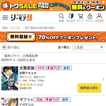
検索
はじめて
カート
ログイン
会員登録
漫画（マンガ）・電子書籍が国内最大級!!
絞り込む
並べ替え:
「漫画ゴラク」の検索結果
660件中 1～100件を表示
生贄家族
杉野アキユキ
青年マンガ、漫画ゴラク
1～8巻
379pt～758pt
(4.4)
無料版を読む
投稿数10件
ギフト±
ナガテユカ