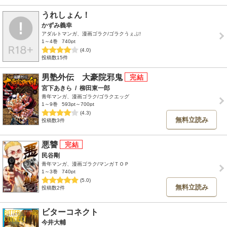
うれしょん！
かずみ義幸
アダルトマンガ、漫画ゴラク/ゴラクうぇぶ!
1～4巻
740pt
(4.0)
投稿数15件
男塾外伝 大豪院邪鬼
宮下あきら
/
柳田東一郎
青年マンガ、漫画ゴラク/ゴラクエッグ
1～9巻
593pt～700pt
(4.3)
無料立読み
投稿数3件
悪讐
民谷剛
青年マンガ、漫画ゴラク/マンガＴＯＰ
1～3巻
740pt
(5.0)
無料立読み
投稿数2件
ビターコネクト
今井大輔