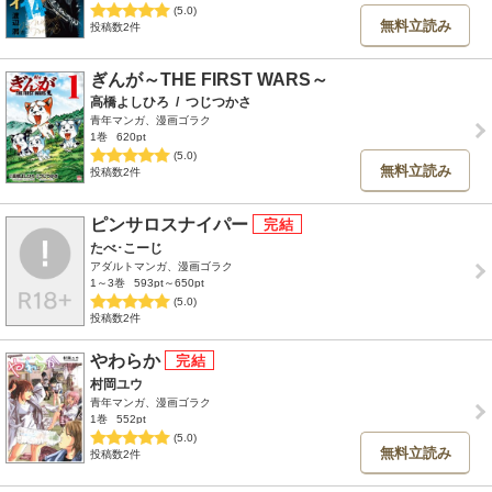
(5.0)
無料立読み
投稿数2件
ぎんが～THE FIRST WARS～
高橋よしひろ
/
つじつかさ
青年マンガ、漫画ゴラク
1巻
620pt
(5.0)
無料立読み
投稿数2件
ピンサロスナイパー
たべ･こーじ
アダルトマンガ、漫画ゴラク
1～3巻
593pt～650pt
(5.0)
投稿数2件
やわらか
村岡ユウ
青年マンガ、漫画ゴラク
1巻
552pt
(5.0)
無料立読み
投稿数2件