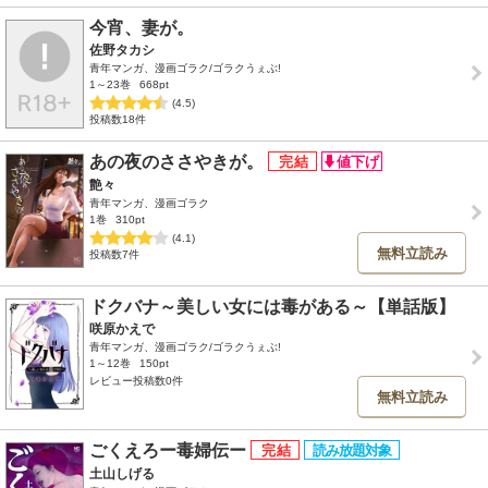
今宵、妻が。
佐野タカシ
青年マンガ、漫画ゴラク/ゴラクうぇぶ!
1～23巻
668pt
(4.5)
投稿数18件
あの夜のささやきが。
艶々
青年マンガ、漫画ゴラク
1巻
310pt
(4.1)
無料立読み
投稿数7件
ドクバナ～美しい女には毒がある～【単話版】
咲原かえで
青年マンガ、漫画ゴラク/ゴラクうぇぶ!
1～12巻
150pt
レビュー投稿数0件
無料立読み
ごくえろー毒婦伝ー
土山しげる