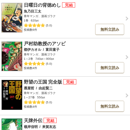
日曜日の背徳めし
魚乃目三太
青年マンガ、漫画ゴラク
1巻
620pt
(5.0)
無料立読み
投稿数6件
戸村助教授のアソビ
都伊カオル
/
富田童子
青年マンガ、漫画ゴラク
1～2巻
740pt～900pt
(5.0)
無料立読み
投稿数4件
野望の王国 完全版
雁屋哲
/
由起賢二
青年マンガ、漫画ゴラク
1～27巻
550pt
(5.0)
無料立読み
投稿数4件
天牌外伝
嶺岸信明
/
来賀友志