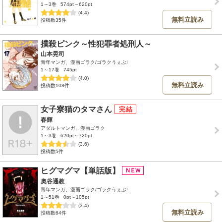
1～3巻
574pt～620pt
(4.4)
無料立読み
投稿数35件
撲殺ピンク～性犯罪者処刑人～
山本晃司
青年マンガ、漫画ゴラク/ゴラクうぇぶ!
1～17巻
745pt
(4.0)
無料立読み
投稿数108件
女子寮猫のタマさん
春輝
アダルトマンガ、漫画ゴラク
1～3巻
620pt～720pt
(3.6)
投稿数5件
ヒグマグマ【単話版】
奥谷通教
青年マンガ、漫画ゴラク/ゴラクうぇぶ!
1～51巻
0pt～105pt
(3.4)
無料立読み
投稿数64件