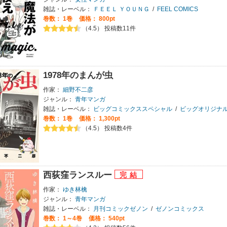
雑誌・レーベル：
ＦＥＥＬ ＹＯＵＮＧ
/
FEEL COMICS
巻数：
1巻
価格： 800pt
（4.5） 投稿数11件
1978年のまんが虫
作家：
細野不二彦
ジャンル：
青年マンガ
雑誌・レーベル：
ビッグコミックススペシャル
/
ビッグオリジナ
巻数：
1巻
価格： 1,300pt
（4.5） 投稿数4件
西荻窪ランスルー
作家：
ゆき林檎
ジャンル：
青年マンガ
雑誌・レーベル：
月刊コミックゼノン
/
ゼノンコミックス
巻数：
1～4巻
価格： 540pt