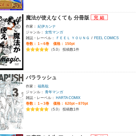
魔法が使えなくても 分冊版
作家：
紀伊カンナ
ジャンル：
女性マンガ
雑誌・レーベル：
ＦＥＥＬ ＹＯＵＮＧ
/
FEEL COMICS
巻数：
1～6巻
価格： 150pt
（5.0） 投稿数1件
バララッシュ
作家：
福島聡
ジャンル：
青年マンガ
雑誌・レーベル：
HARTA COMIX
巻数：
1～3巻
価格： 620pt～870pt
（5.0） 投稿数1件