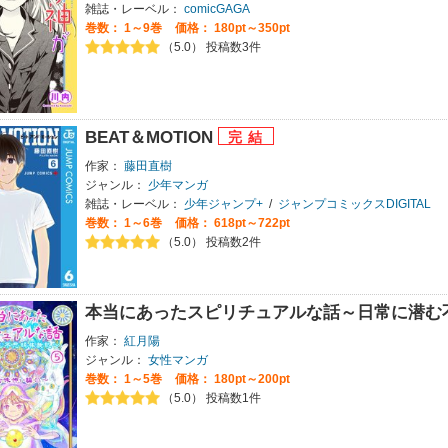
雑誌・レーベル：
comicGAGA
巻数：
1～9巻
価格： 180pt～350pt
（5.0） 投稿数3件
BEAT＆MOTION
作家：
藤田直樹
ジャンル：
少年マンガ
雑誌・レーベル：
少年ジャンプ+
/
ジャンプコミックスDIGITAL
巻数：
1～6巻
価格： 618pt～722pt
（5.0） 投稿数2件
本当にあったスピリチュアルな話～日常に潜む
作家：
紅月陽
ジャンル：
女性マンガ
巻数：
1～5巻
価格： 180pt～200pt
（5.0） 投稿数1件