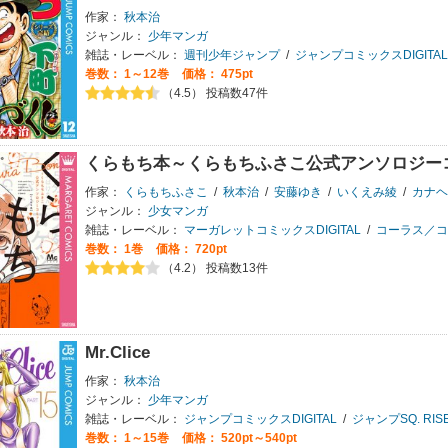
作家：
秋本治
ジャンル：
少年マンガ
雑誌・レーベル：
週刊少年ジャンプ
/
ジャンプコミックスDIGITAL
巻数：
1～12巻
価格： 475pt
（4.5） 投稿数47件
くらもち本～くらもちふさこ公式アンソロジー
作家：
くらもちふさこ
/
秋本治
/
安藤ゆき
/
いくえみ綾
/
カナヘ
ジャンル：
少女マンガ
雑誌・レーベル：
マーガレットコミックスDIGITAL
/
コーラス／コ
巻数：
1巻
価格： 720pt
（4.2） 投稿数13件
Mr.Clice
作家：
秋本治
ジャンル：
少年マンガ
雑誌・レーベル：
ジャンプコミックスDIGITAL
/
ジャンプSQ. RIS
巻数：
1～15巻
価格： 520pt～540pt