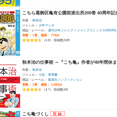
こちら葛飾区亀有公園前派出所200巻 40周年
作家：
秋本治
ジャンル：
少年マンガ
雑誌・レーベル：
週刊少年ジャンプ
/
ジャンプコミックスDIGITAL
巻数：
1巻
価格： 778pt
（4.9） 投稿数24件
秋本治の仕事術 ～『こち亀』作者が40年間休
作家：
秋本治
ジャンル：
小説・実用書
雑誌・レーベル：
集英社ノンフィクション
巻数：
1巻
価格： 1,080pt
（4.7） 投稿数3件
こち亀づくし