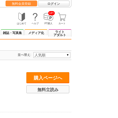
無料会員登録
ログイン
UP!
はじめて
ヘルプ
PT購入
カート
ライト
雑誌・写真集
メディア化
アダルト
並べ替え:
購入ページへ
無料立読み