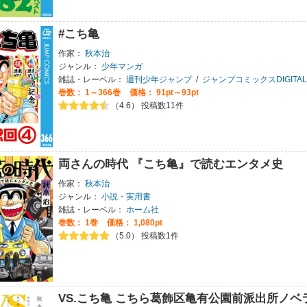
#こち亀
作家：
秋本治
ジャンル：
少年マンガ
雑誌・レーベル：
週刊少年ジャンプ
/
ジャンプコミックスDIGITAL
巻数：
1～366巻
価格： 91pt～93pt
（4.6） 投稿数11件
両さんの時代 『こち亀』で読むエンタメ史
作家：
秋本治
ジャンル：
小説・実用書
雑誌・レーベル：
ホーム社
巻数：
1巻
価格： 1,080pt
（5.0） 投稿数1件
VS.こち亀 こちら葛飾区亀有公園前派出所ノ