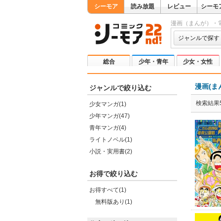
シーモア
読み放題
レビュー
シーモ
漫画（まんが）・
ジャンルで探す
総合
少年・青年
少女・女性
漫画(ま
ジャンルで絞り込む
検索結果5
少女マンガ(1)
少年マンガ(47)
青年マンガ(4)
ライトノベル(1)
小説・実用書(2)
お得で絞り込む
お得すべて(1)
無料版あり(1)