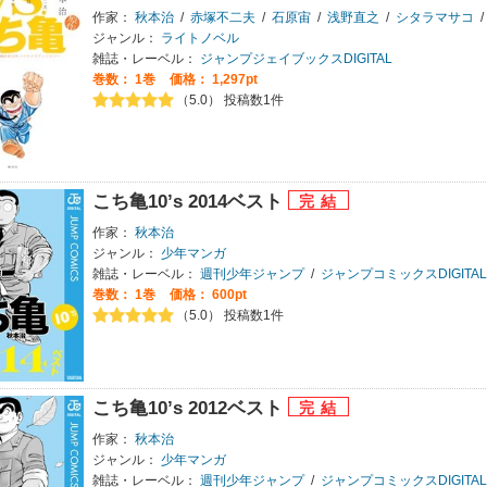
作家：
秋本治
/
赤塚不二夫
/
石原宙
/
浅野直之
/
シタラマサコ
/
ジャンル：
ライトノベル
雑誌・レーベル：
ジャンプジェイブックスDIGITAL
巻数：
1巻
価格： 1,297pt
（5.0） 投稿数1件
こち亀10’s 2014ベスト
作家：
秋本治
ジャンル：
少年マンガ
雑誌・レーベル：
週刊少年ジャンプ
/
ジャンプコミックスDIGITAL
巻数：
1巻
価格： 600pt
（5.0） 投稿数1件
こち亀10’s 2012ベスト
作家：
秋本治
ジャンル：
少年マンガ
雑誌・レーベル：
週刊少年ジャンプ
/
ジャンプコミックスDIGITAL