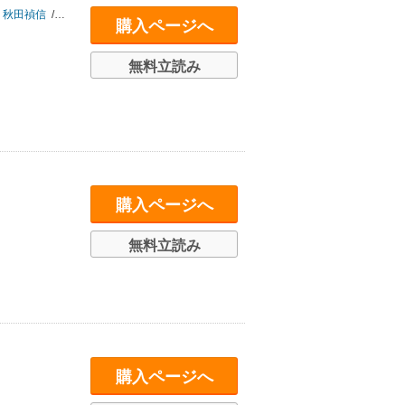
秋田禎信
/
草河遊也
/
朝井リョウ
/
近藤憲一
/
岡田邦彦
/
杉本功
/
原田幸子
/
購入ページへ
無料立読み
購入ページへ
無料立読み
購入ページへ