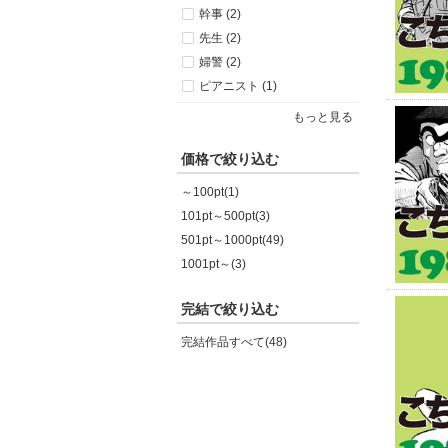
幹事 (2)
先生 (2)
婦警 (2)
ピアニスト (1)
もっと見る
価格で絞り込む
～100pt(1)
101pt～500pt(3)
501pt～1000pt(49)
1001pt～(3)
完結で絞り込む
完結作品すべて(48)