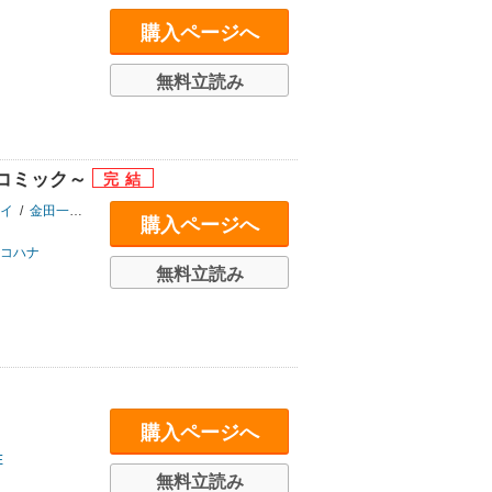
購入ページへ
無料立読み
コミック～
イ
/
金田一蓮十郎
/
河原和音
/
久保帯人
/
雲田はるこ
/
椎名軽穂
/
タアモ
/
柘
購入ページへ
コハナ
無料立読み
購入ページへ
E
無料立読み