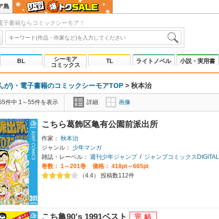
ア島
電子書籍ならコミックシーモア！
シーモア
BL
TL
ライトノベル
小説・実用書
コミックス
んが)・電子書籍のコミックシーモアTOP
>
秋本治
5件中 1～55件を表示
詳細
画像
こちら葛飾区亀有公園前派出所
作家：
秋本治
ジャンル：
少年マンガ
雑誌・レーベル：
週刊少年ジャンプ
/
ジャンプコミックスDIGITAL
巻数：
1～201巻
価格： 418pt～665pt
（4.4） 投稿数112件
こち亀90’s 1991ベスト