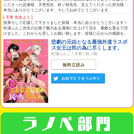
くださった読者様、天壱先生、鈴ノ助先生、支えてくださった担当様、
本当にありがとうございます。そしておめでとうございます。
[ 天壱 先生より ]
投票そして応援して下さりました皆様、本当にありがとうございます！
松浦ぶんこ先生のお陰で魅力ある漫画に仕上げて頂き、素敵な賞まで頂
けました。これからも宜しくお願い致します。皆様に心からの感謝を。
悲劇の元凶となる最強外道ラスボ
ス女王は民の為に尽くします。
松浦ぶんこ
/
天壱
/
鈴ノ助
無料立読み
おめでとうをつぶやく