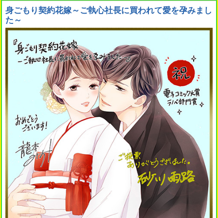
身ごもり契約花嫁～ご執心社長に買われて愛を孕みまし
た～