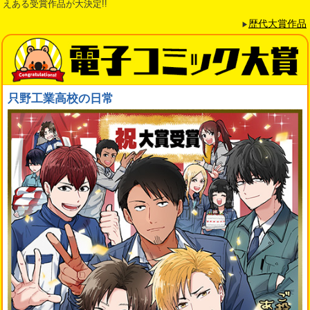
えある受賞作品が大決定!!
歴代大賞作品
▶
只野工業高校の日常