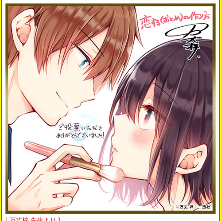
[ 万丈梓 先生より ]