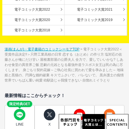
電子コミック大賞2022
電子コミック大賞2021
電子コミック大賞2020
電子コミック大賞2019
電子コミック大賞2018
漫画(まんが)・電子書籍のコミックシーモアTOP
電子コミック大賞2022＜
受賞作品決定!!＞只野工業高校の日常 恋する（おとめ）の作り方 塩対応の佐
藤さんが俺にだけ甘い 屋根裏部屋の公爵夫人 全力で、愛していいかな? しあ
わせ食堂の異世界ご飯 悲劇の元凶となる最強外道ラスボス女王は民の為に尽
くします。 身ごもり契約花嫁～ご執心社長に買われて愛を孕みました～ 地味
姫と黒猫の、円満な婚約破棄 キスでふさいで、バレないで。 黒弁護士の痴情
世界でいちばん重い純愛 幼馴染じゃ我慢できない 自惚れミイラとり
最新情報はここからチェック！
限定特典GET
シーモア
メルマガ
LINE
X
ちゃんねる
登録