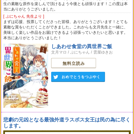
生の素敵な原作を楽しんで頂けるよう今後とも頑張ります！この度は本
当にありがとうございました。
[ ぷにちゃん 先生より ]
まずは応援、投票してくださった皆様、ありがとうございます！とても
素敵な賞をいただくことができました。これからも文月先生と一緒に、
美味しく楽しい作品をお届けできるよう頑張っていきたいと思います。
本当にありがとうございました！
しあわせ食堂の異世界ご飯
文月マロ
/
ぷにちゃん
/
雲屋ゆきお
無料立読み
おめでとうをつぶやく
悲劇の元凶となる最強外道ラスボス女王は民の為に尽く
します。