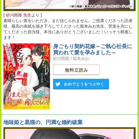
[ 砂川雨路 先生より ]
素晴らしい賞をいただき、まだ信じられません。ご投票くださった読者
様、最高の表紙を描き下ろしてくださった龍本みお先生、苦楽を共にし
てくださった担当様、本当にありがとうございました！いっそう精進し
ます！
身ごもり契約花嫁～ご執心社長に
買われて愛を孕みました～
砂川雨路
/
龍本みお
無料立読み
おめでとうをつぶやく
地味姫と黒猫の、円満な婚約破棄