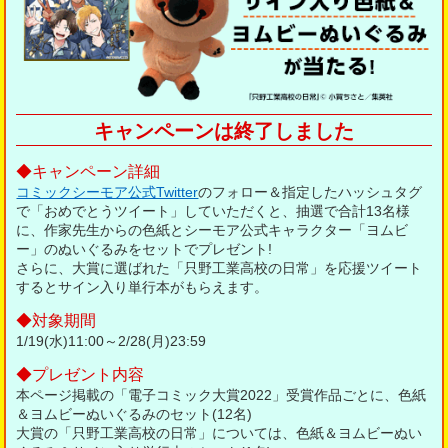
キャンペーンは終了しました
キャンペーン詳細
コミックシーモア公式Twitter
のフォロー＆指定したハッシュタグ
で「おめでとうツイート」していただくと、抽選で合計13名様
に、作家先生からの色紙とシーモア公式キャラクター「ヨムビ
ー」のぬいぐるみをセットでプレゼント!
さらに、大賞に選ばれた「只野工業高校の日常」を応援ツイート
するとサイン入り単行本がもらえます。
対象期間
1/19(水)11:00～2/28(月)23:59
プレゼント内容
本ページ掲載の「電子コミック大賞2022」受賞作品ごとに、色紙
＆ヨムビーぬいぐるみのセット(12名)
大賞の「只野工業高校の日常」については、色紙＆ヨムビーぬい