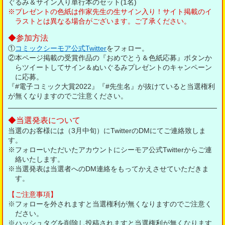
ぐるみ＆サイン入り単行本のセット(1名)
※プレゼントの色紙は作家先生の生サイン入り！サイト掲載のイ
ラストとは異なる場合がございます。ご了承ください。
参加方法
①
コミックシーモア公式Twitter
をフォロー。
②本ページ掲載の受賞作品の『おめでとう＆色紙応募』ボタンか
らツイートしてサイン＆ぬいぐるみプレゼントのキャンペーン
に応募。
『#電子コミック大賞2022』『#先生名』が抜けていると当選権利
が無くなりますのでご注意ください。
当選発表について
当選のお客様には（3月中旬）にTwitterのDMにてご連絡致しま
す。
※フォローいただいたアカウントにシーモア公式Twitterからご連
絡いたします。
※当選発表は当選者へのDM連絡をもってかえさせていただきま
す。
【ご注意事項】
※フォローを外されますと当選権利が無くなりますのでご注意く
ださい。
※ハッシュタグを削除し投稿されますと当選権利が無くなります