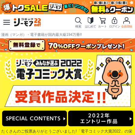
検索
はじめて
カート
ログイン
会員登録
漫画（マンガ）・電子書籍が国内最大級194万冊!!
たくさんのご投票ありがとうございました!
「電子コミック大賞2022」の栄