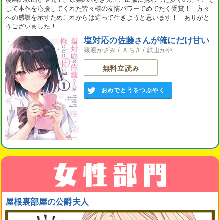
して本作を応援してくれた皆々様の友情パワーでめでたく受賞！ 方々
への感謝を示すためこれからは這って生きようと思います！ ありがと
うございました！
塩対応の佐藤さんが俺にだけ甘い
猿渡かざみ
/
Ａちき
/
鉄山かや
無料立読み
おめでとうをつぶやく
屋根裏部屋の公爵夫人