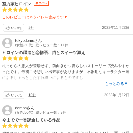
努力家ヒロイン
ネタバレ
このレビューはネタバレを含みます▼
2件
2022年11月23日
いいね
tokyodome
さん
(女性/30代)
総レビュー数：11件
ヒロインの躍進と恋物語、猫とスイーツ添え
根っからの悪人が登場せず、前向きかつ愛らしいストーリーで読みやすか
ったです。最初こそ悲しい出来事がありますが、不器用なキャラクター達
によるちょっとしたすれ違いによるものですし。
もっとみる▼
とんでもなく才能があり、賢く努力家で可愛らしいヒロインが、性格まで
10件
2023年1月12日
良くて本当に嫌味がない。
いいね
ヒーローもハイスペイケメン設定ですが、平民育ちだからこその苦労と良
さがあって、また恋に一途な上にスイーツ男子という可愛いところもあっ
dampa
さん
(女性/50代)
総レビュー数：9件
て応援したくなります。
今までで一番課金している作品
魔法が鍵になるストーリーで、ダイナミックな魔法がいくつか出てきま
す。理論立てて語られているシーンも多く、チート感と現実性のバランス