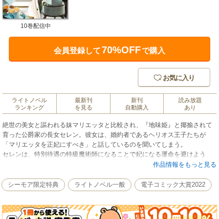
10巻配信中
70%OFF
会員登録して
で購入
お気に入り
ライトノベル
最新刊
新刊
読み放題
ランキング
を見る
自動購入
あり
絶世の美女と謳われる妹マリエッタと比較され、『地味姫』と揶揄されて
育った公爵家の長女セレン。彼女は、婚約者であるヘリオス王子たちが
「マリエッタを正妃にすべき」と話しているのを聞いてしまう。
セレンは、特別待遇の特級魔術師になることで妃になる運命を避けよう
と、『氷の魔術師団長』ヴィオルから借り受けた使い魔の黒猫と一緒に、
作品情報をもっと見る
円満な婚約解消を目指すことに。
シーモア限定特典
ライトノベル一般
電子コミック大賞2022