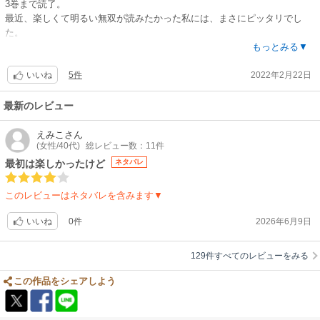
3巻まで読了。
れた！！
最近、楽しくて明るい無双が読みたかった私には、まさにピッタリでし
た。
もっとみる▼
素直で努力家のご令嬢、コミュ障だけど率直な天才魔術師、可愛くて頼も
5件
2022年2月22日
しい黒猫さん。
いいね
もう最高しかない。
最新のレビュー
周りの人達も魅力的で良い人が殆ど。でも何と言っても口のきける賢くて
可愛い黒猫さんなんて、ホント垂涎モノだわ。
えみこ
さん
(女性/40代)
総レビュー数：11件
内容的には、やや繰り返しが気になる部分があったり、ん？何かの伏線？
最初は楽しかったけど
ネタバレ
でも回収されてなかったよね？とか、あんなアッサリ告白するんだ？てか
出来るんだ？な違和感とか、まぁ少々、なくはないンですが、とても楽し
このレビューはネタバレを含みます▼
めました。
続巻が出たら、もちろん読みます。
0件
2026年6月9日
いいね
129件すべてのレビューをみる
この作品をシェアしよう