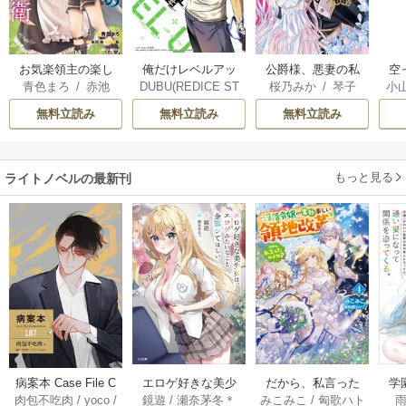
俺だけレベルアッ
お気楽領主の楽し
公爵様、悪妻の私
空
DUBU(REDICE ST
青色まろ
/
赤池
桜乃みか
/
琴子
小
プな件
い領地防衛
はもう放っておい
UDIO)
/
Chugong
/
宗
/
転
てください
が
無料立読み
無料立読み
無料立読み
h-goon
陛
もっと見る
ライトノベルの最新刊
だから、私言った
病案本 Case File C
エロゲ好きな美少
学
みこみこ
/
匈歌ハト
肉包不吃肉
/
yoco
/
鏡遊
/
瀬奈茅冬＊
わよね？ ～没落令
ompendium［分冊
女は、エロゲみた
輩