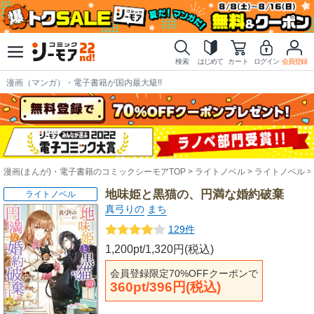
検索
はじめて
カート
ログイン
会員登録
漫画（マンガ）・電子書籍が国内最大級!!
漫画(まんが)・電子書籍のコミックシーモアTOP
ライトノベル
ライトノベル
地味姫と黒猫の、円満な婚約破棄
ライトノベル
真弓りの
まち
129件
1,200pt/1,320円(税込)
会員登録限定70%OFFクーポンで
360pt/396円(税込)