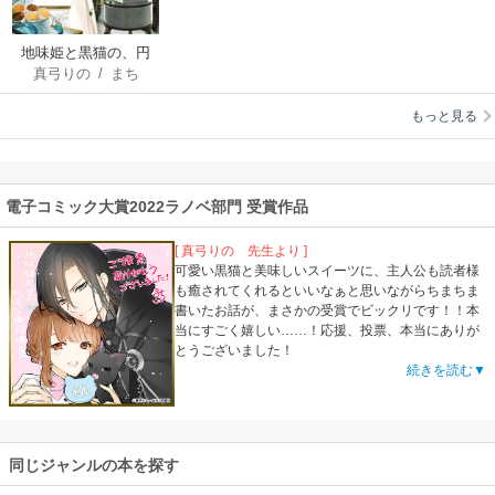
地味姫と黒猫の、円
真弓りの
/
まち
満な婚約破棄（ノベ
ル）
もっと見る
電子コミック大賞2022ラノベ部門 受賞作品
[ 真弓りの 先生より ]
可愛い黒猫と美味しいスイーツに、主人公も読者様
も癒されてくれるといいなぁと思いながらちまちま
書いたお話が、まさかの受賞でビックリです！！本
当にすごく嬉しい……！応援、投票、本当にありが
とうございました！
続きを読む▼
同じジャンルの本を探す