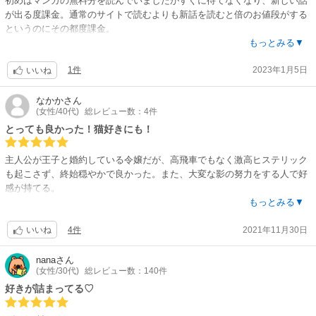
初めはマンガの無料分を読んでいましたがすぐに待てなくなり、新しい話
がとても良いので、物語に入り込みやすかったです。
が出る度課金。通常のサイトで読むよりも新話を読むと倍のお値段がする
というのにその都度課金。
後半はフィクションならではで、ちょっと上手く行きすぎでは？と思う向
もっとみる▼
きもありましたが、そこはヒーローもヒロインも天才だということで。
それでも待てなくて小説の無料分を読むようになりましたが、もう既に短
1件
2023年1月5日
い1話で我慢する事が出来なくなり、課金。
いいね
メインストーリーに華を添える、猫ちゃんの可愛い描写と、多種多様なス
イーツの美味しそうな描写がたまりません。
でも4巻の話はまだ無料では読めない…。本来紙派な私ですが3~4巻は電子
なかか
さん
(女性/40代)
総レビュー数：4件
でしか出ておらず泣く泣く購入。
とっても良かった！猫好きにも！
もうどーにでもなれー!と既読なのに小説を1巻から購入。
主人公が王子と婚約している令嬢だが、高飛車でもなく激高ヒステリック
結果、作者さんに最も支払っている形の私です。
も起こさず、終始穏やかで良かった。また、大変な影の努力をする人で好
それでも悔いはありません。いまだにマンガの連載に課金し続け、紙が出
感が持てる。
ると即購入。
それぞれの人物の視点で語られていくため、それぞれの想いや背景が分か
もっとみる▼
りやすい。
それくらい大事な作品です。?
4件
2021年11月30日
個人的にはヴィオル視点がツボ。ニヤニヤしながら読んでしまうので、外
いいね
では読めないと思う。。
妹本人は一体どんな性格なのか、、と気になっていたが、終盤にわかるよ
nana
さん
(女性/30代)
総レビュー数：140件
うになっていて良かった。
ライトノベルにありがちな稚拙な文章ではなく、とても読みやすいし、語
好きが詰まってる♡
彙も豊富で世界に入り込みやすい。
たぶん、作者さんも猫好きなんだろうなぁと思える猫の描写にかなり癒さ