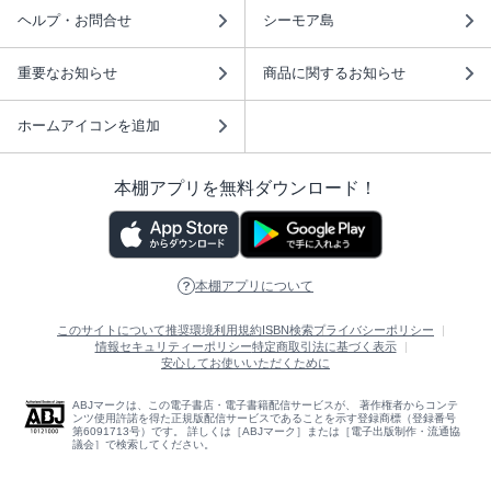
ヘルプ・お問合せ
シーモア島
重要なお知らせ
商品に関するお知らせ
ホームアイコンを追加
本棚アプリを無料ダウンロード！
本棚アプリについて
このサイトについて
推奨環境
利用規約
ISBN検索
プライバシーポリシー
情報セキュリティーポリシー
特定商取引法に基づく表示
安心してお使いいただくために
ABJマークは、この電子書店・電子書籍配信サービスが、 著作権者からコンテ
ンツ使用許諾を得た正規版配信サービスであることを示す登録商標（登録番号
第6091713号）です。 詳しくは［ABJマーク］または［電子出版制作・流通協
議会］で検索してください。
(C)NTTソルマーレ