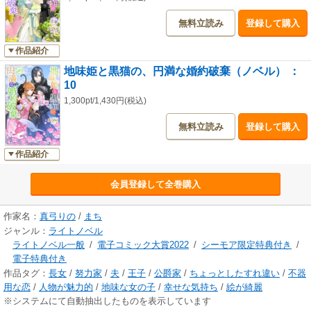
無料立読み
登録して購入
作品紹介
地味姫と黒猫の、円満な婚約破棄（ノベル） ：
10
1,300pt/1,430円(税込)
無料立読み
登録して購入
作品紹介
会員登録して全巻購入
作家名：
真弓りの
/
まち
ジャンル：
ライトノベル
ライトノベル一般
/
電子コミック大賞2022
/
シーモア限定特典付き
/
電子特典付き
作品タグ：
長女
/
努力家
/
夫
/
王子
/
公爵家
/
ちょっとしたすれ違い
/
不器
用な恋
/
人物が魅力的
/
地味な女の子
/
幸せな気持ち
/
絵が綺麗
※システムにて自動抽出したものを表示しています