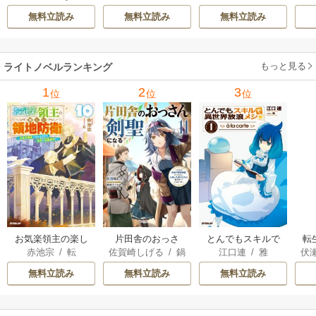
リ
呉聖華
嬢の案外楽しい領
版］ 187巻
いなこと全部シて
っ
無料立読み
無料立読み
無料立読み
地改革～ 4巻
ほしい【電子ＳＳ
な
特典付き】 2巻
もっと見る
ライトノベルランキング
1
2
3
位
位
位
お気楽領主の楽し
片田舎のおっさ
とんでもスキルで
転
赤池宗
/
転
佐賀崎しげる
/
鍋
江口連
/
雅
伏
い領地防衛
ん、剣聖になる
異世界放浪メシ
島テツヒロ
～ただの田舎の剣
無料立読み
無料立読み
無料立読み
術師範だったの
に、大成した弟子
たちが俺を放って