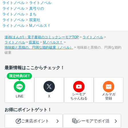
ライトノベル
>
ライトノベル
ライトノベル
>
真弓りの
ライトノベル
>
まち
ライトノベル
>
双葉社
ライトノベル
>
Mノベルスｆ
漫画(まんが)・電子書籍のコミックシーモアTOP
ライトノベル
ライトノベル
双葉社
Mノベルスｆ
地味姫と黒猫の、円満な婚約破棄（ノベル）
地味姫と黒猫の、円満な婚約
破棄
最新情報はここからチェック！
限定特典GET
シーモア
メルマガ
LINE
X
ちゃんねる
登録
お得にポイントゲット！
ご来店ポイント
シーモアでポイ活