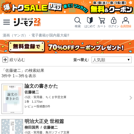
検索
はじめて
カート
ログイン
会員登録
漫画（マンガ）・電子書籍が国内最大級!!
絞り込む
並べ替え:
「佐藤健二」の検索結果
3件中 1～3件を表示
論文の書きかた
佐藤健二
小説・実用書、ちくま学芸文庫
1巻
1,170pt
レビュー投稿数0件
明治大正史 世相篇
柳田国男
/
佐藤健二
小説・実用書、角川ソフィア文庫