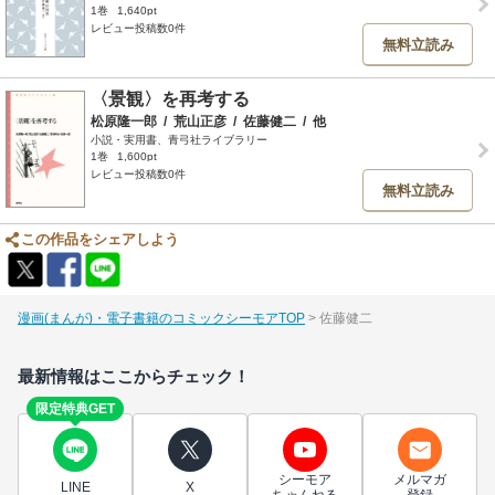
1巻
1,640pt
レビュー投稿数0件
無料立読み
〈景観〉を再考する
松原隆一郎
/
荒山正彦
/
佐藤健二
/
他
小説・実用書、青弓社ライブラリー
1巻
1,600pt
レビュー投稿数0件
無料立読み
この作品をシェアしよう
漫画(まんが)・電子書籍のコミックシーモアTOP
佐藤健二
最新情報はここからチェック！
限定特典GET
シーモア
メルマガ
LINE
X