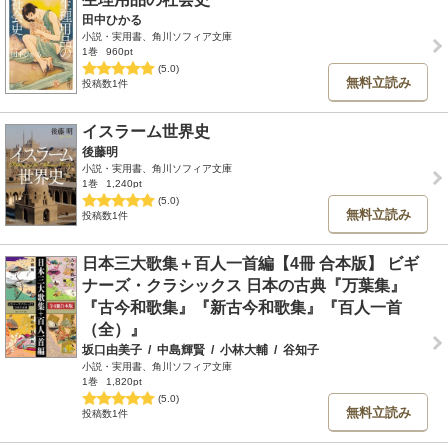
田中ひかる
小説・実用書、角川ソフィア文庫
1巻
960pt
(5.0)
無料立読み
投稿数1件
イスラーム世界史
後藤明
小説・実用書、角川ソフィア文庫
1巻
1,240pt
(5.0)
無料立読み
投稿数1件
日本三大歌集＋百人一首編【4冊 合本版】 ビギ
ナーズ・クラシックス 日本の古典『万葉集』
『古今和歌集』『新古今和歌集』『百人一首
（全）』
坂口由美子
/
中島輝賢
/
小林大輔
/
谷知子
小説・実用書、角川ソフィア文庫
1巻
1,820pt
(5.0)
無料立読み
投稿数1件