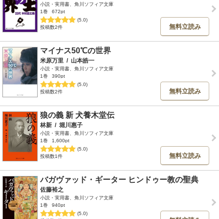
小説・実用書、角川ソフィア文庫
1巻
672pt
(5.0)
無料立読み
投稿数2件
マイナス50℃の世界
米原万里
/
山本皓一
小説・実用書、角川ソフィア文庫
1巻
390pt
(5.0)
無料立読み
投稿数2件
狼の義 新 犬養木堂伝
林新
/
堀川惠子
小説・実用書、角川ソフィア文庫
1巻
1,600pt
(5.0)
無料立読み
投稿数1件
バガヴァッド・ギーター ヒンドゥー教の聖典
佐藤裕之
小説・実用書、角川ソフィア文庫
1巻
940pt
(5.0)