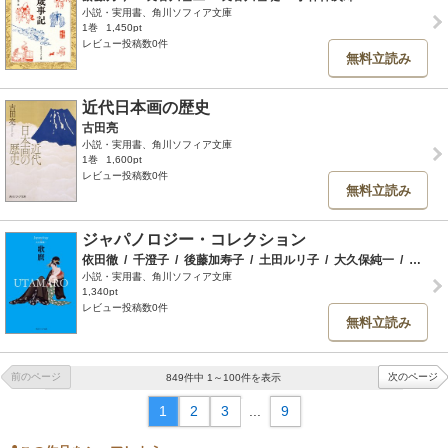
小説・実用書、角川ソフィア文庫
1巻
1,450pt
レビュー投稿数0件
無料立読み
近代日本画の歴史
古田亮
小説・実用書、角川ソフィア文庫
1巻
1,600pt
レビュー投稿数0件
無料立読み
ジャパノロジー・コレクション
依田徹
/
千澄子
/
後藤加寿子
/
土田ルリ子
/
大久保純一
/
小松和彦
小説・実用書、角川ソフィア文庫
1,340pt
レビュー投稿数0件
無料立読み
前のページ
次のページ
849件中 1～100件を表示
1
2
3
...
9