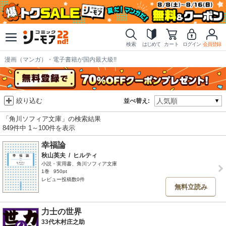
検索
はじめて
カート
ログイン
会員登録
漫画（マンガ）・電子書籍が国内最大級!!
絞り込む
並べ替え:
「角川ソフィア文庫」の検索結果
849件中 1～100件を表示
幸福論
秋山英夫
/
ヒルティ
小説・実用書、角川ソフィア文庫
1巻
950pt
レビュー投稿数0件
無料立読み
力士の世界
33代木村庄之助