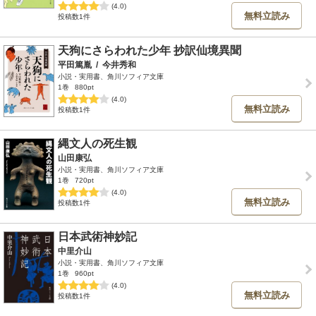
(4.0)
無料立読み
投稿数1件
天狗にさらわれた少年 抄訳仙境異聞
平田篤胤
/
今井秀和
小説・実用書、角川ソフィア文庫
1巻
880pt
(4.0)
無料立読み
投稿数1件
縄文人の死生観
山田康弘
小説・実用書、角川ソフィア文庫
1巻
720pt
(4.0)
無料立読み
投稿数1件
日本武術神妙記
中里介山
小説・実用書、角川ソフィア文庫
1巻
960pt
(4.0)
無料立読み
投稿数1件