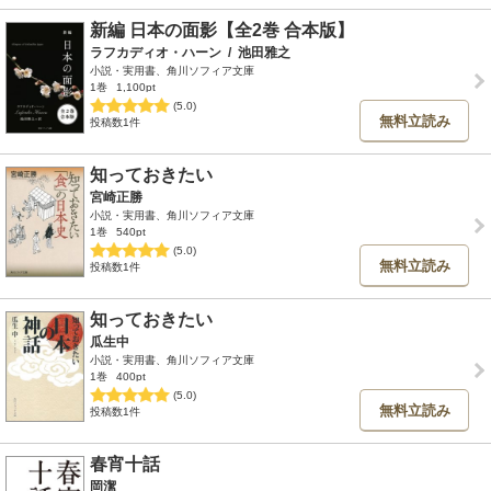
新編 日本の面影【全2巻 合本版】
ラフカディオ・ハーン
/
池田雅之
小説・実用書、角川ソフィア文庫
1巻
1,100pt
(5.0)
無料立読み
投稿数1件
知っておきたい
宮崎正勝
小説・実用書、角川ソフィア文庫
1巻
540pt
(5.0)
無料立読み
投稿数1件
知っておきたい
瓜生中
小説・実用書、角川ソフィア文庫
1巻
400pt
(5.0)
無料立読み
投稿数1件
春宵十話
岡潔