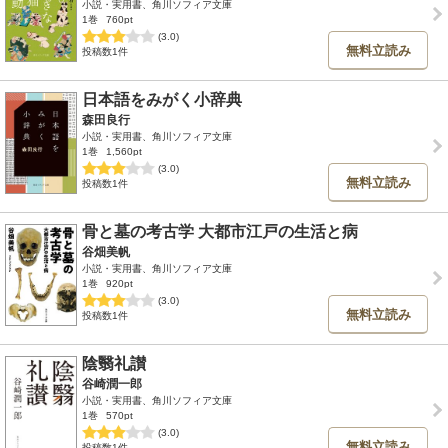
小説・実用書、角川ソフィア文庫
1巻
760pt
(3.0)
無料立読み
投稿数1件
日本語をみがく小辞典
森田良行
小説・実用書、角川ソフィア文庫
1巻
1,560pt
(3.0)
無料立読み
投稿数1件
骨と墓の考古学 大都市江戸の生活と病
谷畑美帆
小説・実用書、角川ソフィア文庫
1巻
920pt
(3.0)
無料立読み
投稿数1件
陰翳礼讃
谷崎潤一郎
小説・実用書、角川ソフィア文庫
1巻
570pt
(3.0)
無料立読み
投稿数1件