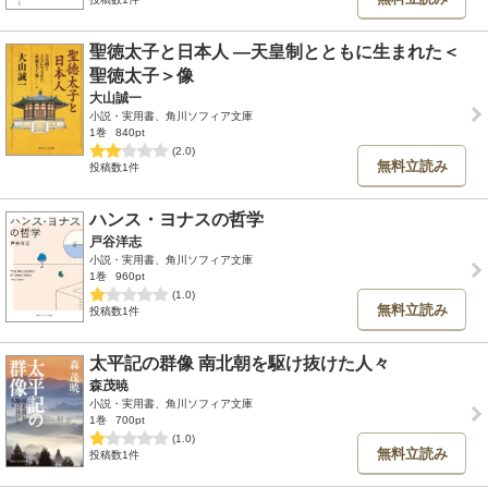
聖徳太子と日本人 ―天皇制とともに生まれた＜
聖徳太子＞像
大山誠一
小説・実用書、角川ソフィア文庫
1巻
840pt
(2.0)
無料立読み
投稿数1件
ハンス・ヨナスの哲学
戸谷洋志
小説・実用書、角川ソフィア文庫
1巻
960pt
(1.0)
無料立読み
投稿数1件
太平記の群像 南北朝を駆け抜けた人々
森茂暁
小説・実用書、角川ソフィア文庫
1巻
700pt
(1.0)
無料立読み
投稿数1件