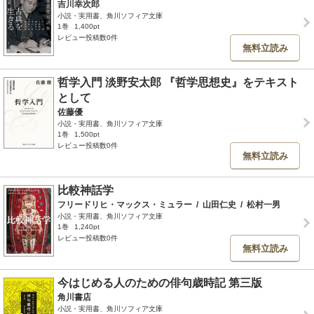
吉川幸次郎
小説・実用書、角川ソフィア文庫
1巻
1,400pt
レビュー投稿数0件
無料立読み
哲学入門 淡野安太郎 『哲学思想史』をテキスト
として
佐藤優
小説・実用書、角川ソフィア文庫
1巻
1,500pt
レビュー投稿数0件
無料立読み
比較神話学
フリードリヒ・マックス・ミュラー
/
山田仁史
/
松村一男
小説・実用書、角川ソフィア文庫
1巻
1,240pt
レビュー投稿数0件
無料立読み
今はじめる人のための俳句歳時記 第三版
角川書店
小説・実用書、角川ソフィア文庫