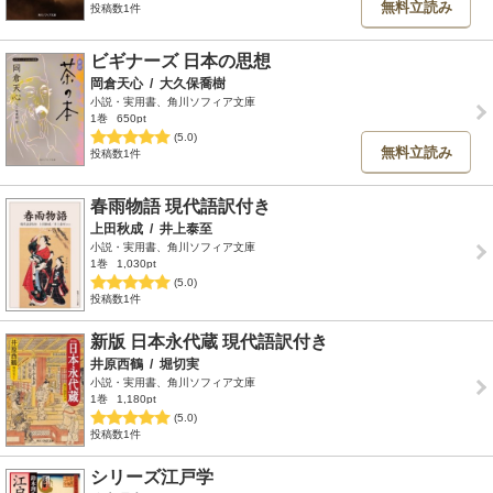
無料立読み
投稿数1件
ビギナーズ 日本の思想
岡倉天心
/
大久保喬樹
小説・実用書、角川ソフィア文庫
1巻
650pt
(5.0)
無料立読み
投稿数1件
春雨物語 現代語訳付き
上田秋成
/
井上泰至
小説・実用書、角川ソフィア文庫
1巻
1,030pt
(5.0)
投稿数1件
新版 日本永代蔵 現代語訳付き
井原西鶴
/
堀切実
小説・実用書、角川ソフィア文庫
1巻
1,180pt
(5.0)
投稿数1件
シリーズ江戸学