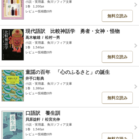
小説・実用書、角川ソフィア文庫
1巻
1,200pt
レビュー投稿数0件
無料立読み
現代語訳 比較神話学 勇者・女神・怪物
高木敏雄
/
松村一男
小説・実用書、角川ソフィア文庫
1巻
1,540pt
レビュー投稿数0件
無料立読み
童謡の百年 「心のふるさと」の誕生
井手口彰典
小説・実用書、角川ソフィア文庫
1巻
1,380pt
レビュー投稿数0件
無料立読み
口語訳 養生訓
貝原益軒
/
松宮光伸
小説・実用書、角川ソフィア文庫
1巻
1,540pt
レビュー投稿数0件
無料立読み