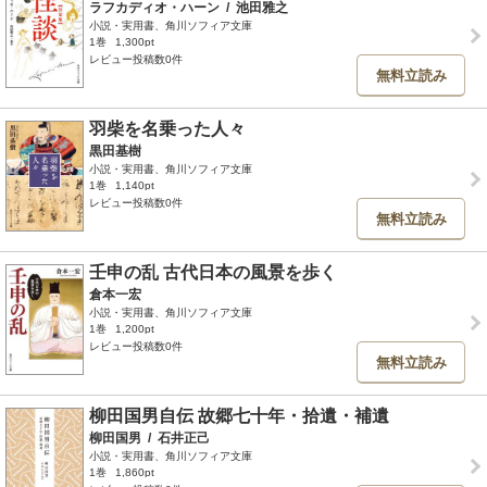
ラフカディオ・ハーン
/
池田雅之
小説・実用書、角川ソフィア文庫
1巻
1,300pt
レビュー投稿数0件
無料立読み
羽柴を名乗った人々
黒田基樹
小説・実用書、角川ソフィア文庫
1巻
1,140pt
レビュー投稿数0件
無料立読み
壬申の乱 古代日本の風景を歩く
倉本一宏
小説・実用書、角川ソフィア文庫
1巻
1,200pt
レビュー投稿数0件
無料立読み
柳田国男自伝 故郷七十年・拾遺・補遺
柳田国男
/
石井正己
小説・実用書、角川ソフィア文庫
1巻
1,860pt