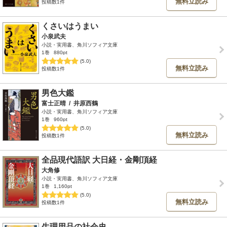
無料立読み
投稿数1件
くさいはうまい
小泉武夫
小説・実用書、角川ソフィア文庫
1巻
880pt
(5.0)
無料立読み
投稿数1件
男色大鑑
富士正晴
/
井原西鶴
小説・実用書、角川ソフィア文庫
1巻
960pt
(5.0)
無料立読み
投稿数1件
全品現代語訳 大日経・金剛頂経
大角修
小説・実用書、角川ソフィア文庫
1巻
1,160pt
(5.0)
無料立読み
投稿数1件
生理用品の社会史