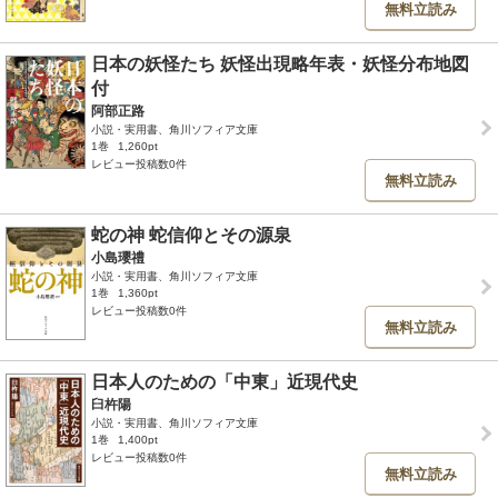
無料立読み
日本の妖怪たち 妖怪出現略年表・妖怪分布地図
付
阿部正路
小説・実用書、角川ソフィア文庫
1巻
1,260pt
レビュー投稿数0件
無料立読み
蛇の神 蛇信仰とその源泉
小島瓔禮
小説・実用書、角川ソフィア文庫
1巻
1,360pt
レビュー投稿数0件
無料立読み
日本人のための「中東」近現代史
臼杵陽
小説・実用書、角川ソフィア文庫
1巻
1,400pt
レビュー投稿数0件
無料立読み