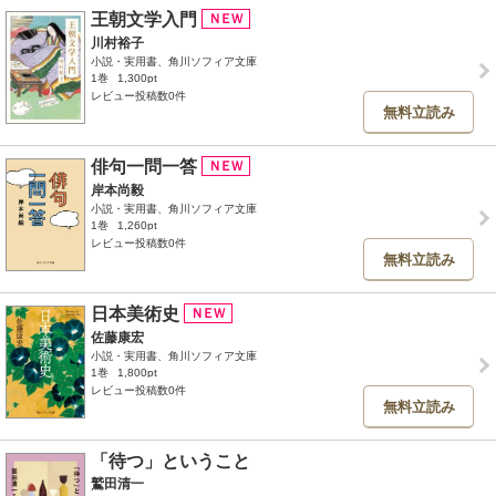
王朝文学入門
川村裕子
小説・実用書、角川ソフィア文庫
1巻
1,300pt
レビュー投稿数0件
無料立読み
俳句一問一答
岸本尚毅
小説・実用書、角川ソフィア文庫
1巻
1,260pt
レビュー投稿数0件
無料立読み
日本美術史
佐藤康宏
小説・実用書、角川ソフィア文庫
1巻
1,800pt
レビュー投稿数0件
無料立読み
「待つ」ということ
鷲田清一