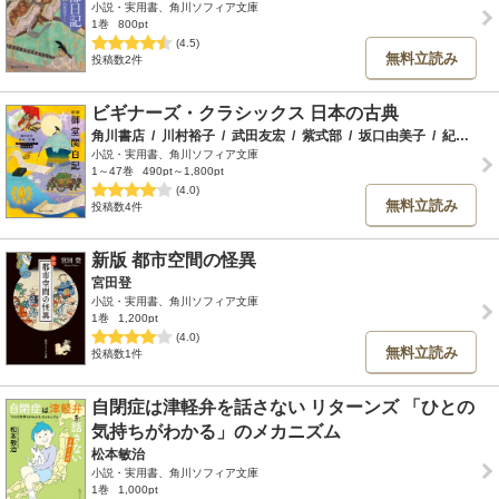
小説・実用書、角川ソフィア文庫
1巻
800pt
(4.5)
無料立読み
投稿数2件
ビギナーズ・クラシックス 日本の古典
角川書店
/
川村裕子
/
武田友宏
/
紫式部
/
坂口由美子
/
紀貫之
/
小説・実用書、角川ソフィア文庫
1～47巻
490pt～1,800pt
(4.0)
無料立読み
投稿数4件
新版 都市空間の怪異
宮田登
小説・実用書、角川ソフィア文庫
1巻
1,200pt
(4.0)
無料立読み
投稿数1件
自閉症は津軽弁を話さない リターンズ 「ひとの
気持ちがわかる」のメカニズム
松本敏治
小説・実用書、角川ソフィア文庫
1巻
1,000pt