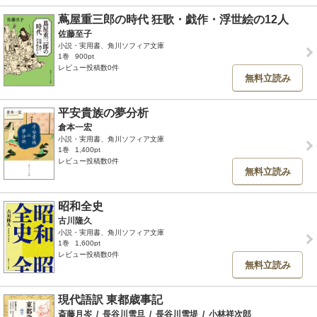
蔦屋重三郎の時代 狂歌・戯作・浮世絵の12人
佐藤至子
小説・実用書、角川ソフィア文庫
1巻
900pt
レビュー投稿数0件
無料立読み
平安貴族の夢分析
倉本一宏
小説・実用書、角川ソフィア文庫
1巻
1,400pt
レビュー投稿数0件
無料立読み
昭和全史
古川隆久
小説・実用書、角川ソフィア文庫
1巻
1,600pt
レビュー投稿数0件
無料立読み
現代語訳 東都歳事記
斎藤月岑
/
長谷川雪旦
/
長谷川雪堤
/
小林祥次郎