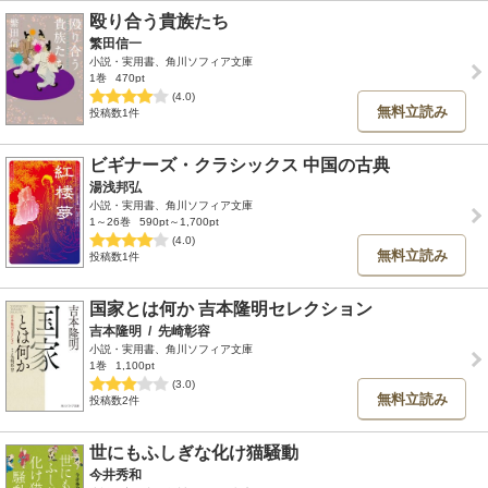
殴り合う貴族たち
繁田信一
小説・実用書、角川ソフィア文庫
1巻
470pt
(4.0)
無料立読み
投稿数1件
ビギナーズ・クラシックス 中国の古典
湯浅邦弘
小説・実用書、角川ソフィア文庫
1～26巻
590pt～1,700pt
(4.0)
無料立読み
投稿数1件
国家とは何か 吉本隆明セレクション
吉本隆明
/
先崎彰容
小説・実用書、角川ソフィア文庫
1巻
1,100pt
(3.0)
無料立読み
投稿数2件
世にもふしぎな化け猫騒動
今井秀和