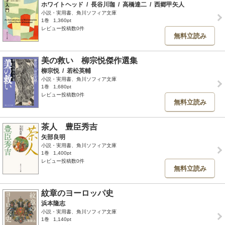
ホワイトヘッド
/
長谷川珈
/
高橋達二
/
西郷甲矢人
小説・実用書、角川ソフィア文庫
1巻
1,360pt
レビュー投稿数0件
無料立読み
美の救い 柳宗悦傑作選集
柳宗悦
/
若松英輔
小説・実用書、角川ソフィア文庫
1巻
1,680pt
レビュー投稿数0件
無料立読み
茶人 豊臣秀吉
矢部良明
小説・実用書、角川ソフィア文庫
1巻
1,400pt
レビュー投稿数0件
無料立読み
紋章のヨーロッパ史
浜本隆志
小説・実用書、角川ソフィア文庫
1巻
1,140pt