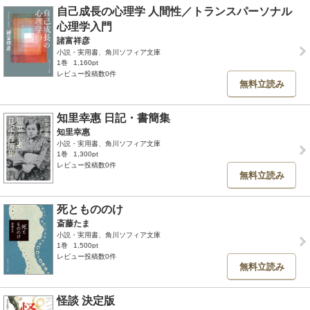
自己成長の心理学 人間性／トランスパーソナル
心理学入門
諸富祥彦
小説・実用書、角川ソフィア文庫
1巻
1,160pt
レビュー投稿数0件
無料立読み
知里幸惠 日記・書簡集
知里幸惠
小説・実用書、角川ソフィア文庫
1巻
1,300pt
レビュー投稿数0件
無料立読み
死ともののけ
斎藤たま
小説・実用書、角川ソフィア文庫
1巻
1,500pt
レビュー投稿数0件
無料立読み
怪談 決定版