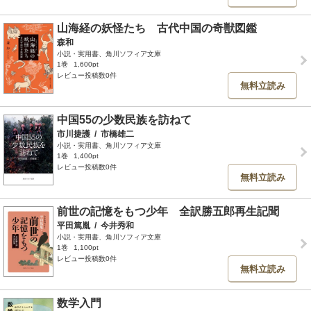
山海経の妖怪たち 古代中国の奇獣図鑑
森和
小説・実用書、角川ソフィア文庫
1巻
1,600pt
レビュー投稿数0件
無料立読み
中国55の少数民族を訪ねて
市川捷護
/
市橋雄二
小説・実用書、角川ソフィア文庫
1巻
1,400pt
レビュー投稿数0件
無料立読み
前世の記憶をもつ少年 全訳勝五郎再生記聞
平田篤胤
/
今井秀和
小説・実用書、角川ソフィア文庫
1巻
1,100pt
レビュー投稿数0件
無料立読み
数学入門