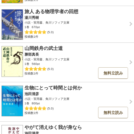
旅人 ある物理学者の回想
湯川秀樹
小説・実用書、角川ソフィア文庫
1巻
670pt
(5.0)
投稿数1件
山岡鉄舟の武士道
勝部真長
小説・実用書、角川ソフィア文庫
1巻
560pt
(5.0)
無料立読み
投稿数1件
生物にとって時間とは何か
池田清彦
小説・実用書、角川ソフィア文庫
1巻
800pt
(5.0)
無料立読み
投稿数1件
やがて消えゆく我が身なら
池田清彦