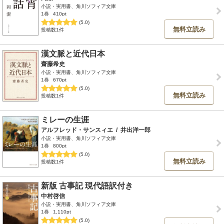
小説・実用書、角川ソフィア文庫
1巻
410pt
(5.0)
無料立読み
投稿数1件
漢文脈と近代日本
齋藤希史
小説・実用書、角川ソフィア文庫
1巻
670pt
(5.0)
無料立読み
投稿数1件
ミレーの生涯
アルフレッド・サンスィエ
/
井出洋一郎
小説・実用書、角川ソフィア文庫
1巻
800pt
(5.0)
無料立読み
投稿数1件
新版 古事記 現代語訳付き
中村啓信
小説・実用書、角川ソフィア文庫
1巻
1,110pt
(5.0)