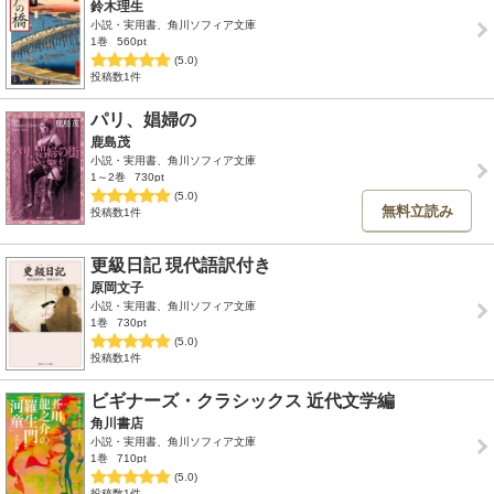
鈴木理生
小説・実用書、角川ソフィア文庫
1巻
560pt
(5.0)
投稿数1件
パリ、娼婦の
鹿島茂
小説・実用書、角川ソフィア文庫
1～2巻
730pt
(5.0)
無料立読み
投稿数1件
更級日記 現代語訳付き
原岡文子
小説・実用書、角川ソフィア文庫
1巻
730pt
(5.0)
投稿数1件
ビギナーズ・クラシックス 近代文学編
角川書店
小説・実用書、角川ソフィア文庫
1巻
710pt
(5.0)
投稿数1件