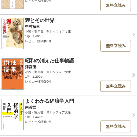
レビュー投稿数0件
無料立読み
狸とその世界
中村禎里
小説・実用書、角川ソフィア文庫
1巻
1,400pt
レビュー投稿数0件
無料立読み
昭和の消えた仕事物語
澤宮優
小説・実用書、角川ソフィア文庫
1巻
1,200pt
レビュー投稿数0件
無料立読み
よくわかる経済学入門
南英世
小説・実用書、角川ソフィア文庫
1巻
1,440pt
レビュー投稿数0件
無料立読み