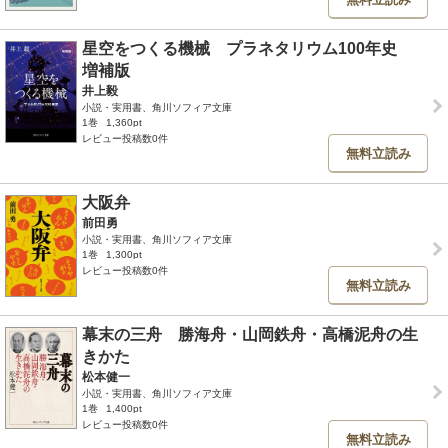
星空をつくる機械 プラネタリウム100年史
増補版
井上毅
小説・実用書、角川ソフィア文庫
1巻
1,360pt
レビュー投稿数0件
無料立読み
大阪弁
前田勇
小説・実用書、角川ソフィア文庫
1巻
1,300pt
レビュー投稿数0件
無料立読み
幕末の三舟 勝海舟・山岡鉄舟・高橋泥舟の生
きかた
松本健一
小説・実用書、角川ソフィア文庫
1巻
1,400pt
レビュー投稿数0件
無料立読み