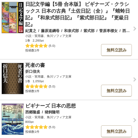
日記文学編【5冊 合本版】 ビギナーズ・クラシ
ックス 日本の古典『土佐日記（全）』『蜻蛉日
記』『和泉式部日記』『紫式部日記』『更級日
記』
紀貫之
/
藤原道綱母
/
和泉式部
/
紫式部
/
菅原孝標女
/
西山秀人
小説・実用書、角川ソフィア文庫
1巻
2,260pt
(5.0)
無料立読み
投稿数1件
死者の書
折口信夫
小説・実用書、角川ソフィア文庫
1巻
1,050pt
(5.0)
無料立読み
投稿数1件
ビギナーズ 日本の思想
西郷隆盛
/
猪飼隆明
小説・実用書、角川ソフィア文庫
800pt
(5.0)
無料立読み
投稿数1件