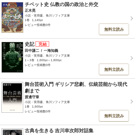
チベット史 仏教の国の政治と外交
正木晃
小説・実用書、角川ソフィア文庫
1巻
1,140pt
レビュー投稿数0件
無料立読み
史記
田中謙二
/
一海知義
小説・実用書、角川ソフィア文庫
1～3巻
1,600pt～1,800pt
レビュー投稿数0件
無料立読み
舞台芸術入門 ギリシア悲劇、伝統芸能から現代
劇まで
渡邊守章
小説・実用書、角川ソフィア文庫
1巻
1,600pt
レビュー投稿数0件
無料立読み
古典を生きる 吉川幸次郎対話集