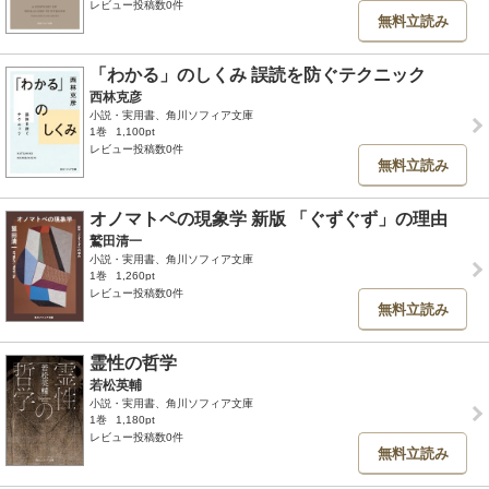
レビュー投稿数0件
無料立読み
「わかる」のしくみ 誤読を防ぐテクニック
西林克彦
小説・実用書、角川ソフィア文庫
1巻
1,100pt
レビュー投稿数0件
無料立読み
オノマトペの現象学 新版 「ぐずぐず」の理由
鷲田清一
小説・実用書、角川ソフィア文庫
1巻
1,260pt
レビュー投稿数0件
無料立読み
霊性の哲学
若松英輔
小説・実用書、角川ソフィア文庫
1巻
1,180pt
レビュー投稿数0件
無料立読み