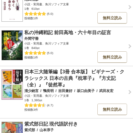
小説・実用書、角川ソフィア文庫
1巻
610pt
(5.0)
無料立読み
投稿数1件
私の沖縄戦記 前田高地・六十年目の証言
外間守善
小説・実用書、角川ソフィア文庫
1巻
840pt
(5.0)
無料立読み
投稿数1件
日本三大随筆編【3冊 合本版】 ビギナーズ・ク
ラシックス 日本の古典『枕草子』『方丈記
（全）』『徒然草』
清少納言
/
鴨長明
/
吉田兼好
/
坂口由美子
/
武田友宏
小説・実用書、角川ソフィア文庫
1巻
1,380pt
(4.7)
無料立読み
投稿数3件
紫式部日記 現代語訳付き
紫式部
/
山本淳子