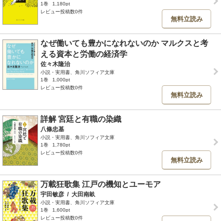
1巻
1,180pt
レビュー投稿数0件
無料立読み
なぜ働いても豊かになれないのか マルクスと考
える資本と労働の経済学
佐々木隆治
小説・実用書、角川ソフィア文庫
1巻
1,000pt
レビュー投稿数0件
無料立読み
詳解 宮廷と有職の染織
八條忠基
小説・実用書、角川ソフィア文庫
1巻
1,780pt
レビュー投稿数0件
無料立読み
万載狂歌集 江戸の機知とユーモア
宇田敏彦
/
大田南畝
小説・実用書、角川ソフィア文庫
1巻
1,600pt
レビュー投稿数0件