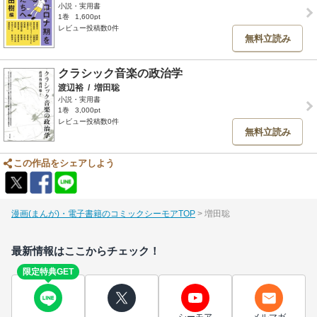
小説・実用書
1巻
1,600pt
レビュー投稿数0件
無料立読み
クラシック音楽の政治学
渡辺裕
/
増田聡
小説・実用書
1巻
3,000pt
レビュー投稿数0件
無料立読み
この作品をシェアしよう
漫画(まんが)・電子書籍のコミックシーモアTOP
増田聡
最新情報はここからチェック！
限定特典GET