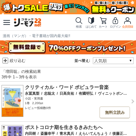
検索
はじめて
カート
ログイン
会員登録
漫画（マンガ）・電子書籍が国内最大級!!
絞り込む
並べ替え:
「増田聡」の検索結果
3件中 1～3件を表示
クリティカル・ワード ポピュラー音楽
永冨真梨
/
忠聡太
/
日高良祐
/
有國明弘
/
ヴィニットポン ルジラット（石川ルジラット）
小説・実用書
1巻
2,200pt
レビュー投稿数0件
無料立読み
ポストコロナ期を生きるきみたちへ
内田樹
/
斎藤幸平
/
青木真兵
/
えらいてんちょう
/
後藤正文
/
白