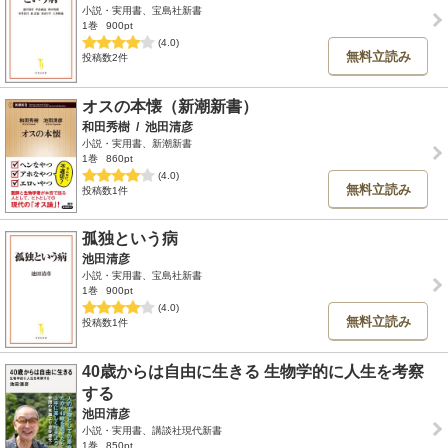
小説・実用書、宝島社新書
1巻
900pt
(4.0)
無料立読み
投稿数2件
オスの本懐（新潮新書）
和田秀樹
/
池田清彦
小説・実用書、新潮新書
1巻
860pt
(4.0)
無料立読み
投稿数1件
孤独という病
池田清彦
小説・実用書、宝島社新書
1巻
900pt
(4.0)
無料立読み
投稿数1件
40歳からは自由に生きる 生物学的に人生を考察
する
池田清彦
小説・実用書、講談社現代新書
1巻
850pt