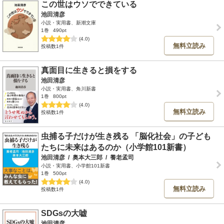
この世はウソでできている
池田清彦
小説・実用書、新潮文庫
1巻
490pt
(4.0)
無料立読み
投稿数1件
真面目に生きると損をする
池田清彦
小説・実用書、角川新書
1巻
800pt
(4.0)
無料立読み
投稿数1件
虫捕る子だけが生き残る 「脳化社会」の子ども
たちに未来はあるのか（小学館101新書）
池田清彦
/
奥本大三郎
/
養老孟司
小説・実用書、小学館101新書
1巻
500pt
(4.0)
無料立読み
投稿数1件
SDGsの大嘘
池田清彦