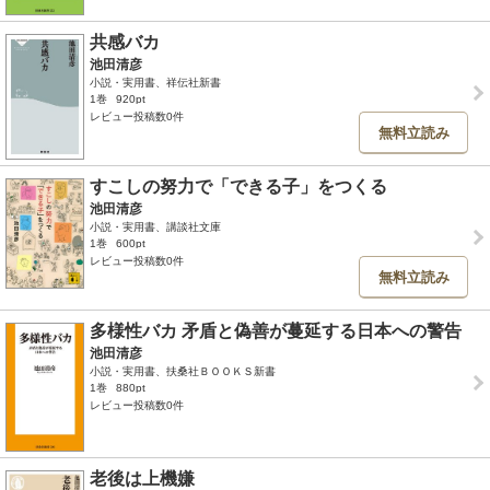
共感バカ
池田清彦
小説・実用書、祥伝社新書
1巻
920pt
レビュー投稿数0件
無料立読み
すこしの努力で「できる子」をつくる
池田清彦
小説・実用書、講談社文庫
1巻
600pt
レビュー投稿数0件
無料立読み
多様性バカ 矛盾と偽善が蔓延する日本への警告
池田清彦
小説・実用書、扶桑社ＢＯＯＫＳ新書
1巻
880pt
レビュー投稿数0件
老後は上機嫌