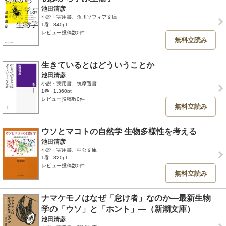
池田清彦
小説・実用書、角川ソフィア文庫
1巻
840pt
レビュー投稿数0件
無料立読み
生きているとはどういうことか
池田清彦
小説・実用書、筑摩選書
1巻
1,360pt
レビュー投稿数0件
無料立読み
ウソとマコトの自然学 生物多様性を考える
池田清彦
小説・実用書、中公文庫
1巻
820pt
レビュー投稿数0件
無料立読み
ナマケモノはなぜ「怠け者」なのか―最新生物
学の「ウソ」と「ホント」―（新潮文庫）
池田清彦