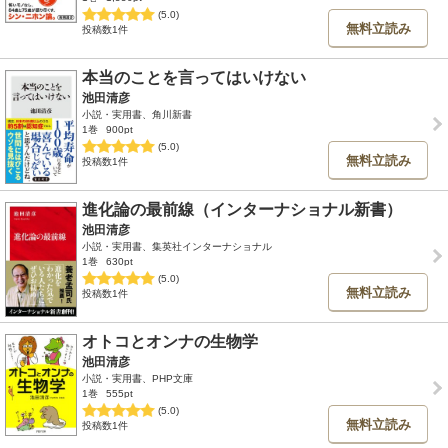
(5.0)
無料立読み
投稿数1件
本当のことを言ってはいけない
池田清彦
小説・実用書、角川新書
1巻
900pt
(5.0)
無料立読み
投稿数1件
進化論の最前線（インターナショナル新書）
池田清彦
小説・実用書、集英社インターナショナル
1巻
630pt
(5.0)
無料立読み
投稿数1件
オトコとオンナの生物学
池田清彦
小説・実用書、PHP文庫
1巻
555pt
(5.0)
無料立読み
投稿数1件