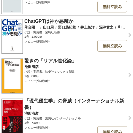
レビュー投稿数0件
無料立読み
ChatGPTは神か悪魔か
落合陽一
/
山口周
/
野口悠紀雄
/
井上智洋
/
深津貴之
/
和田秀樹
小説・実用書、宝島社新書
1巻
1,000pt
レビュー投稿数0件
無料立読み
驚きの「リアル進化論」
池田清彦
小説・実用書、扶桑社ＢＯＯＫＳ新書
1巻
880pt
レビュー投稿数0件
「現代優生学」の脅威（インターナショナル新
書）
池田清彦
小説・実用書、集英社インターナショナル
1巻
740pt
レビュー投稿数0件
無料立読み