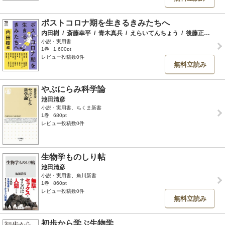
ポストコロナ期を生きるきみたちへ
内田樹
/
斎藤幸平
/
青木真兵
/
えらいてんちょう
/
後藤正文
/
白
小説・実用書
1巻
1,600pt
レビュー投稿数0件
無料立読み
やぶにらみ科学論
池田清彦
小説・実用書、ちくま新書
1巻
680pt
レビュー投稿数0件
生物学ものしり帖
池田清彦
小説・実用書、角川新書
1巻
860pt
レビュー投稿数0件
無料立読み
初歩から学ぶ生物学