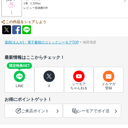
1巻
1,500pt
レビュー投稿数0件
この作品をシェアしよう
漫画(まんが)・電子書籍のコミックシーモアTOP
池田清彦
最新情報はここからチェック！
限定特典GET
シーモア
メルマガ
LINE
X
ちゃんねる
登録
お得にポイントゲット！
ご来店ポイント
シーモアでポイ活