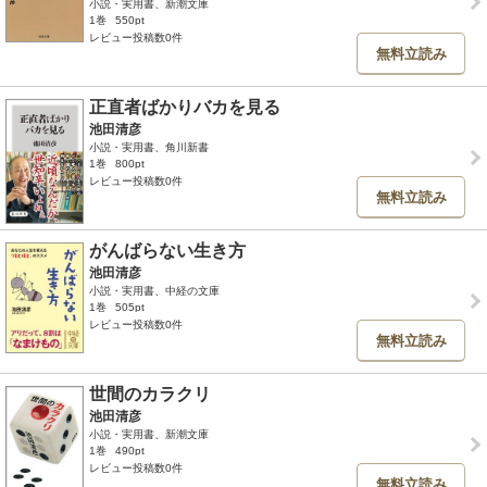
小説・実用書、新潮文庫
1巻
550pt
レビュー投稿数0件
無料立読み
正直者ばかりバカを見る
池田清彦
小説・実用書、角川新書
1巻
800pt
レビュー投稿数0件
無料立読み
がんばらない生き方
池田清彦
小説・実用書、中経の文庫
1巻
505pt
レビュー投稿数0件
無料立読み
世間のカラクリ
池田清彦
小説・実用書、新潮文庫
1巻
490pt
レビュー投稿数0件
無料立読み