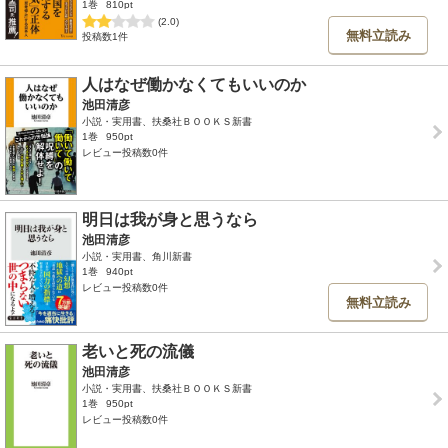
1巻
810pt
(2.0)
無料立読み
投稿数1件
人はなぜ働かなくてもいいのか
池田清彦
小説・実用書、扶桑社ＢＯＯＫＳ新書
1巻
950pt
レビュー投稿数0件
明日は我が身と思うなら
池田清彦
小説・実用書、角川新書
1巻
940pt
レビュー投稿数0件
無料立読み
老いと死の流儀
池田清彦
小説・実用書、扶桑社ＢＯＯＫＳ新書
1巻
950pt
レビュー投稿数0件