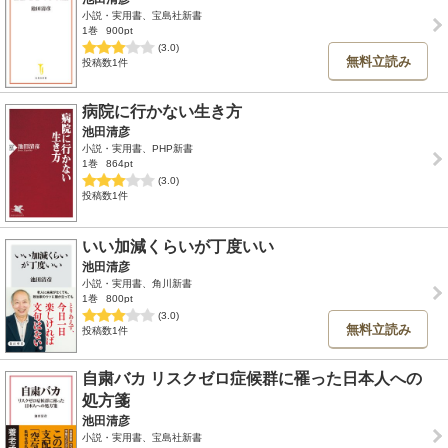
小説・実用書、宝島社新書
1巻
900pt
(3.0)
無料立読み
投稿数1件
病院に行かない生き方
池田清彦
小説・実用書、PHP新書
1巻
864pt
(3.0)
投稿数1件
いい加減くらいが丁度いい
池田清彦
小説・実用書、角川新書
1巻
800pt
(3.0)
無料立読み
投稿数1件
自粛バカ リスクゼロ症候群に罹った日本人への
処方箋
池田清彦
小説・実用書、宝島社新書