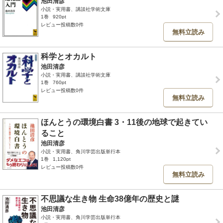
池田清彦
小説・実用書、講談社学術文庫
1巻
920pt
レビュー投稿数0件
無料立読み
科学とオカルト
池田清彦
小説・実用書、講談社学術文庫
1巻
760pt
レビュー投稿数0件
無料立読み
ほんとうの環境白書 3・11後の地球で起きてい
ること
池田清彦
小説・実用書、角川学芸出版単行本
1巻
1,120pt
レビュー投稿数0件
無料立読み
不思議な生き物 生命38億年の歴史と謎
池田清彦
小説・実用書、角川学芸出版単行本