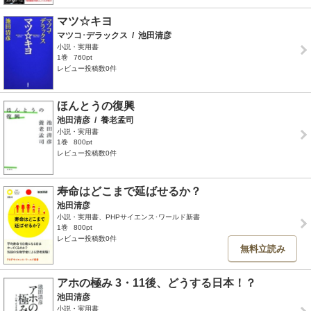
マツ☆キヨ
マツコ･デラックス
/
池田清彦
小説・実用書
1巻
760pt
レビュー投稿数0件
ほんとうの復興
池田清彦
/
養老孟司
小説・実用書
1巻
800pt
レビュー投稿数0件
寿命はどこまで延ばせるか？
池田清彦
小説・実用書、PHPサイエンス･ワールド新書
1巻
800pt
レビュー投稿数0件
無料立読み
アホの極み 3・11後、どうする日本！？
池田清彦
小説・実用書