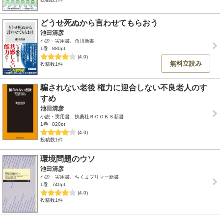
どうせ死ぬから言わせてもらおう
池田清彦
小説・実用書、角川新書
1巻
880pt
(4.0)
無料立読み
投稿数1件
騙されない老後 権力に迎合しない不良老人のす
すめ
池田清彦
小説・実用書、扶桑社ＢＯＯＫＳ新書
1巻
820pt
(4.0)
投稿数1件
環境問題のウソ
池田清彦
小説・実用書、ちくまプリマー新書
1巻
740pt
(4.0)
投稿数1件