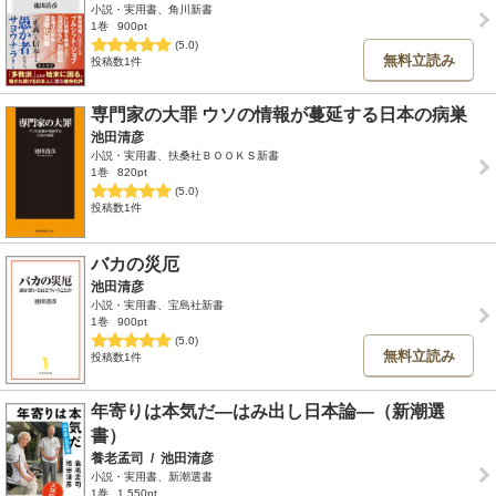
小説・実用書、角川新書
1巻
900pt
(5.0)
無料立読み
投稿数1件
専門家の大罪 ウソの情報が蔓延する日本の病巣
池田清彦
小説・実用書、扶桑社ＢＯＯＫＳ新書
1巻
820pt
(5.0)
投稿数1件
バカの災厄
池田清彦
小説・実用書、宝島社新書
1巻
900pt
(5.0)
無料立読み
投稿数1件
年寄りは本気だ―はみ出し日本論―（新潮選
書）
養老孟司
/
池田清彦
小説・実用書、新潮選書
1巻
1,550pt