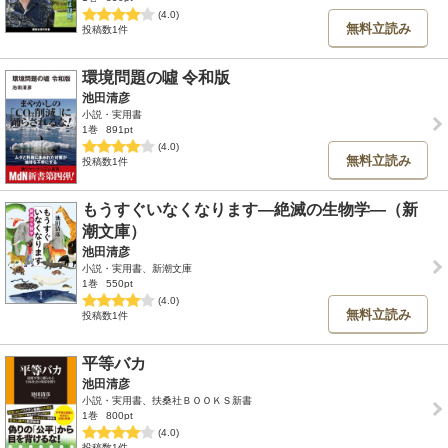
(4.0)
無料立読み
投稿数1件
環境問題の噓 令和版
池田清彦
小説・実用書
1巻
891pt
(4.0)
無料立読み
投稿数1件
もうすぐいなくなります―絶滅の生物学―（新
潮文庫）
池田清彦
小説・実用書、新潮文庫
1巻
550pt
(4.0)
無料立読み
投稿数1件
平等バカ
池田清彦
小説・実用書、扶桑社ＢＯＯＫＳ新書
1巻
800pt
(4.0)
投稿数1件