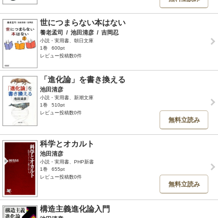
世につまらない本はない
養老孟司
/
池田清彦
/
吉岡忍
小説・実用書、朝日文庫
1巻
600pt
レビュー投稿数0件
「進化論」を書き換える
池田清彦
小説・実用書、新潮文庫
1巻
510pt
レビュー投稿数0件
無料立読み
科学とオカルト
池田清彦
小説・実用書、PHP新書
1巻
655pt
レビュー投稿数0件
無料立読み
構造主義進化論入門