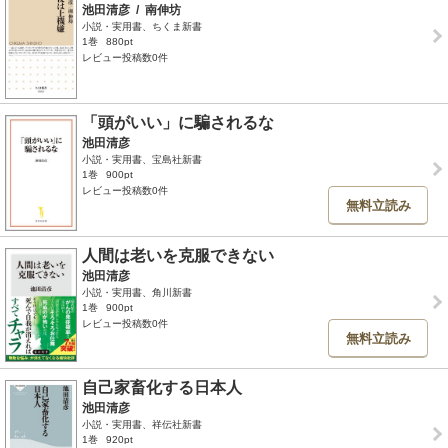
池田清彦
/
南伸坊
小説・実用書、ちくま新書
1巻
880pt
レビュー投稿数0件
「頭がいい」に騙されるな
池田清彦
小説・実用書、宝島社新書
1巻
900pt
レビュー投稿数0件
無料立読み
人間は老いを克服できない
池田清彦
小説・実用書、角川新書
1巻
900pt
レビュー投稿数0件
無料立読み
自己家畜化する日本人
池田清彦
小説・実用書、祥伝社新書
1巻
920pt