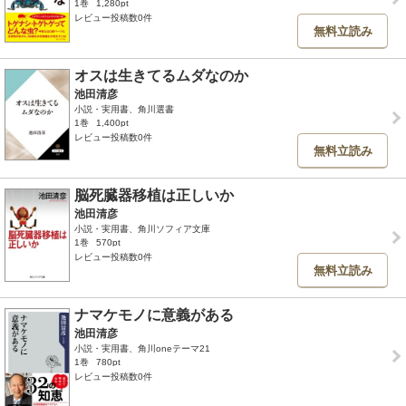
1巻
1,280pt
レビュー投稿数0件
無料立読み
オスは生きてるムダなのか
池田清彦
小説・実用書、角川選書
1巻
1,400pt
レビュー投稿数0件
無料立読み
脳死臓器移植は正しいか
池田清彦
小説・実用書、角川ソフィア文庫
1巻
570pt
レビュー投稿数0件
無料立読み
ナマケモノに意義がある
池田清彦
小説・実用書、角川oneテーマ21
1巻
780pt
レビュー投稿数0件