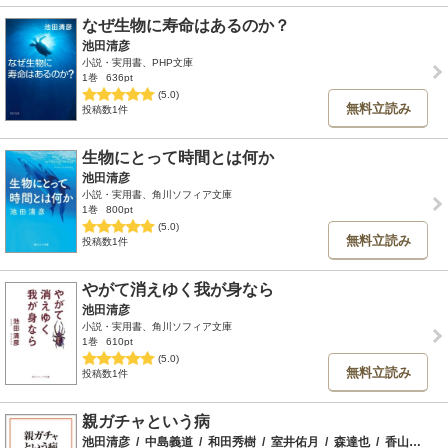
なぜ生物に寿命はあるのか？
池田清彦
小説・実用書、PHP文庫
1巻
636pt
(5.0)
無料立読み
投稿数1件
生物にとって時間とは何か
池田清彦
小説・実用書、角川ソフィア文庫
1巻
800pt
(5.0)
無料立読み
投稿数1件
やがて消えゆく我が身なら
池田清彦
小説・実用書、角川ソフィア文庫
1巻
610pt
(5.0)
無料立読み
投稿数1件
親ガチャという病
池田清彦
/
中島義道
/
和田秀樹
/
室井佑月
/
森達也
/
香山リカ
/