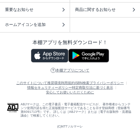
重要なお知らせ
商品に関するお知らせ
ホームアイコンを追加
本棚アプリを無料ダウンロード！
本棚アプリについて
このサイトについて
推奨環境
利用規約
ISBN検索
プライバシーポリシー
情報セキュリティーポリシー
特定商取引法に基づく表示
安心してお使いいただくために
ABJマークは、この電子書店・電子書籍配信サービスが、 著作権者からコンテ
ンツ使用許諾を得た正規版配信サービスであることを示す登録商標（登録番号
第6091713号）です。 詳しくは［ABJマーク］または［電子出版制作・流通協
議会］で検索してください。
(C)NTTソルマーレ