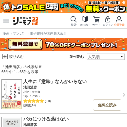
検索
はじめて
カート
ログイン
会員登録
漫画（マンガ）・電子書籍が国内最大級!!
絞り込む
並べ替え:
「池田清彦」の検索結果
65件中 1～65件を表示
人生に「意味」なんかいらない
池田清彦
小説・実用書
1巻
1,650pt
(5.0)
無料立読み
投稿数1件
バカにつける薬はない
池田清彦