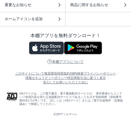
重要なお知らせ
商品に関するお知らせ
ホームアイコンを追加
本棚アプリを無料ダウンロード！
本棚アプリについて
このサイトについて
推奨環境
利用規約
ISBN検索
プライバシーポリシー
情報セキュリティーポリシー
特定商取引法に基づく表示
安心してお使いいただくために
ABJマークは、この電子書店・電子書籍配信サービスが、 著作権者からコンテ
ンツ使用許諾を得た正規版配信サービスであることを示す登録商標（登録番号
第6091713号）です。 詳しくは［ABJマーク］または［電子出版制作・流通協
議会］で検索してください。
(C)NTTソルマーレ