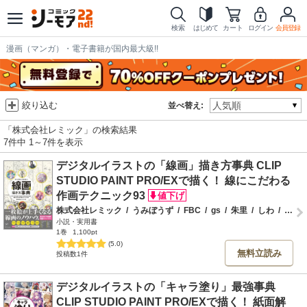
検索
はじめて
カート
ログイン
会員登録
漫画（マンガ）・電子書籍が国内最大級!!
絞り込む
並べ替え:
「株式会社レミック」の検索結果
7件中 1～7件を表示
デジタルイラストの「線画」描き方事典 CLIP
STUDIO PAINT PRO/EXで描く！ 線にこだわる
作画テクニック93
株式会社レミック
/
うみぼうず
/
FBC
/
gs
/
朱里
/
しわ
/
チェリ子
小説・実用書
1巻
1,100pt
(5.0)
無料立読み
投稿数1件
デジタルイラストの「キャラ塗り」最強事典
CLIP STUDIO PAINT PRO/EXで描く！ 紙面解