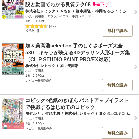
説と動画でわかる良質テク68
株式会社レミック
/
Ａちき
/
鏑木康隆
/
神岡ちろる
/
くるみつ
/
小説・実用書、デジタルイラスト事典シリーズ
1巻
1,100pt
(4.7)
無料立読み
投稿数3件
加々美高浩selection 手のしぐさポーズ大全
530 キャラが映える3Dデッサン人形ポーズ集
【CLIP STUDIO PAINT PRO/EX対応】
株式会社レミック
/
加々美高浩
小説・実用書
1巻
2,270pt
レビュー投稿数0件
無料立読み
コピック×色紙のきほん バストアップイラスト
で挑戦するはじめてのコピック
モダルナ
/
竹頭木屑
/
株式会社レミック
/
ヨシタカユキコ
/
佐倉
小説・実用書
1巻
2,250pt
レビュー投稿数0件
無料立読み