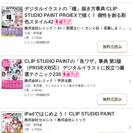
デジタルイラストの「瞳」描き方事典 CLIP
STUDIO PAINT PRO/EXで描く！ 個性を創る彩
色スタイル42
株式会社レミック
/
Az
/
彩渡まい
/
カンミ缶
/
采葉しき
/
さとうぽて
小説・実用書
1巻
1,150pt
レビュー投稿数0件
無料立読み
CLIP STUDIO PAINTの「良ワザ」事典 第3版
［PRO/EX対応］ デジタルイラストに役立つ厳
選テクニック230
株式会社レミック
/
平井太朗
小説・実用書、デジタルイラスト描き方事典シリーズ
1巻
1,040pt
レビュー投稿数0件
無料立読み
iPadではじめよう！ CLIP STUDIO PAINT
株式会社セルシス
/
株式会社レミック
小説・実用書
1巻
1,700pt