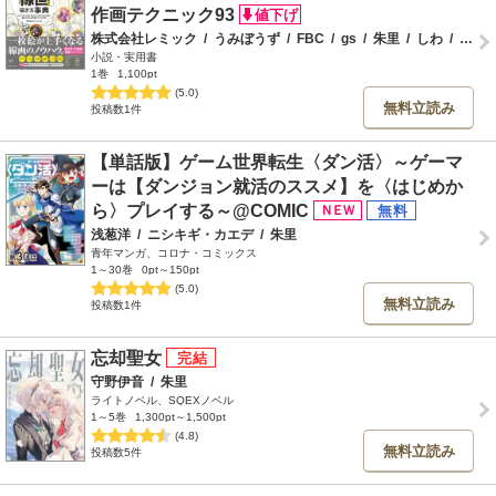
作画テクニック93
株式会社レミック
/
うみぼうず
/
FBC
/
gs
/
朱里
/
しわ
/
チェリ子
小説・実用書
1巻
1,100pt
(5.0)
無料立読み
投稿数1件
【単話版】ゲーム世界転生〈ダン活〉～ゲーマ
ーは【ダンジョン就活のススメ】を〈はじめか
ら〉プレイする～@COMIC
浅葱洋
/
ニシキギ・カエデ
/
朱里
青年マンガ、コロナ・コミックス
1～30巻
0pt～150pt
(5.0)
無料立読み
投稿数1件
忘却聖女
守野伊音
/
朱里
ライトノベル、SQEXノベル
1～5巻
1,300pt～1,500pt
(4.8)
無料立読み
投稿数5件