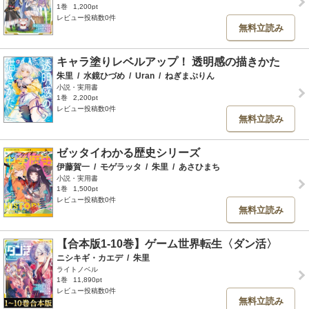
1巻
1,200pt
レビュー投稿数0件
無料立読み
キャラ塗りレベルアップ！ 透明感の描きかた
朱里
/
水鏡ひづめ
/
Uran
/
ねぎまぷりん
小説・実用書
1巻
2,200pt
レビュー投稿数0件
無料立読み
ゼッタイわかる歴史シリーズ
伊藤賀一
/
モゲラッタ
/
朱里
/
あさひまち
小説・実用書
1巻
1,500pt
レビュー投稿数0件
無料立読み
【合本版1-10巻】ゲーム世界転生〈ダン活〉
ニシキギ・カエデ
/
朱里
ライトノベル
1巻
11,890pt
レビュー投稿数0件
無料立読み