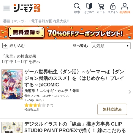
検索
はじめて
カート
ログイン
会員登録
漫画（マンガ）・電子書籍が国内最大級!!
絞り込む
並べ替え:
「朱里」の検索結果
12件中 1～12件を表示
ゲーム世界転生〈ダン活〉～ゲーマーは【ダン
ジョン就活のススメ】を〈はじめから〉プレイ
する～@COMIC
浅葱洋
/
ニシキギ・カエデ
/
朱里
青年マンガ、コロナ・コミックス
1～5巻
640pt
(3.5)
無料立読み
投稿数11件
デジタルイラストの「線画」描き方事典 CLIP
STUDIO PAINT PRO/EXで描く！ 線にこだわる