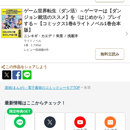
ゲーム世界転生〈ダン活〉～ゲーマーは【ダン
ジョン就活のススメ】を〈はじめから〉プレイ
する～【コミックス1巻&ライトノベル1巻合本
版】
ニシキギ・カエデ
/
朱里
/
浅葱洋
ライトノベル
1巻
1,730pt
レビュー投稿数0件
無料立読み
この作品をシェアしよう
漫画(まんが)・電子書籍のコミックシーモアTOP
朱里
最新情報はここからチェック！
限定特典GET
シーモア
メルマガ