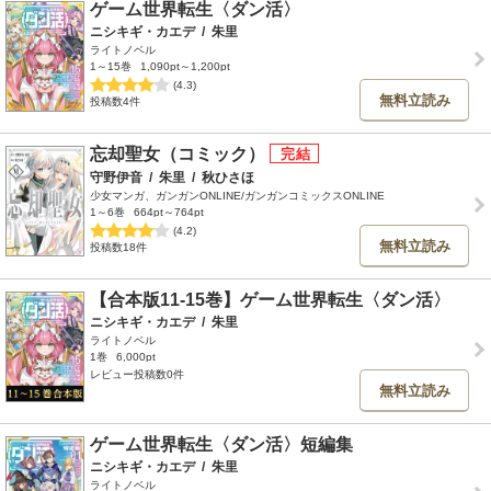
ゲーム世界転生〈ダン活〉
ニシキギ・カエデ
/
朱里
ライトノベル
1～15巻
1,090pt～1,200pt
(4.3)
無料立読み
投稿数4件
忘却聖女（コミック）
守野伊音
/
朱里
/
秋ひさほ
少女マンガ、ガンガンONLINE/ガンガンコミックスONLINE
1～6巻
664pt～764pt
(4.2)
無料立読み
投稿数18件
【合本版11-15巻】ゲーム世界転生〈ダン活〉
ニシキギ・カエデ
/
朱里
ライトノベル
1巻
6,000pt
レビュー投稿数0件
無料立読み
ゲーム世界転生〈ダン活〉短編集
ニシキギ・カエデ
/
朱里
ライトノベル