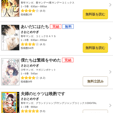
青年マンガ、夜サンデー/夜サンデーコミックス
1～5巻
630pt～680pt
(4.0)
無料版を読む
投稿数2件
あいだにはたち
さおとめやぎ
青年マンガ、コミックＤＡＹＳ
1～6巻
630pt～650pt
(4.3)
無料版を読む
投稿数64件
僕たちは繁殖をやめた
さおとめやぎ
少年マンガ、マガジンポケット
1～6巻
540pt
(4.2)
無料立読み
投稿数9件
夫婦のヒケツは晩酌です
さおとめやぎ
青年マンガ、グランドジャンプ/ヤングジャンプコミックスDIGITAL
1～3巻
684pt
(5.0)