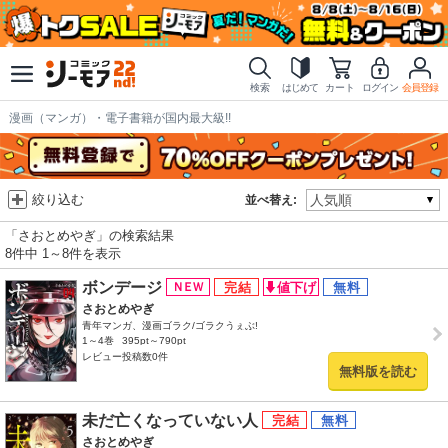
検索
はじめて
カート
ログイン
会員登録
漫画（マンガ）・電子書籍が国内最大級!!
絞り込む
並べ替え:
「さおとめやぎ」の検索結果
8件中 1～8件を表示
ボンデージ
さおとめやぎ
青年マンガ、漫画ゴラク/ゴラクうぇぶ!
1～4巻
395pt～790pt
レビュー投稿数0件
無料版を読む
未だ亡くなっていない人
さおとめやぎ