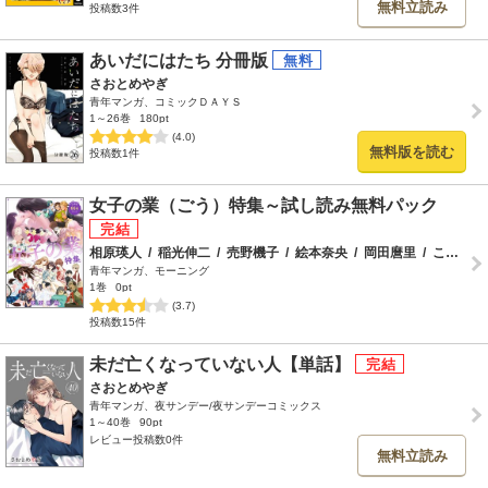
無料立読み
投稿数3件
あいだにはたち 分冊版
さおとめやぎ
青年マンガ、コミックＤＡＹＳ
1～26巻
180pt
(4.0)
無料版を読む
投稿数1件
女子の業（ごう）特集～試し読み無料パック
相原瑛人
/
稲光伸二
/
売野機子
/
絵本奈央
/
岡田麿里
/
こだま
/
青年マンガ、モーニング
1巻
0pt
(3.7)
投稿数15件
未だ亡くなっていない人【単話】
さおとめやぎ
青年マンガ、夜サンデー/夜サンデーコミックス
1～40巻
90pt
レビュー投稿数0件
無料立読み