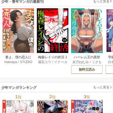
もっと見る
少年・青年マンガの最新刊
妻よ、僕の恋人に
梅森レイジの終活 1
ハーレム王の異世
学
mamaya
/
STUDIO
蔵石ユウ
/
イナベカ
灰刃ねむみ
/
くさも
白
なってくれません
3巻
界プレス漫遊記 ～
アッ
ZOON
ズ
/
STUDIO ZOON
ち
か？ 21巻
最強無双のおじさ
0
無料立読み
んはあらゆる種族
ち
を嫁にする～（コ
ミック） 6巻
（
もっと見る
少年マンガランキング
1
2
3
位
位
位