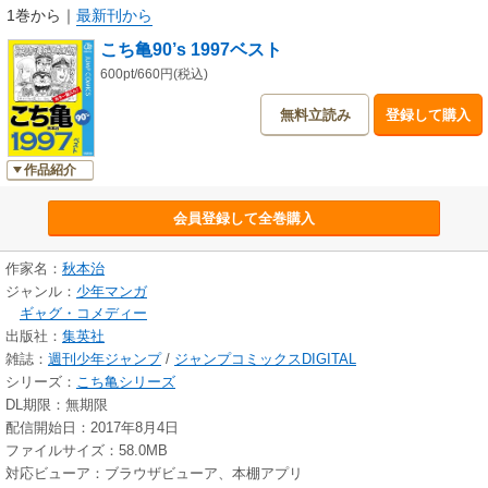
1巻から
｜
最新刊から
こち亀90’s 1997ベスト
600pt/660円(税込)
無料立読み
登録して購入
作品紹介
会員登録して全巻購入
作家名：
秋本治
ジャンル：
少年マンガ
ギャグ・コメディー
出版社：
集英社
雑誌：
週刊少年ジャンプ
/
ジャンプコミックスDIGITAL
シリーズ：
こち亀シリーズ
DL期限：無期限
配信開始日：2017年8月4日
ファイルサイズ：58.0MB
対応ビューア：ブラウザビューア、本棚アプリ