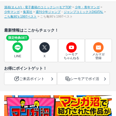
漫画(まんが)・電子書籍のコミックシーモアTOP
少年・青年マンガ
少年マンガ
集英社
週刊少年ジャンプ
ジャンプコミックスDIGITAL
こち亀90’s 1997ベスト
こち亀90’s 1997ベスト
最新情報はここからチェック！
限定特典GET
シーモア
メルマガ
LINE
X
ちゃんねる
登録
お得にポイントゲット！
ご来店ポイント
シーモアでポイ活