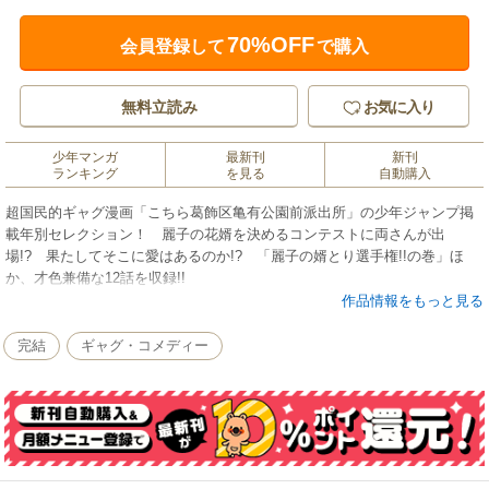
70%OFF
会員登録して
で購入
無料立読み
お気に入り
少年マンガ
最新刊
新刊
ランキング
を見る
自動購入
超国民的ギャグ漫画「こちら葛飾区亀有公園前派出所」の少年ジャンプ掲
載年別セレクション！ 麗子の花婿を決めるコンテストに両さんが出
場!? 果たしてそこに愛はあるのか!? 「麗子の婿とり選手権!!の巻」ほ
か、才色兼備な12話を収録!!
作品情報をもっと見る
完結
ギャグ・コメディー