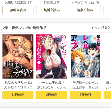
DUBU(REDICE ST
阿賀沢紅茶
えぞぎんぎつね（G
プな件
【フルカラー】
先に行けと言って
UDIO)
/
Chugong
/
Aノベル／SBクリ
から10年がたった
無料立読み
無料立読み
無料立読み
h-goon
エイティブ刊）
/
ら伝説になってい
阿倍野ちゃこ
/
De
た。
eCHA
もっと見る
少年・青年マンガの無料作品
脱獄のカザリヤ (1)
ハーレム王の異世
学園騎士のレベル
醜
天下雌子
/
CHIEKO
灰刃ねむみ
/
くさも
三上康明
/
白石識
サ
界プレス漫遊記 ～
アップ！レベル100
同
ち
最強無双のおじさ
0超えの転生者、落
皇
11冊無料
2冊無料
3冊無料
んはあらゆる種族
ちこぼれクラスに
喪
を嫁にする～（コ
入学。そして、
ミック） 1巻
（コミック） ： 1