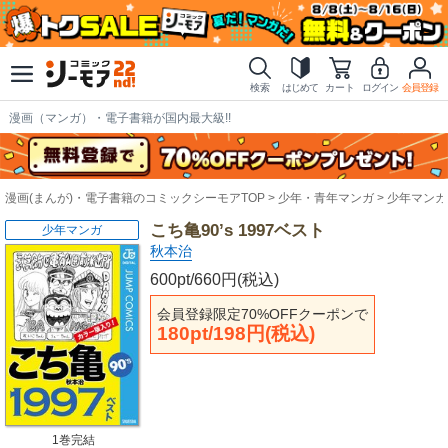
検索
はじめて
カート
ログイン
会員登録
漫画（マンガ）・電子書籍が国内最大級!!
漫画(まんが)・電子書籍のコミックシーモアTOP
少年・青年マンガ
少年マンガ
こち亀90’s 1997ベスト
少年マンガ
秋本治
600pt/660円(税込)
会員登録限定70%OFFクーポンで
180pt/198円(税込)
1巻完結