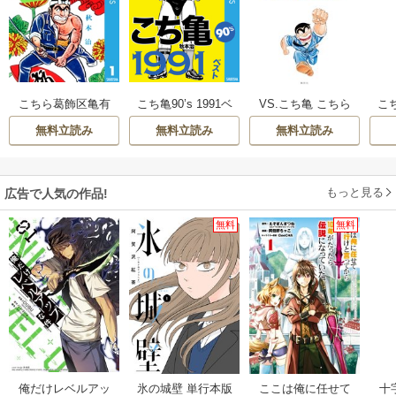
こちら葛飾区亀有
こち亀90’s 1991ベ
VS.こち亀 こちら
こち
公園前派出所
スト
葛飾区亀有公園前
無料立読み
無料立読み
無料立読み
派出所ノベライズ
アンソロジー
もっと見る
広告で人気の作品!
無料
無料
俺だけレベルアッ
氷の城壁 単行本版
ここは俺に任せて
十