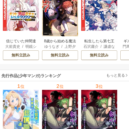
信じていた仲間達
8歳から始める魔法
転生したら第七王
ギ
大前貴史
/
明鏡シ
ゆうなぎ
/
上野夕
石沢庸介
/
謙虚な
門
にダンジョン奥地
学
子だったので、気
スイ
/
tef
陽
/
乃希
サークル
/
メル。
で殺されかけたが
ままに魔術を極め
無料立読み
無料立読み
無料立読み
ギフト『無限ガチ
ます
ャ』でレベル9999
の仲間達を手に入
もっと見る
先行作品(少年マンガ)ランキング
れて元パーティー
メンバーと世界に
1
2
3
位
位
位
復讐＆『ざま
ぁ！』します！