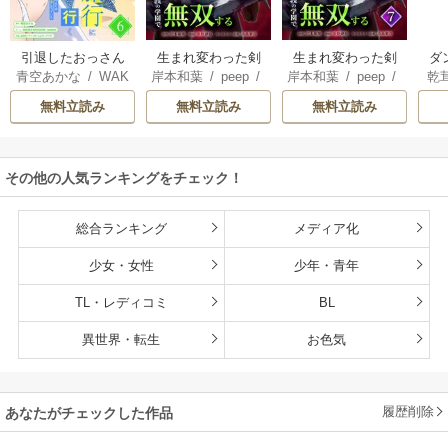
引退したおっさん
生まれ変わった剣
生まれ変わった剣
ダ
青空あかな
/
WAK
岸本和葉
/
peep
/
岸本和葉
/
peep
/
乾
賢者だが愛弟子が
聖、剣士が冷遇さ
聖、剣士が冷遇さ
込
ANA KURAGUCHI
染野静也
/
桑島黎
染野静也
/
桑島黎
庫
追放されてきたの
れる魔術至上主義
れる魔術至上主義
救
無料立読み
無料立読み
無料立読み
/
pallet
/
アイラ
音
/
taskey STUDI
音
/
taskey STUDI
ン
で傷心旅行に連れ
の学園で無双する
の学園で無双する
は
ボ
/
こなせ
/
book
O
O
て行く ～スローラ
【単行本版】
な
listaSTUDIO
イフな旅のつもり
その他の人気ランキングをチェック！
が、なぜか世界最
強の師弟になって
いた～【単行本
総合ランキング
メディア化
版】
少女・女性
少年・青年
TL・レディコミ
BL
異世界・転生
お色気
履歴削除
あなたがチェックした作品