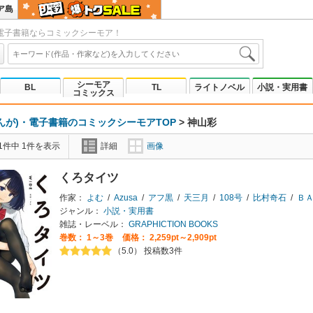
ア島
電子書籍ならコミックシーモア！
シーモア
BL
TL
ライトノベル
小説・実用書
コミックス
んが)・電子書籍のコミックシーモアTOP
>
神山彩
1件中 1件を表示
詳細
画像
くろタイツ
作家：
よむ
/
Azusa
/
アフ黒
/
天三月
/
108号
/
比村奇石
/
ＢＡ
ジャンル：
小説・実用書
雑誌・レーベル：
GRAPHICTION BOOKS
巻数：
1～3巻
価格： 2,259pt～2,909pt
（5.0） 投稿数3件