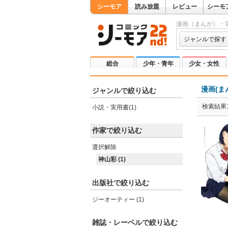
シーモア
読み放題
レビュー
シーモ
漫画（まんが）・
ジャンルで探す
総合
少年・青年
少女・女性
漫画(ま
ジャンルで絞り込む
検索結果
小説・実用書(1)
作家で絞り込む
選択解除
神山彩 (1)
出版社で絞り込む
ジーオーティー (1)
雑誌・レーベルで絞り込む