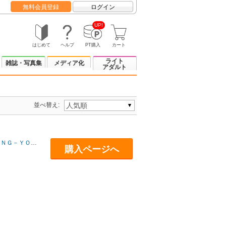
無料会員登録
ログイン
UP!
はじめて
ヘルプ
PT購入
カート
ライト
雑誌・写真集
メディア化
アダルト
並べ替え:
ＮＧ－ＹＯＵ
/
早川あかり
/
nohito
/
西E田
/
dotsuco
/
でこ
/
日吉ハナ
/
ふな
購入ページへ