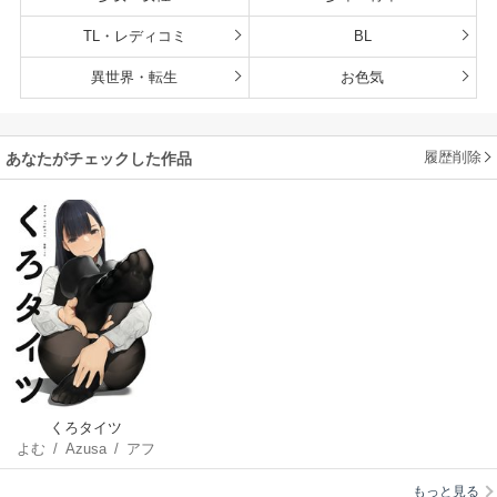
TL・レディコミ
BL
異世界・転生
お色気
履歴削除
あなたがチェックした作品
くろタイツ
よむ
/
Azusa
/
アフ
黒
/
天三月
/
108
もっと見る
号
/
比村奇石
/
ＢＡ