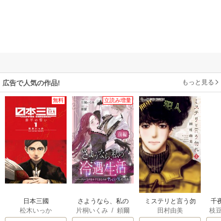
もっと見る
広告で人気の作品!
無料
立読み増量
日本三國
さようなら、私の
ミステリと言う勿
千
松木いっか
片桐いくみ
/
頼爾
田村由美
枝
冷遇生活 ～パーテ
れ
国
AK
ィーで声をかけて
皇