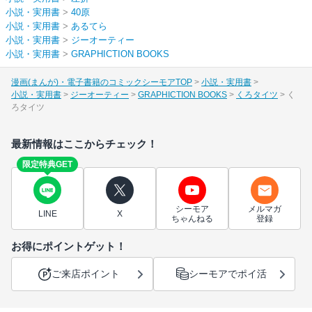
小説・実用書
>
40原
小説・実用書
>
あるてら
小説・実用書
>
ジーオーティー
小説・実用書
>
GRAPHICTION BOOKS
漫画(まんが)・電子書籍のコミックシーモアTOP
小説・実用書
小説・実用書
ジーオーティー
GRAPHICTION BOOKS
くろタイツ
く
ろタイツ
最新情報はここからチェック！
限定特典GET
シーモア
メルマガ
LINE
X
ちゃんねる
登録
お得にポイントゲット！
ご来店ポイント
シーモアでポイ活