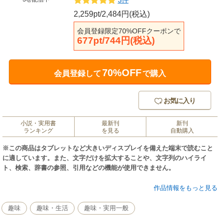
3件
2,259pt/2,484円(税込)
会員登録限定70%OFFクーポンで
677pt/744円(税込)
70%OFF
会員登録して
で購入
お気に入り
小説・実用書
最新刊
新刊
ランキング
を見る
自動購入
※この商品はタブレットなど大きいディスプレイを備えた端末で読むこと
に適しています。また、文字だけを拡大することや、文字列のハイライ
ト、検索、辞書の参照、引用などの機能が使用できません。
GOTが贈るこだわりの画集レーベル『GRAPHICTION BOOKS』第1弾！！
作品情報をもっと見る
タイツイラストレーターとして名を馳せる‘よむ’がすべての作品を監修し
趣味
趣味・生活
趣味・実用一般
自らもイラストを描く、夢の黒タイツオムニバス画集！！