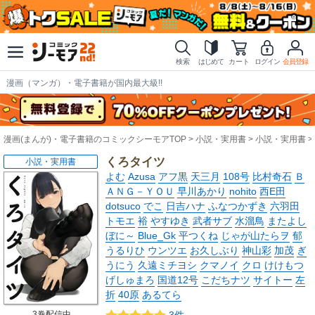
検索
はじめて
カート
ログイン
会員登録
漫画（マンガ）・電子書籍が国内最大級!!
漫画(まんが)・電子書籍のコミックシーモアTOP
小説・実用書
小説・実用書
くろタイツ
小説・実用書
よむ
Azusa
アフ黒
天三月
108号
比村奇石
Ｂ
ＡＮＧ－ＹＯＵ
早川あかり
nohito
西E田
dotsuco
でこ
日吉ハナ
ふなつかずき
六羽田
トモエ
裕
やすゆき
武者サブ
水溜鳥
またよし
ぼに～
Blue_Gk
平つくね
じゃが山たらヲ
郁
うるりひ
ウンツエ
お久しぶり
神山彩
加茂
ぎ
うにう
久遠ミチヨシ
クマノイ
クロ
けけもつ
げしゅまろ
国道12号
こだちナツ
サイトー
左
折
40原
あるてら
3巻配信中