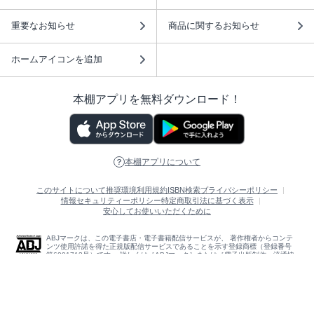
重要なお知らせ
商品に関するお知らせ
ホームアイコンを追加
本棚アプリを無料ダウンロード！
本棚アプリについて
このサイトについて
推奨環境
利用規約
ISBN検索
プライバシーポリシー
情報セキュリティーポリシー
特定商取引法に基づく表示
安心してお使いいただくために
ABJマークは、この電子書店・電子書籍配信サービスが、 著作権者からコンテ
ンツ使用許諾を得た正規版配信サービスであることを示す登録商標（登録番号
第6091713号）です。 詳しくは［ABJマーク］または［電子出版制作・流通協
議会］で検索してください。
(C)NTTソルマーレ