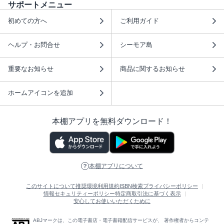
サポートメニュー
初めての方へ
ご利用ガイド
ヘルプ・お問合せ
シーモア島
重要なお知らせ
商品に関するお知らせ
ホームアイコンを追加
本棚アプリを無料ダウンロード！
本棚アプリについて
このサイトについて
推奨環境
利用規約
ISBN検索
プライバシーポリシー
情報セキュリティーポリシー
特定商取引法に基づく表示
安心してお使いいただくために
ABJマークは、この電子書店・電子書籍配信サービスが、 著作権者からコンテ