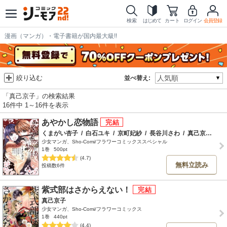
検索
はじめて
カート
ログイン
会員登録
漫画（マンガ）・電子書籍が国内最大級!!
絞り込む
並べ替え:
「真己京子」の検索結果
16件中 1～16件を表示
あやかし恋物語
くまがい杏子
/
白石ユキ
/
京町妃紗
/
長谷川さわ
/
真己京子
/
蜜
少女マンガ、Sho-Comi/フラワーコミックススペシャル
1巻
500pt
(4.7)
無料立読み
投稿数6件
紫式部はさからえない！
真己京子
少女マンガ、Sho-Comi/フラワーコミックス
1巻
440pt
(4.4)