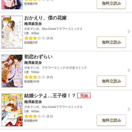
無料立読み
投稿数5件
おかえり、僕の花嫁
梅澤麻里奈
少女マンガ、Sho-Comi/フラワーコミックス
1巻
440pt
(3.4)
無料立読み
投稿数5件
初恋わずらい
梅澤麻里奈
少女マンガ、フラワーコミックス/少女コミック
1巻
530pt
(3.2)
無料立読み
投稿数30件
結婚シテよ…王子様！？
梅澤麻里奈
少女マンガ、Sho-Comi/フラワーコミックス
1巻
440pt
(3.1)
無料立読み
投稿数8件