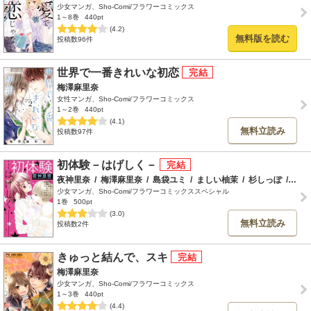
少女マンガ、Sho-Comi/フラワーコミックス
1～8巻
440pt
(4.2)
無料版を読む
投稿数96件
世界で一番きれいな初恋
梅澤麻里奈
女性マンガ、Sho-Comi/フラワーコミックス
1～2巻
440pt
(4.1)
無料立読み
投稿数97件
初体験－はげしく－
夜神里奈
/
梅澤麻里奈
/
島袋ユミ
/
ましい柚茉
/
杉しっぽ
/
今澤
少女マンガ、Sho-Comi/フラワーコミックススペシャル
1巻
500pt
(3.0)
無料立読み
投稿数2件
きゅっと結んで、スキ
梅澤麻里奈
少女マンガ、Sho-Comi/フラワーコミックス
1～3巻
440pt
(4.4)