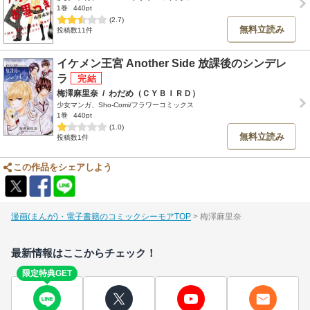
1巻
440pt
(2.7)
無料立読み
投稿数11件
イケメン王宮 Another Side 放課後のシンデレ
ラ
梅澤麻里奈
/
わだめ（ＣＹＢＩＲＤ）
少女マンガ、Sho-Comi/フラワーコミックス
1巻
440pt
(1.0)
無料立読み
投稿数1件
この作品をシェアしよう
漫画(まんが)・電子書籍のコミックシーモアTOP
梅澤麻里奈
最新情報はここからチェック！
限定特典GET