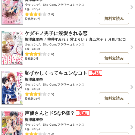
少女マンガ、Sho-Comi/フラワーコミックス
1巻
440pt
(3.6)
無料立読み
投稿数19件
ケダモノ男子に溺愛される恋
梅澤麻里奈
/
桃井すみれ
/
紫よりい
/
真己京子
/
月見パピコ
少女マンガ、Sho-Comi/フラワーコミックス
1巻
440pt
(3.6)
無料立読み
投稿数9件
恥ずかしくってキュンなコト
梅澤麻里奈
少女マンガ、Sho-Comi/フラワーコミックス
1巻
440pt
(3.5)
無料立読み
投稿数25件
声優さんとドSなP様？
梅澤麻里奈
少女マンガ、Sho-Comi/フラワーコミックス
1巻
440pt
(3.4)