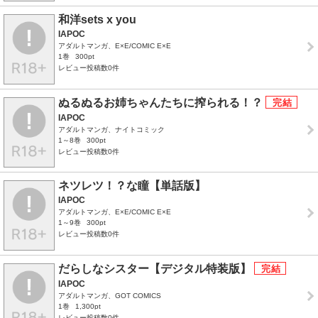
和洋sets x you
IAPOC
アダルトマンガ、E×E/COMIC E×E
1巻
300pt
レビュー投稿数0件
ぬるぬるお姉ちゃんたちに搾られる！？
IAPOC
アダルトマンガ、ナイトコミック
1～8巻
300pt
レビュー投稿数0件
ネツレツ！？な瞳【単話版】
IAPOC
アダルトマンガ、E×E/COMIC E×E
1～9巻
300pt
レビュー投稿数0件
だらしなシスター【デジタル特装版】
IAPOC
アダルトマンガ、GOT COMICS
1巻
1,300pt
レビュー投稿数0件