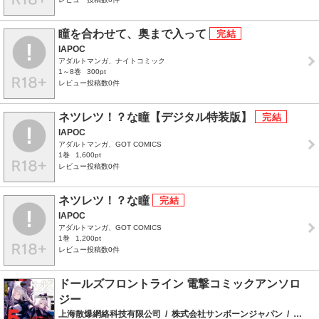
瞳を合わせて、奥まで入って
IAPOC
アダルトマンガ、ナイトコミック
1～8巻
300pt
レビュー投稿数0件
ネツレツ！？な瞳【デジタル特装版】
IAPOC
アダルトマンガ、GOT COMICS
1巻
1,600pt
レビュー投稿数0件
ネツレツ！？な瞳
IAPOC
アダルトマンガ、GOT COMICS
1巻
1,200pt
レビュー投稿数0件
ドールズフロントライン 電撃コミックアンソロ
ジー
上海散爆網絡科技有限公司
/
株式会社サンボーンジャパン
/
雫綺一生