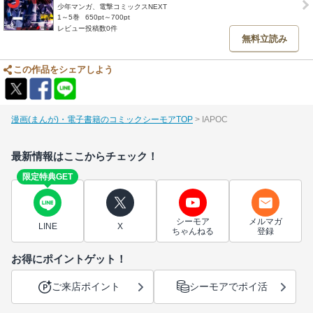
少年マンガ、電撃コミックスNEXT
1～5巻
650pt～700pt
レビュー投稿数0件
無料立読み
この作品をシェアしよう
漫画(まんが)・電子書籍のコミックシーモアTOP
IAPOC
最新情報はここからチェック！
限定特典GET
シーモア
メルマガ
LINE
X
ちゃんねる
登録
お得にポイントゲット！
ご来店ポイント
シーモアでポイ活