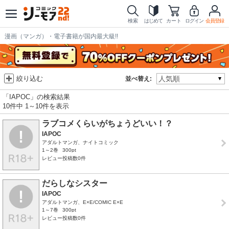
検索
はじめて
カート
ログイン
会員登録
漫画（マンガ）・電子書籍が国内最大級!!
絞り込む
並べ替え:
「IAPOC」の検索結果
10件中 1～10件を表示
ラブコメくらいがちょうどいい！？
IAPOC
アダルトマンガ、ナイトコミック
1～2巻
300pt
レビュー投稿数0件
だらしなシスター
IAPOC
アダルトマンガ、E×E/COMIC E×E
1～7巻
300pt
レビュー投稿数0件