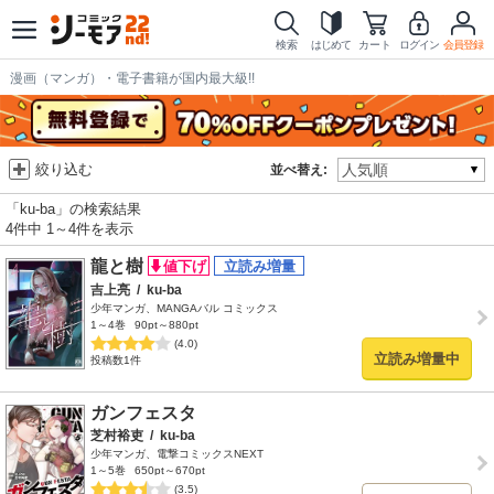
検索
はじめて
カート
ログイン
会員登録
漫画（マンガ）・電子書籍が国内最大級!!
絞り込む
並べ替え:
「ku-ba」の検索結果
4件中 1～4件を表示
龍と樹
吉上亮
/
ku-ba
少年マンガ、MANGAバル コミックス
1～4巻
90pt～880pt
(4.0)
立読み増量中
投稿数1件
ガンフェスタ
芝村裕吏
/
ku-ba
少年マンガ、電撃コミックスNEXT
1～5巻
650pt～670pt
(3.5)