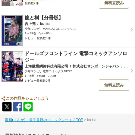
無料立読み
投稿数2件
龍と樹【分冊版】
吉上亮
/
ku-ba
少年マンガ、MANGAバル コミックス
1～39巻
0pt～80pt
レビュー投稿数0件
ドールズフロントライン 電撃コミックアンソロ
ジー
上海散爆網絡科技有限公司
/
株式会社サンボーンジャパン
/
雫綺一生
少年マンガ、電撃コミックスNEXT
1～5巻
650pt～700pt
レビュー投稿数0件
無料立読み
この作品をシェアしよう
漫画(まんが)・電子書籍のコミックシーモアTOP
ku-ba