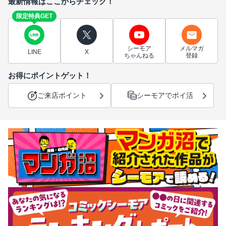
最新情報はここからチェック！
限定特典GET
シーモア
メルマガ
LINE
X
ちゃんねる
登録
お得にポイントゲット！
ご来店ポイント
シーモアでポイ活