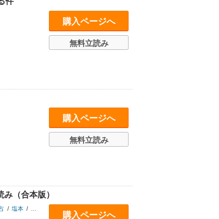
る件
購入ページへ
無料立読み
購入ページへ
無料立読み
立読み（合本版）
占
/
塩本
/
柚本悠斗
/
びゃくし
/
サンボン
/
御手々ぽんた
/
森田季節
/
美雨音
購入ページへ