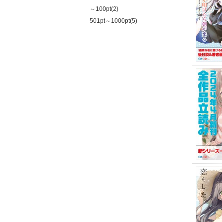
～100pt(2)
501pt～1000pt(5)