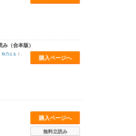
立読み（合本版）
秋乃える
/
中西達哉
/
木なこ
/
緋月ひぐれ
/
塩こうじ
/
magako
/
キャナリー
購入ページへ
購入ページへ
無料立読み