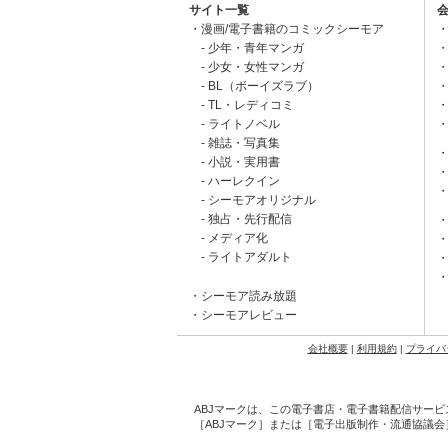
サイト一覧
漫画/電子書籍のコミックシーモア
少年・青年マンガ
少女・女性マンガ
BL（ボーイズラブ）
TL・レディコミ
ライトノベル
雑誌・写真集
小説・実用書
ハーレクイン
シーモアオリジナル
独占・先行配信
メディア化
ライトアダルト
シーモア読み放題
シーモアレビュー
会社概要
|
利用規約
|
プライバ
ABJマークは、この電子書店・電子書籍配信サービ
［ABJマーク］または［電子出版制作・流通協議