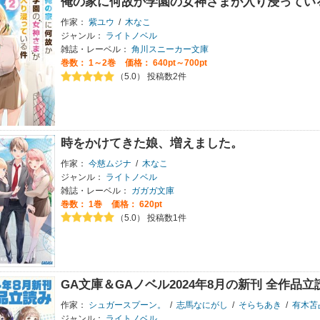
俺の家に何故か学園の女神さまが入り浸ってい
作家：
紫ユウ
/
木なこ
ジャンル：
ライトノベル
雑誌・レーベル：
角川スニーカー文庫
巻数：
1～2巻
価格： 640pt～700pt
（5.0） 投稿数2件
時をかけてきた娘、増えました。
作家：
今慈ムジナ
/
木なこ
ジャンル：
ライトノベル
雑誌・レーベル：
ガガガ文庫
巻数：
1巻
価格： 620pt
（5.0） 投稿数1件
GA文庫＆GAノベル2024年8月の新刊 全作品
作家：
シュガースプーン。
/
志馬なにがし
/
そらちあき
/
有木苫
ジャンル：
ライトノベル