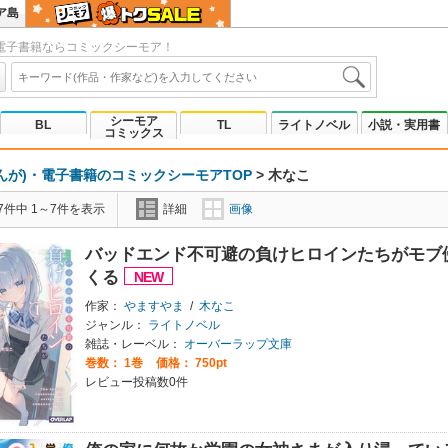
ア島
電子書籍ならコミックシーモア！
シーモア
BL
TL
ライトノベル
小説・実用書
コミックス
んが)・電子書籍のコミックシーモアTOP
>
木なこ
7件中 1～7件を表示
詳細
画像
バッドエンド不可避の負けヒロインたちがモブ
くる
作家：
やますやま
/
木なこ
ジャンル：
ライトノベル
雑誌・レーベル：
オーバーラップ文庫
巻数：
1巻
価格： 750pt
レビュー投稿数0件