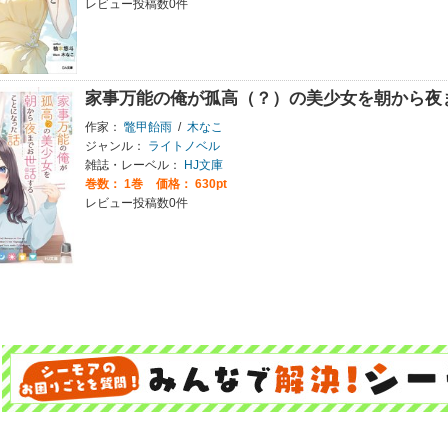
レビュー投稿数0件
家事万能の俺が孤高（？）の美少女を朝から夜
作家：
鼈甲飴雨
/
木なこ
ジャンル：
ライトノベル
雑誌・レーベル：
HJ文庫
巻数：
1巻
価格： 630pt
レビュー投稿数0件