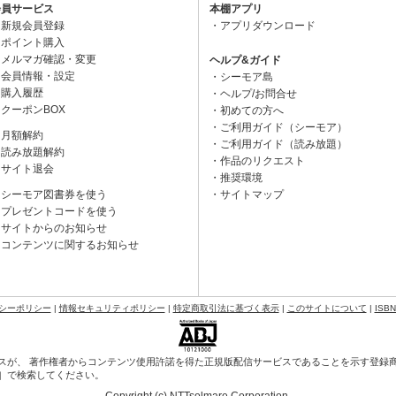
会員サービス
本棚アプリ
新規会員登録
アプリダウンロード
ポイント購入
メルマガ確認・変更
ヘルプ&ガイド
会員情報・設定
シーモア島
購入履歴
ヘルプ/お問合せ
クーポンBOX
初めての方へ
ご利用ガイド（シーモア）
月額解約
ご利用ガイド（読み放題）
読み放題解約
作品のリクエスト
サイト退会
推奨環境
シーモア図書券を使う
サイトマップ
プレゼントコードを使う
サイトからのお知らせ
コンテンツに関するお知らせ
シーポリシー
|
情報セキュリティポリシー
|
特定商取引法に基づく表示
|
このサイトについて
|
ISB
スが、 著作権者からコンテンツ使用許諾を得た正規版配信サービスであることを示す登録商標（
会］で検索してください。