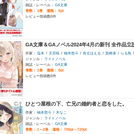
雑誌・レーベル：
GA文庫
巻数：
1巻
価格： 0pt
レビュー投稿数0件
GA文庫＆GAノベル2024年4月の新刊 全作品
作家：
塩本
/
天宮暁
/
柚本悠斗
/
有丈ほえる
/
箕崎准
/
らる鳥
/
ジャンル：
ライトノベル
雑誌・レーベル：
GA文庫
巻数：
1巻
価格： 0pt
レビュー投稿数0件
ひとつ屋根の下、亡兄の婚約者と恋をした。
作家：
柚本悠斗
/
木なこ
ジャンル：
ライトノベル
雑誌・レーベル：
GA文庫
巻数：
1～2巻
価格： 700pt～720pt