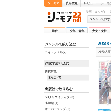
シーモア
読み放題
レビュー
シーモ
漫画（まんが）・
ジャンルで探す
総合
少年・青年
少女・女性
漫画(ま
ジャンルで絞り込む
検索結果
ライトノベル(7)
作家で絞り込む
選択解除
木なこ (7)
出版社で絞り込む
SBクリエイティブ (3)
小学館 (1)
オーバーラップ (1)