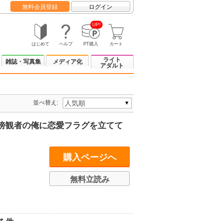
無料会員登録
ログイン
UP!
はじめて
ヘルプ
PT購入
カート
ライト
雑誌・写真集
メディア化
アダルト
並べ替え:
傍観者の俺に恋愛フラグを立てて
購入ページへ
無料立読み