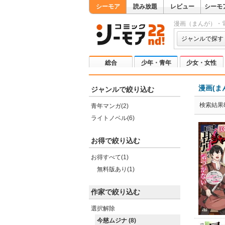
シーモア
読み放題
レビュー
シーモ
漫画（まんが）・
ジャンルで探す
総合
少年・青年
少女・女性
漫画(ま
ジャンルで絞り込む
検索結果
青年マンガ(2)
ライトノベル(6)
お得で絞り込む
お得すべて(1)
無料版あり(1)
作家で絞り込む
選択解除
今慈ムジナ (8)