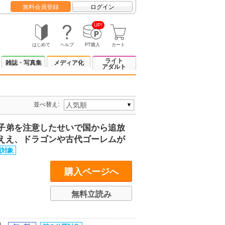
無料会員登録
ログイン
UP!
はじめて
ヘルプ
PT購入
カート
ライト
雑誌・写真集
メディア化
アダルト
並べ替え:
子弟を注意したせいで国から追放
ええ、ドラゴンや古代ゴーレムが
購入ページへ
無料立読み