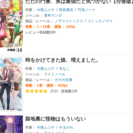
ただの門番、実は最強だと気づかない【分冊版
作家：
今慈ムジナ
/
咲良春吉
/
竹花ノート
ジャンル：
青年マンガ
雑誌・レーベル：
ノヴァコミックス
/
コミックノヴァ
巻数：
1～18巻
価格： 150pt
レビュー投稿数0件
時をかけてきた娘、増えました。
作家：
今慈ムジナ
/
木なこ
ジャンル：
ライトノベル
雑誌・レーベル：
ガガガ文庫
巻数：
1巻
価格： 620pt
（5.0） 投稿数1件
路地裏に怪物はもういない
作家：
今慈ムジナ
/
やまかわ