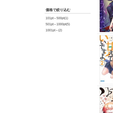
価格で絞り込む
101pt～500pt(1)
501pt～1000pt(5)
1001pt～(2)