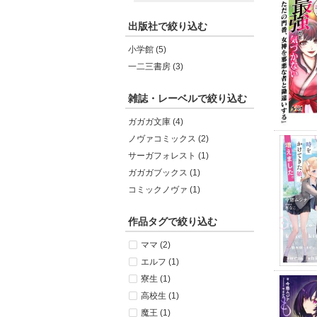
出版社で絞り込む
小学館 (5)
一二三書房 (3)
雑誌・レーベルで絞り込む
ガガガ文庫 (4)
ノヴァコミックス (2)
サーガフォレスト (1)
ガガガブックス (1)
コミックノヴァ (1)
作品タグで絞り込む
ママ (2)
エルフ (1)
寮生 (1)
高校生 (1)
魔王 (1)