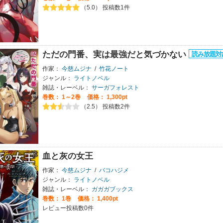
（5.0） 投稿数1件
ただの門番、実は最強だと気づかない
作家：
今慈ムジナ
/
竹花ノート
ジャンル：
ライトノベル
雑誌・レーベル：
サーガフォレスト
巻数：
1～2巻
価格： 1,300pt
（2.5） 投稿数2件
血と灰の女王
作家：
今慈ムジナ
/
バコハジメ
ジャンル：
ライトノベル
雑誌・レーベル：
ガガガブックス
巻数：
1巻
価格： 1,400pt
レビュー投稿数0件