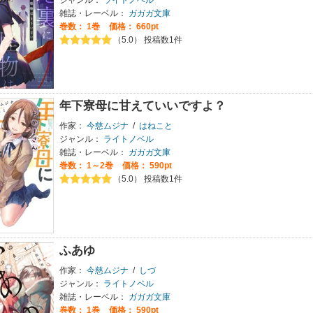
ジャンル：
ライトノベル
雑誌・レーベル：
ガガガ文庫
巻数：
1巻
価格： 660pt
（5.0） 投稿数1件
年下寮母に甘えていいですよ？
作家：
今慈ムジナ
/
はねこと
ジャンル：
ライトノベル
雑誌・レーベル：
ガガガ文庫
巻数：
1～2巻
価格： 590pt
（5.0） 投稿数1件
ふあゆ
作家：
今慈ムジナ
/
しづ
ジャンル：
ライトノベル
雑誌・レーベル：
ガガガ文庫
巻数：
1巻
価格： 590pt