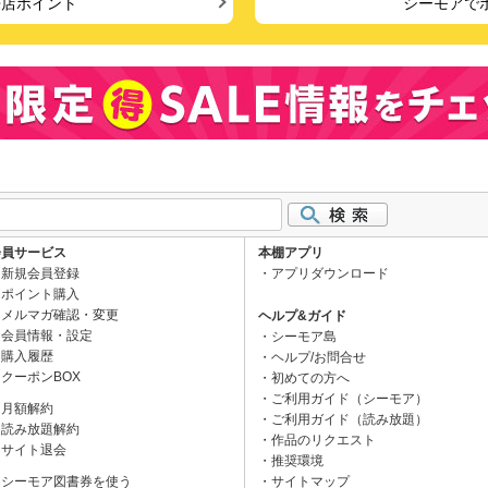
来店ポイント
シーモアで
会員サービス
本棚アプリ
新規会員登録
アプリダウンロード
ポイント購入
メルマガ確認・変更
ヘルプ&ガイド
会員情報・設定
シーモア島
購入履歴
ヘルプ/お問合せ
クーポンBOX
初めての方へ
ご利用ガイド（シーモア）
月額解約
ご利用ガイド（読み放題）
読み放題解約
作品のリクエスト
サイト退会
推奨環境
シーモア図書券を使う
サイトマップ