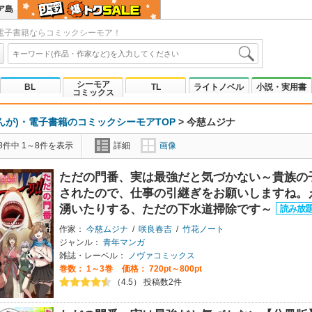
ア島
電子書籍ならコミックシーモア！
シーモア
BL
TL
ライトノベル
小説・実用書
コミックス
んが)・電子書籍のコミックシーモアTOP
>
今慈ムジナ
8件中 1～8件を表示
詳細
画像
ただの門番、実は最強だと気づかない～貴族の
されたので、仕事の引継ぎをお願いしますね。
湧いたりする、ただの下水道掃除です～
作家：
今慈ムジナ
/
咲良春吉
/
竹花ノート
ジャンル：
青年マンガ
雑誌・レーベル：
ノヴァコミックス
巻数：
1～3巻
価格： 720pt～800pt
（4.5） 投稿数2件