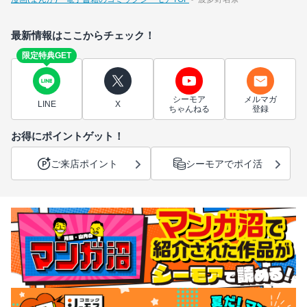
最新情報はここからチェック！
限定特典GET
シーモア
メルマガ
LINE
X
ちゃんねる
登録
お得にポイントゲット！
ご来店ポイント
シーモアでポイ活