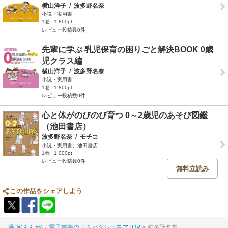
横山洋子
/
波多野名奈
小説・実用書
1巻
1,800pt
レビュー投稿数0件
先輩に学ぶ 乳児保育の困りごと解決BOOK 0歳
児クラス編
横山洋子
/
波多野名奈
小説・実用書
1巻
1,800pt
レビュー投稿数0件
心と体がのびのび育つ 0～2歳児のあそび図鑑
（池田書店）
波多野名奈
/
モチコ
小説・実用書、池田書店
1巻
1,000pt
レビュー投稿数0件
無料立読み
この作品をシェアしよう
漫画(まんが)・電子書籍のコミックシーモアTOP
波多野名奈