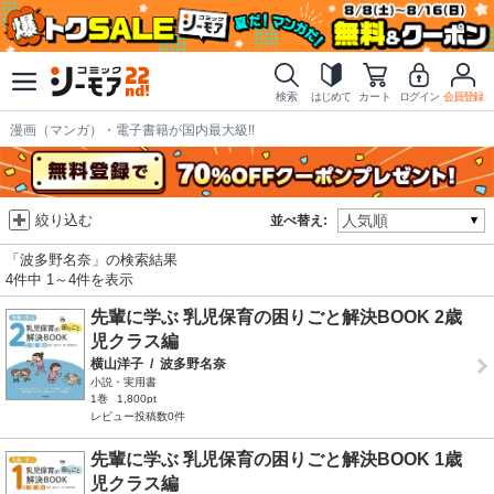
検索
はじめて
カート
ログイン
会員登録
漫画（マンガ）・電子書籍が国内最大級!!
絞り込む
並べ替え:
「波多野名奈」の検索結果
4件中 1～4件を表示
先輩に学ぶ 乳児保育の困りごと解決BOOK 2歳
児クラス編
横山洋子
/
波多野名奈
小説・実用書
1巻
1,800pt
レビュー投稿数0件
先輩に学ぶ 乳児保育の困りごと解決BOOK 1歳
児クラス編