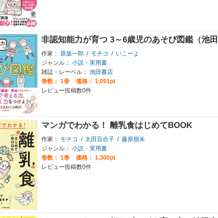
非認知能力が育つ 3～6歳児のあそび図鑑（池
作家：
原坂一郎
/
モチコ
/
いこーよ
ジャンル：
小説・実用書
雑誌・レーベル：
池田書店
巻数：
1巻
価格： 1,091pt
レビュー投稿数0件
マンガでわかる！ 離乳食はじめてBOOK
作家：
モチコ
/
太田百合子
/
藤原朋未
ジャンル：
小説・実用書
巻数：
1巻
価格： 1,300pt
レビュー投稿数0件