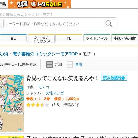
ア島
電子書籍ならコミックシーモア！
シーモア
BL
TL
ライトノベル
小説・実用書
コミックス
んが)・電子書籍のコミックシーモアTOP
>
モチコ
1件中 1～11件を表示
詳細
画像
育児ってこんなに笑えるんや！
作家：
モチコ
ジャンル：
女性マンガ
巻数：
1～2巻
価格： 1,000pt
（3.8） 投稿数4件