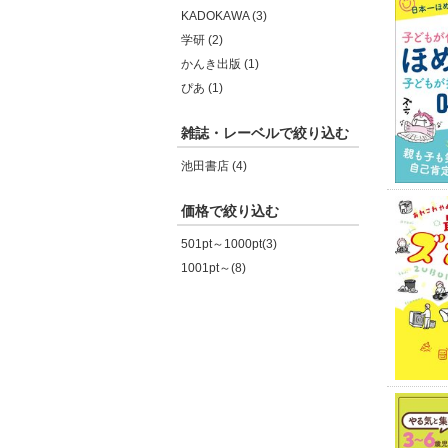
KADOKAWA (3)
学研 (2)
かんき出版 (1)
ぴあ (1)
雑誌・レーベルで絞り込む
池田書店 (4)
価格で絞り込む
501pt～1000pt(3)
1001pt～(8)