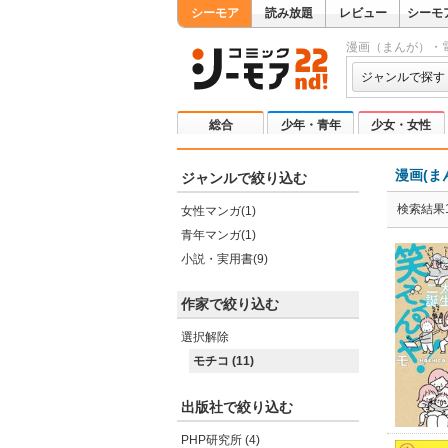
シーモア
読み放題
レビュー
シーモ
漫画（まんが）・
ジャンルで探す
総合
少年・青年
少女・女性
漫画(ま
ジャンルで絞り込む
検索結果1
女性マンガ(1)
青年マンガ(1)
小説・実用書(9)
作家で絞り込む
選択解除
モチコ (11)
出版社で絞り込む
PHP研究所 (4)