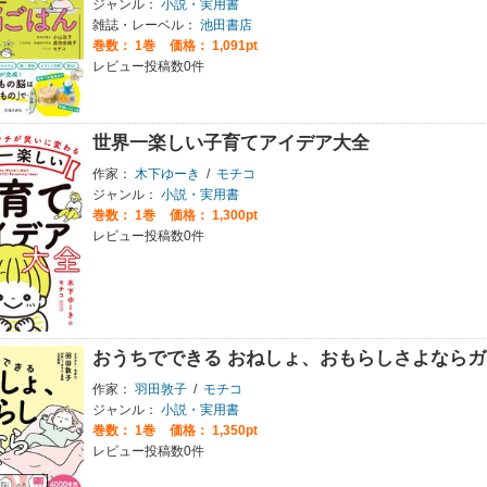
ジャンル：
小説・実用書
雑誌・レーベル：
池田書店
巻数：
1巻
価格： 1,091pt
レビュー投稿数0件
世界一楽しい子育てアイデア大全
作家：
木下ゆーき
/
モチコ
ジャンル：
小説・実用書
巻数：
1巻
価格： 1,300pt
レビュー投稿数0件
おうちでできる おねしょ、おもらしさよならガ
作家：
羽田敦子
/
モチコ
ジャンル：
小説・実用書
巻数：
1巻
価格： 1,350pt
レビュー投稿数0件