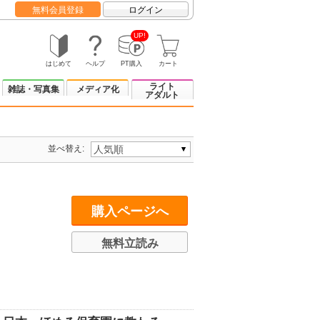
無料会員登録
ログイン
UP!
はじめて
ヘルプ
PT購入
カート
ライト
雑誌・写真集
メディア化
アダルト
並べ替え:
購入ページへ
無料立読み