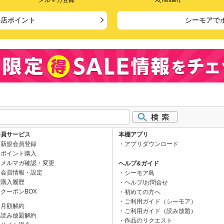
メルマガ登録
X(Twitter)
来店ポイント
シーモアで
会員サービス
本棚アプリ
新規会員登録
アプリダウンロード
ポイント購入
メルマガ確認・変更
ヘルプ&ガイド
会員情報・設定
シーモア島
購入履歴
ヘルプ/お問合せ
クーポンBOX
初めての方へ
ご利用ガイド（シーモア）
月額解約
ご利用ガイド（読み放題）
読み放題解約
作品のリクエスト