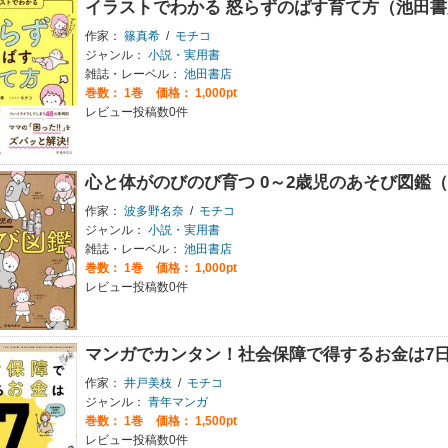
イラストでわかる 怒らずのばす育て方（池田書
作家：
篠真希
/
モチコ
ジャンル：
小説・実用書
雑誌・レーベル：
池田書店
巻数：
1巻
価格： 1,000pt
レビュー投稿数0件
心と体がのびのび育つ 0～2歳児のあそび図鑑
作家：
波多野名奈
/
モチコ
ジャンル：
小説・実用書
雑誌・レーベル：
池田書店
巻数：
1巻
価格： 1,000pt
レビュー投稿数0件
マンガでカンタン！社会保障で得するお金は7
作家：
井戸美枝
/
モチコ
ジャンル：
青年マンガ
巻数：
1巻
価格： 1,500pt
レビュー投稿数0件