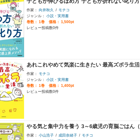
子どもが伸びるほめ方 子どもが折れない叱り方
作家：
向井秋久
/
モチコ
ジャンル：
小説・実用書
巻数：
1巻
価格： 1,500pt
レビュー投稿数0件
あれこれやめて気楽に生きたい 最高ズボラ生活
作家：
モチコ
ジャンル：
小説・実用書
巻数：
1巻
価格： 1,400pt
レビュー投稿数0件
やる気と集中力を養う 3～6歳児の育脳ごはん
作家：
小山浩子
/
成田奈緒子
/
モチコ