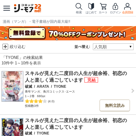
検索
はじめて
カート
ログイン
会員登録
漫画（マンガ）・電子書籍が国内最大級!!
絞り込む
並べ替え:
「TYONE」の検索結果
10件中 1～10件を表示
スキルが見えた二度目の人生が超余裕、初恋の
人と楽しく過ごしています
破滅
/
ARATA
/
TYONE
青年マンガ、角川コミックス･エース
1～2巻
680pt
(4.0)
無料立読み
投稿数3件
スキルが見えた二度目の人生が超余裕、初恋の
人と楽しく過ごしています
破滅
/
TYONE