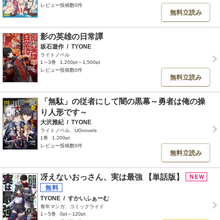
レビュー投稿数0件
無料立読み
影の英雄の日常譚
坂石遊作
/
TYONE
ライトノベル
1～3巻
1,200pt～1,500pt
レビュー投稿数0件
無料立読み
「無駄」の従者にして闇の黒幕～勇者は俺の操
り人形です～
大沢雅紀
/
TYONE
ライトノベル、UGnovels
1巻
1,200pt
レビュー投稿数0件
無料立読み
冴えないおっさん、実は最強 【単話版】
TYONE
/
すかいふぁーむ
青年マンガ、コミックライド
1～5巻
0pt～120pt