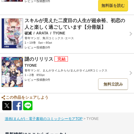
レビュー投稿数0件
無料版を読む
スキルが見えた二度目の人生が超余裕、初恋の
人と楽しく過ごしています【分冊版】
破滅
/
ARATA
/
TYONE
青年マンガ、角川コミックス･エース
1～19巻
0pt～80pt
レビュー投稿数0件
謎のリリリス
TYONE
青年マンガ、まんがタイムきらら/まんがタイムKRコミックス
1～2巻
850pt
レビュー投稿数0件
無料立読み
この作品をシェアしよう
漫画(まんが)・電子書籍のコミックシーモアTOP
TYONE