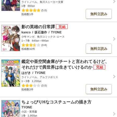
ライトノベル、角川スニーカー文庫
1巻
660pt
(5.0)
無料立読み
投稿数1件
影の英雄の日常譚
kanco
/
坂石遊作
/
TYONE
少年マンガ、角川コミックス･エース
1～7巻
640pt～680pt
(3.8)
無料立読み
投稿数32件
鑑定や亜空間倉庫がチートと言われてるけど、
それだけで異世界は生きていけるのか
はがき
/
TYONE
ライトノベル、アルファポリス
1～3巻
1,200pt
(3.0)
無料立読み
投稿数2件
ちょっぴりHなコスチュームの描き方
TYONE
小説・実用書
1巻
1,900pt