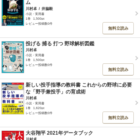
ム
川村卓
/
井脇毅
小説・実用書
1巻
1,500pt
レビュー投稿数0件
無料立読み
投げる 捕る 打つ 野球解析図鑑
川村卓
小説・実用書
1巻
1,500pt
レビュー投稿数0件
無料立読み
新しい投手指導の教科書 これからの野球に必要
な「野手兼投手」の育成術
川村卓
小説・実用書
1巻
1,620pt
レビュー投稿数0件
無料立読み
大谷翔平 2021年データブック
川村卓