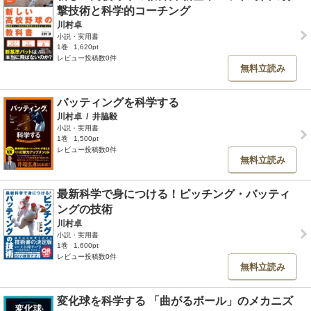
撃技術と科学的コーチング
川村卓
小説・実用書
1巻
1,620pt
レビュー投稿数0件
無料立読み
バッティングを科学する
川村卓
/
井脇毅
小説・実用書
1巻
1,500pt
レビュー投稿数0件
無料立読み
最新科学で身につける！ピッチング・バッティ
ングの技術
川村卓
小説・実用書
1巻
1,600pt
レビュー投稿数0件
無料立読み
変化球を科学する 「曲がるボール」のメカニズ