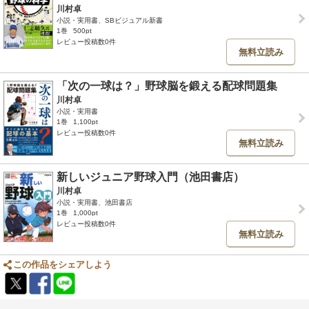
川村卓
小説・実用書、SBビジュアル新書
1巻
500pt
レビュー投稿数0件
無料立読み
「次の一球は？」野球脳を鍛える配球問題集
川村卓
小説・実用書
1巻
1,100pt
レビュー投稿数0件
無料立読み
新しいジュニア野球入門（池田書店）
川村卓
小説・実用書、池田書店
1巻
1,000pt
レビュー投稿数0件
無料立読み
この作品をシェアしよう