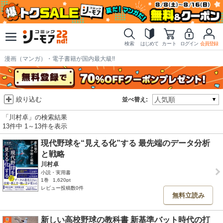
検索
はじめて
カート
ログイン
会員登録
漫画（マンガ）・電子書籍が国内最大級!!
絞り込む
並べ替え:
「川村卓」の検索結果
13件中 1～13件を表示
現代野球を“見える化”する 最先端のデータ分析
と戦略
川村卓
小説・実用書
1巻
1,620pt
レビュー投稿数0件
無料立読み
新しい高校野球の教科書 新基準バット時代の打