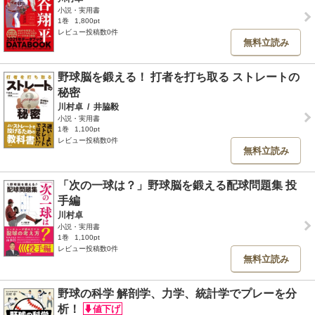
小説・実用書
1巻
1,800pt
レビュー投稿数0件
無料立読み
野球脳を鍛える！ 打者を打ち取る ストレートの
秘密
川村卓
/
井脇毅
小説・実用書
1巻
1,100pt
レビュー投稿数0件
無料立読み
「次の一球は？」野球脳を鍛える配球問題集 投
手編
川村卓
小説・実用書
1巻
1,100pt
レビュー投稿数0件
無料立読み
野球の科学 解剖学、力学、統計学でプレーを分
析！