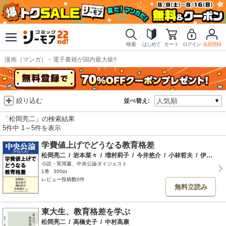
検索
はじめて
カート
ログイン
会員登録
漫画（マンガ）・電子書籍が国内最大級!!
絞り込む
並べ替え:
「松岡亮二」の検索結果
5件中 1～5件を表示
学費値上げでどうなる教育格差
松岡亮二
/
岩本菜々
/
増村莉子
/
今井悠介
/
小林哲夫
/
伊藤公平
小説・実用書、中央公論ダイジェスト
1巻
300pt
レビュー投稿数0件
無料立読み
東大生、教育格差を学ぶ
松岡亮二
/
高橋史子
/
中村高康