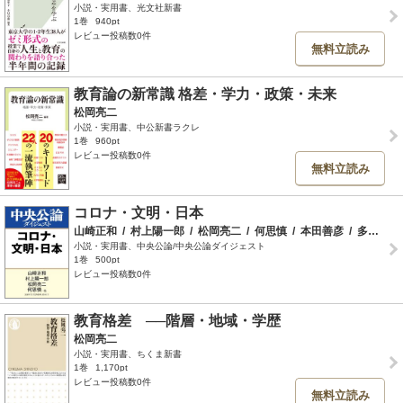
小説・実用書、光文社新書
1巻
940pt
レビュー投稿数0件
無料立読み
教育論の新常識 格差・学力・政策・未来
松岡亮二
小説・実用書、中公新書ラクレ
1巻
960pt
レビュー投稿数0件
無料立読み
コロナ・文明・日本
山崎正和
/
村上陽一郎
/
松岡亮二
/
何思慎
/
本田善彦
/
多和田葉子
小説・実用書、中央公論/中央公論ダイジェスト
1巻
500pt
レビュー投稿数0件
教育格差 ──階層・地域・学歴
松岡亮二
小説・実用書、ちくま新書
1巻
1,170pt
レビュー投稿数0件
無料立読み