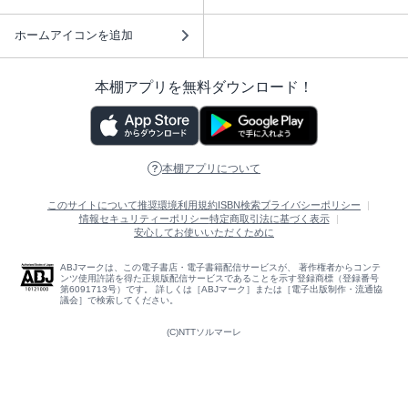
ホームアイコンを追加
本棚アプリを無料ダウンロード！
本棚アプリについて
このサイトについて
推奨環境
利用規約
ISBN検索
プライバシーポリシー
情報セキュリティーポリシー
特定商取引法に基づく表示
安心してお使いいただくために
ABJマークは、この電子書店・電子書籍配信サービスが、 著作権者からコンテ
ンツ使用許諾を得た正規版配信サービスであることを示す登録商標（登録番号
第6091713号）です。 詳しくは［ABJマーク］または［電子出版制作・流通協
議会］で検索してください。
(C)NTTソルマーレ