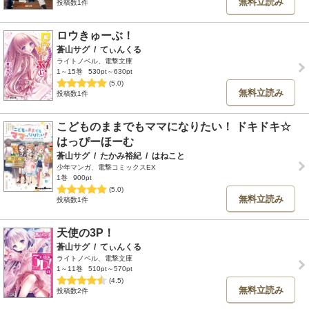
無料立読み
投稿数1件
ロウきゅーぶ！
蒼山サグ
/
てぃんくる
ライトノベル、電撃文庫
1～15巻
530pt～630pt
(5.0)
無料立読み
投稿数1件
こどものままでもママになりたい！ ドキドキ☆
はっぴーほーむ
蒼山サグ
/
たかみ裕紀
/
はねこと
少年マンガ、電撃コミックスEX
1巻
900pt
(5.0)
無料立読み
投稿数1件
天使の3P！
蒼山サグ
/
てぃんくる
ライトノベル、電撃文庫
1～11巻
510pt～570pt
(4.5)
無料立読み
投稿数2件