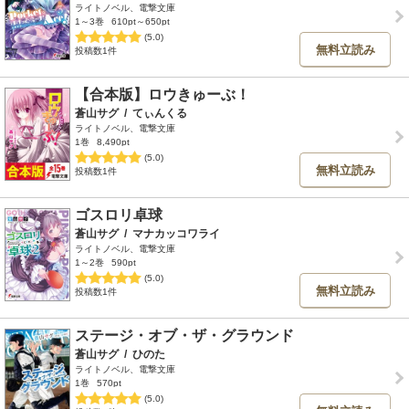
ライトノベル、電撃文庫
1～3巻
610pt～650pt
(5.0)
無料立読み
投稿数1件
【合本版】ロウきゅーぶ！
蒼山サグ
/
てぃんくる
ライトノベル、電撃文庫
1巻
8,490pt
(5.0)
無料立読み
投稿数1件
ゴスロリ卓球
蒼山サグ
/
マナカッコワライ
ライトノベル、電撃文庫
1～2巻
590pt
(5.0)
無料立読み
投稿数1件
ステージ・オブ・ザ・グラウンド
蒼山サグ
/
ひのた
ライトノベル、電撃文庫
1巻
570pt
(5.0)