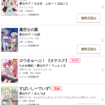
蒼山サグ
/
ちまき、ふみー
/
はねこと
ライトノベル
1巻
1,800pt
レビュー投稿数0件
無料立読み
魔空士の翼
蒼山サグ
/
so品
ライトノベル、IIV
1巻
1,300pt
レビュー投稿数0件
無料立読み
ロウきゅーぶ！ 【タテスク】
たかみ裕紀
/
蒼山サグ
/
てぃんくる
少年マンガ、タテスクコミック
1～44巻
0pt～60pt
レビュー投稿数0件
すぱいしーでいず!
蒼山サグ
/
きんつば
青年マンガ、まんがタイムきららフォワード/まんがタイムKRコミックス
1～3巻
650pt
レビュー投稿数0件