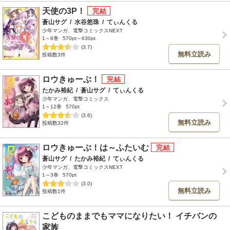
天使の3P！
蒼山サグ
/
水谷悠珠
/
てぃんくる
少年マンガ、電撃コミックスNEXT
1～8巻
570pt～630pt
(3.7)
無料立読み
投稿数3件
ロウきゅーぶ！
たかみ裕紀
/
蒼山サグ
/
てぃんくる
少年マンガ、電撃コミックス
1～12巻
570pt
(3.6)
無料立読み
投稿数32件
ロウきゅーぶ！は～ふたいむ
蒼山サグ
/
たかみ裕紀
/
てぃんくる
少年マンガ、電撃コミックスNEXT
1～3巻
570pt
(3.0)
無料立読み
投稿数1件
こどものままでもママになりたい！ イチバンの
家族