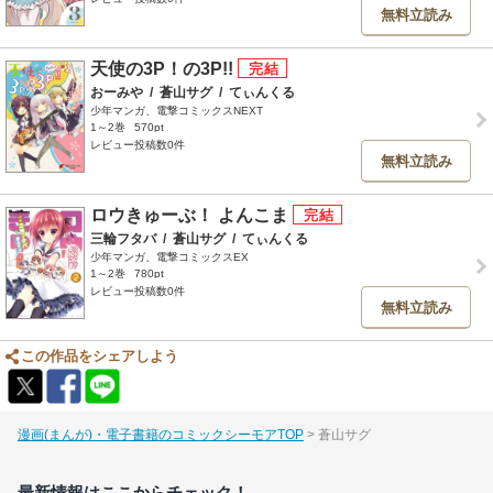
無料立読み
天使の3P！の3P!!
おーみや
/
蒼山サグ
/
てぃんくる
少年マンガ、電撃コミックスNEXT
1～2巻
570pt
レビュー投稿数0件
無料立読み
ロウきゅーぶ！ よんこま
三輪フタバ
/
蒼山サグ
/
てぃんくる
少年マンガ、電撃コミックスEX
1～2巻
780pt
レビュー投稿数0件
無料立読み
この作品をシェアしよう
漫画(まんが)・電子書籍のコミックシーモアTOP
蒼山サグ
最新情報はここからチェック！