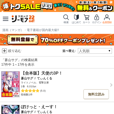
検索
はじめて
カート
ログイン
会員登録
漫画（マンガ）・電子書籍が国内最大級!!
絞り込む
並べ替え:
「蒼山サグ」の検索結果
17件中 1～17件を表示
【合本版】天使の3P！
蒼山サグ
/
てぃんくる
ライトノベル、電撃文庫
1巻
6,010pt
(5.0)
無料立読み
投稿数1件
ぽけっと・えーす！
蒼山サグ
/
てぃんくる