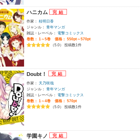
ハニカム
作家：
桂明日香
ジャンル：
青年マンガ
雑誌・レーベル：
電撃コミックス
巻数：
1～5巻
価格： 550pt～570pt
（5.0） 投稿数1件
Doubt！
作家：
天乃咲哉
ジャンル：
青年マンガ
雑誌・レーベル：
電撃コミックス
巻数：
1～4巻
価格： 570pt
（5.0） 投稿数1件
学園キノ