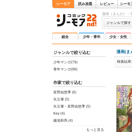
シーモア
読み放題
レビュー
シーモ
漫画（まんが）・
ジャンルで探す
総合
少年・青年
少女・女性
漫画(ま
ジャンルで絞り込む
検索結果1
少年マンガ(79)
青年マンガ(96)
作家で絞り込む
富野由悠季 (6)
矢立肇 (5)
矢立肇・富野由悠季 (5)
Key (4)
鎌池和馬 (4)
もっと見る