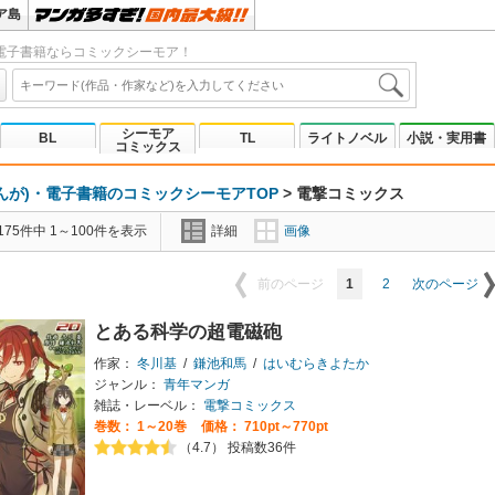
ア島
電子書籍ならコミックシーモア！
シーモア
BL
TL
ライトノベル
小説・実用書
コミックス
んが)・電子書籍のコミックシーモアTOP
>
電撃コミックス
75件中 1～100件を表示
詳細
画像
1
2
前のページ
次のページ
とある科学の超電磁砲
作家：
冬川基
/
鎌池和馬
/
はいむらきよたか
ジャンル：
青年マンガ
雑誌・レーベル：
電撃コミックス
巻数：
1～20巻
価格： 710pt～770pt
（4.7） 投稿数36件