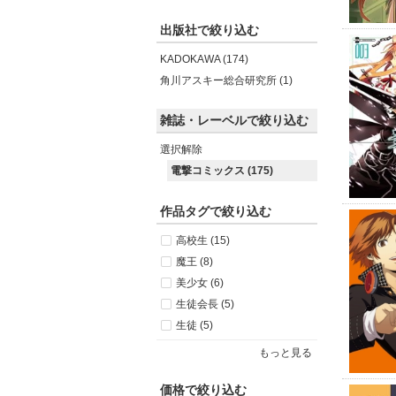
出版社で絞り込む
KADOKAWA (174)
角川アスキー総合研究所 (1)
雑誌・レーベルで絞り込む
選択解除
電撃コミックス (175)
作品タグで絞り込む
高校生 (15)
魔王 (8)
美少女 (6)
生徒会長 (5)
生徒 (5)
もっと見る
価格で絞り込む