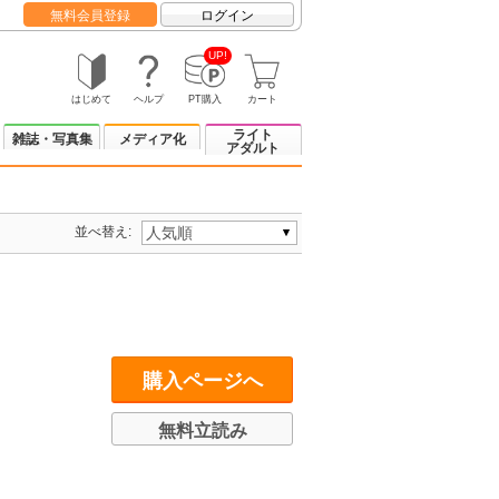
無料会員登録
ログイン
UP!
はじめて
ヘルプ
PT購入
カート
ライト
雑誌・写真集
メディア化
アダルト
並べ替え:
購入ページへ
無料立読み