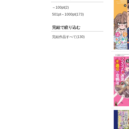
～100pt(2)
501pt～1000pt(173)
完結で絞り込む
完結作品すべて(130)