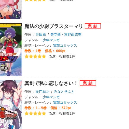
魔法の少尉ブラスターマリ
作家：
池田恵
/
矢立肇・富野由悠季
ジャンル：
少年マンガ
雑誌・レーベル：
電撃コミックス
巻数：
1巻
価格： 600pt
（5.0） 投稿数1件
真剣で私に恋しなさい！
作家：
多門結之
/
みなとそふと
ジャンル：
少年マンガ
雑誌・レーベル：
電撃コミックス
巻数：
1～5巻
価格： 570pt
（5.0） 投稿数1件