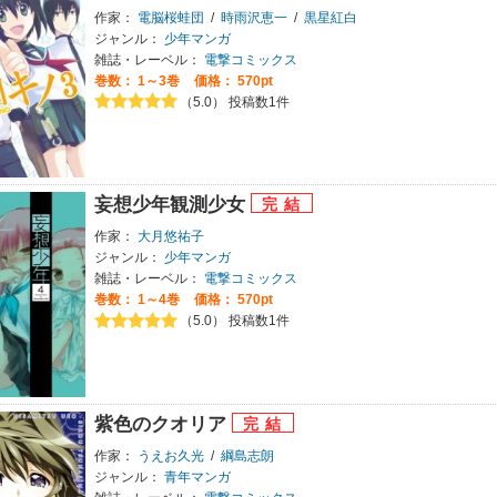
作家：
電脳桜蛙団
/
時雨沢恵一
/
黒星紅白
ジャンル：
少年マンガ
雑誌・レーベル：
電撃コミックス
巻数：
1～3巻
価格： 570pt
（5.0） 投稿数1件
妄想少年観測少女
作家：
大月悠祐子
ジャンル：
少年マンガ
雑誌・レーベル：
電撃コミックス
巻数：
1～4巻
価格： 570pt
（5.0） 投稿数1件
紫色のクオリア
作家：
うえお久光
/
綱島志朗
ジャンル：
青年マンガ