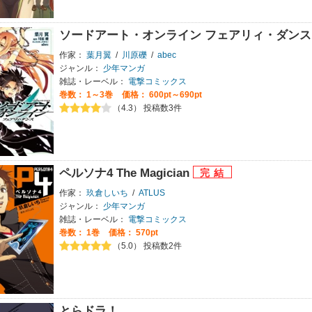
ソードアート・オンライン フェアリィ・ダン
作家：
葉月翼
/
川原礫
/
abec
ジャンル：
少年マンガ
雑誌・レーベル：
電撃コミックス
巻数：
1～3巻
価格： 600pt～690pt
（4.3） 投稿数3件
ペルソナ4 The Magician
作家：
玖倉しいち
/
ATLUS
ジャンル：
少年マンガ
雑誌・レーベル：
電撃コミックス
巻数：
1巻
価格： 570pt
（5.0） 投稿数2件
とらドラ！