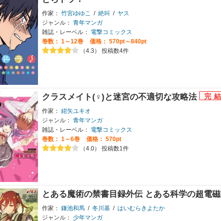
作家：
竹宮ゆゆこ
/
絶叫
/
ヤス
ジャンル：
青年マンガ
雑誌・レーベル：
電撃コミックス
巻数：
1～12巻
価格： 570pt～840pt
（4.3） 投稿数4件
クラスメイト(♀)と迷宮の不適切な攻略法
作家：
紺矢ユキオ
ジャンル：
青年マンガ
雑誌・レーベル：
電撃コミックス
巻数：
1～6巻
価格： 570pt
（4.0） 投稿数1件
とある魔術の禁書目録外伝 とある科学の超電
作家：
鎌池和馬
/
冬川基
/
はいむらきよたか
ジャンル：
少年マンガ