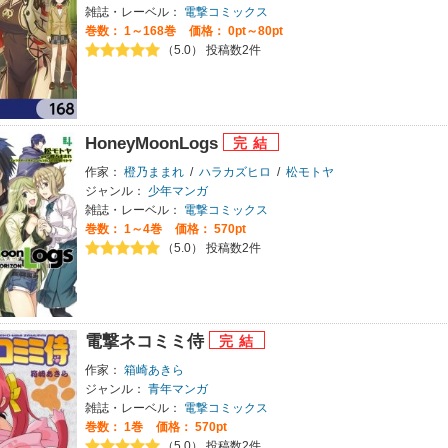
雑誌・レーベル：
電撃コミックス
巻数：
1～168巻
価格： 0pt～80pt
（5.0） 投稿数2件
HoneyMoonLogs
作家：
橙乃ままれ
/
ハラカズヒロ
/
松モトヤ
ジャンル：
少年マンガ
雑誌・レーベル：
電撃コミックス
巻数：
1～4巻
価格： 570pt
（5.0） 投稿数2件
電撃ネコミミ侍
作家：
箱崎あきら
ジャンル：
青年マンガ
雑誌・レーベル：
電撃コミックス
巻数：
1巻
価格： 570pt
（5.0） 投稿数2件