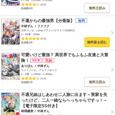
1～5巻
1,200pt～1,450pt
(4.0)
無料立読み
投稿数6件
不運からの最強男【分冊版】
中林ずん
/
フクフク
少年マンガ、comicグラスト/グラストCOMICS
1～46巻
150pt
(5.0)
無料版を読む
投稿数3件
可愛いけど最強？ 異世界でもふもふ友達と大冒
険！
ありぽん
/
中林ずん
ライトノベル、アルファポリス
1～6巻
1,200pt～1,400pt
(4.4)
無料立読み
投稿数5件
不遇兄妹はしあわせ二人旅に出ます～実家を失
ったけど、二人一緒ならへっちゃらですっ！～
【電子限定SS付き】
時岡継美
/
中林ずん