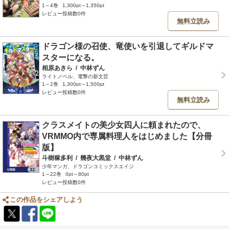
1～4巻
1,300pt～1,350pt
レビュー投稿数0件
無料立読み
ドラゴン様の召使、竜使いを引退してギルドマ
スターになる。
相原あきら
/
中林ずん
ライトノベル、電撃の新文芸
1～2巻
1,300pt～1,500pt
レビュー投稿数0件
無料立読み
クラスメイトの美少女四人に頼まれたので、
VRMMO内で専属料理人をはじめました【分冊
版】
斗樹稼多利
/
幾夜大黒堂
/
中林ずん
少年マンガ、ドラゴンコミックスエイジ
1～22巻
0pt～80pt
レビュー投稿数0件
この作品をシェアしよう