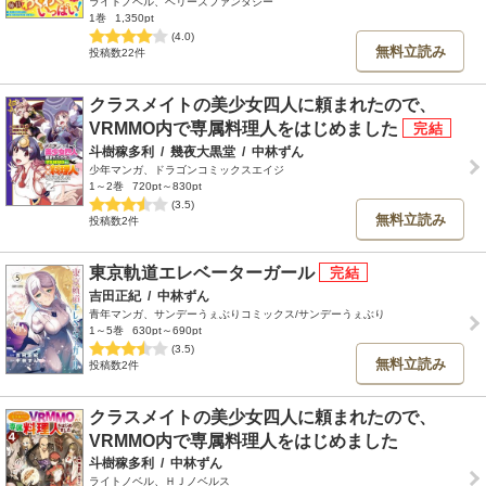
ライトノベル、ベリーズファンタジー
1巻
1,350pt
(4.0)
無料立読み
投稿数22件
クラスメイトの美少女四人に頼まれたので、
VRMMO内で専属料理人をはじめました
斗樹稼多利
/
幾夜大黒堂
/
中林ずん
少年マンガ、ドラゴンコミックスエイジ
1～2巻
720pt～830pt
(3.5)
無料立読み
投稿数2件
東京軌道エレベーターガール
吉田正紀
/
中林ずん
青年マンガ、サンデーうぇぶりコミックス/サンデーうぇぶり
1～5巻
630pt～690pt
(3.5)
無料立読み
投稿数2件
クラスメイトの美少女四人に頼まれたので、
VRMMO内で専属料理人をはじめました
斗樹稼多利
/
中林ずん
ライトノベル、ＨＪノベルス