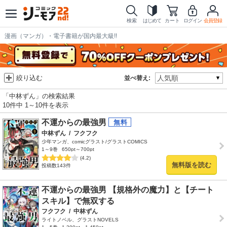
検索
はじめて
カート
ログイン
会員登録
漫画（マンガ）・電子書籍が国内最大級!!
絞り込む
並べ替え:
「中林ずん」の検索結果
10件中 1～10件を表示
不運からの最強男
中林ずん
/
フクフク
少年マンガ、comicグラスト/グラストCOMICS
1～9巻
650pt～700pt
(4.2)
無料版を読む
投稿数143件
不運からの最強男 【規格外の魔力】と【チート
スキル】で無双する
フクフク
/
中林ずん
ライトノベル、グラストNOVELS