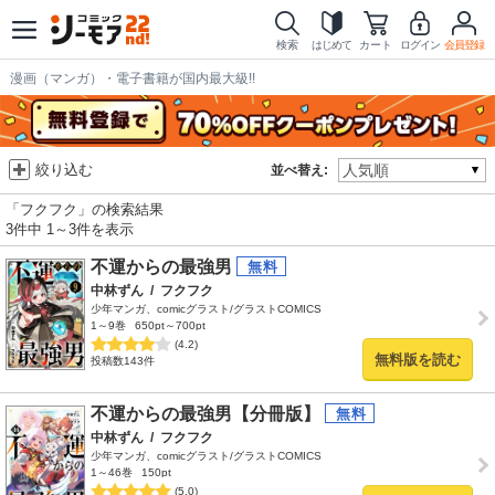
検索
はじめて
カート
ログイン
会員登録
漫画（マンガ）・電子書籍が国内最大級!!
絞り込む
並べ替え:
「フクフク」の検索結果
3件中 1～3件を表示
不運からの最強男
中林ずん
/
フクフク
少年マンガ、comicグラスト/グラストCOMICS
1～9巻
650pt～700pt
(4.2)
無料版を読む
投稿数143件
不運からの最強男【分冊版】
中林ずん
/
フクフク
少年マンガ、comicグラスト/グラストCOMICS
1～46巻
150pt
(5.0)