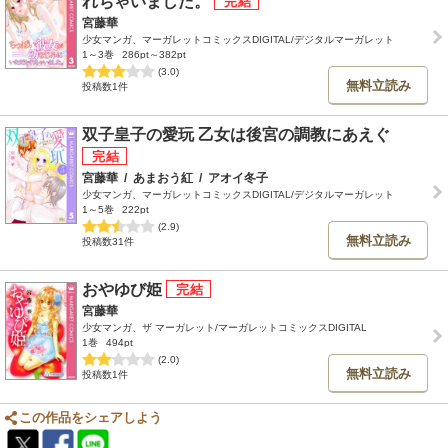
れちゃいました。
宮藤華
少女マンガ、マーガレットコミックスDIGITAL/デジタルマーガレット
1～3巻
286pt～382pt
(3.0)
無料立読み
投稿数1件
双子皇子の愛玩 乙女は後宮の調教にあえぐ
宮藤華
/
あまおう紅
/
アオイ冬子
少女マンガ、マーガレットコミックスDIGITAL/デジタルマーガレット
1～5巻
222pt
(2.9)
無料立読み
投稿数31件
おやゆび姫
宮藤華
少女マンガ、ザ マーガレット/マーガレットコミックスDIGITAL
1巻
494pt
(2.0)
無料立読み
投稿数1件
この作品をシェアしよう