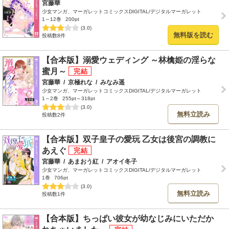
宮藤華
少女マンガ、マーガレットコミックスDIGITAL/デジタルマーガレット
1～12巻
200pt
(3.0)
無料版を読む
投稿数8件
【合本版】溺愛ウェディング ～林檎姫の淫らな
蜜月～
宮藤華
/
京極れな
/
みなみ遥
少女マンガ、マーガレットコミックスDIGITAL/デジタルマーガレット
1～2巻
255pt～318pt
(3.0)
無料立読み
投稿数2件
【合本版】双子皇子の愛玩 乙女は後宮の調教に
あえぐ
宮藤華
/
あまおう紅
/
アオイ冬子
少女マンガ、マーガレットコミックスDIGITAL/デジタルマーガレット
1巻
706pt
(3.0)
無料立読み
投稿数1件
【合本版】ちっぱい彼女が幼なじみにいただか