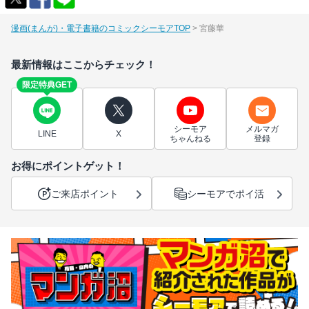
漫画(まんが)・電子書籍のコミックシーモアTOP
宮藤華
最新情報はここからチェック！
限定特典GET
シーモア
メルマガ
LINE
X
ちゃんねる
登録
お得にポイントゲット！
ご来店ポイント
シーモアでポイ活