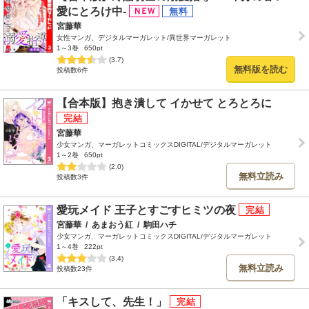
愛にとろけ中-
宮藤華
女性マンガ、デジタルマーガレット/異世界マーガレット
1～3巻
650pt
(3.7)
無料版を読む
投稿数6件
【合本版】抱き潰して イかせて とろとろに
宮藤華
少女マンガ、マーガレットコミックスDIGITAL/デジタルマーガレット
1～2巻
650pt
(2.0)
無料立読み
投稿数3件
愛玩メイド 王子とすごすヒミツの夜
宮藤華
/
あまおう紅
/
駒田ハチ
少女マンガ、マーガレットコミックスDIGITAL/デジタルマーガレット
1～4巻
222pt
(3.4)
無料立読み
投稿数23件
「キスして、先生！」