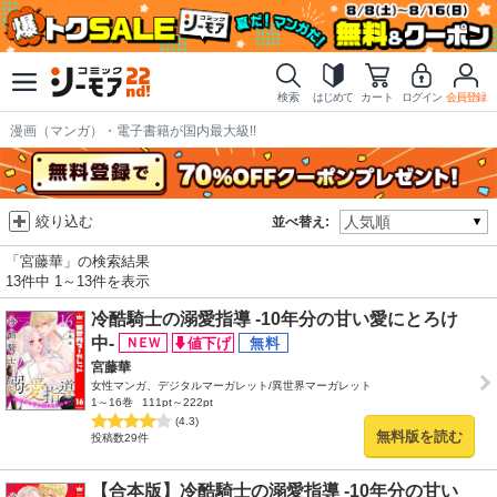
検索
はじめて
カート
ログイン
会員登録
漫画（マンガ）・電子書籍が国内最大級!!
絞り込む
並べ替え:
「宮藤華」の検索結果
13件中 1～13件を表示
冷酷騎士の溺愛指導 -10年分の甘い愛にとろけ
中-
宮藤華
女性マンガ、デジタルマーガレット/異世界マーガレット
1～16巻
111pt～222pt
(4.3)
無料版を読む
投稿数29件
【合本版】冷酷騎士の溺愛指導 -10年分の甘い