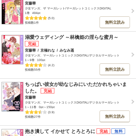
宮藤華
少女マンガ、ザ マーガレット/マーガレットコミックスDIGITAL
1巻
494pt
(5.0)
無料立読み
投稿数1件
溺愛ウェディング ～林檎姫の淫らな蜜月～
宮藤華
/
京極れな
/
みなみ遥
少女マンガ、マーガレットコミックスDIGITAL/デジタルマーガレット
1～9巻
100pt
(4.2)
無料立読み
投稿数55件
ちっぱい彼女が幼なじみにいただかれちゃいま
した。
宮藤華
少女マンガ、マーガレットコミックスDIGITAL/デジタルマーガレット
1～11巻
0pt～150pt
(3.9)
無料立読み
投稿数27件
抱き潰して イかせて とろとろに