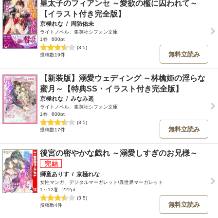
皇太子のフィアンセ ～愛欲の檻に囚われて～
【イラスト付き完全版】
京極れな
/
周防佑未
ライトノベル、集英社シフォン文庫
1巻
600pt
(3.5)
無料立読み
投稿数19件
【新装版】溺愛ウェディング ～林檎姫の淫らな
蜜月～【特典SS・イラスト付き完全版】
京極れな
/
みなみ遥
ライトノベル、集英社シフォン文庫
1巻
600pt
(3.5)
無料立読み
投稿数17件
後宮の密やかな戯れ ～溺愛しすぎのお兄様～
獅童ありす
/
京極れな
女性マンガ、デジタルマーガレット/異世界マーガレット
1～12巻
222pt
(3.5)
無料立読み
投稿数4件