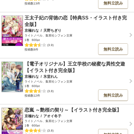
無料立読み
投稿数13件
王太子妃の背徳の恋【特典SS・イラスト付き完
全版】
京極れな
/
天野ちぎり
ライトノベル、集英社シフォン文庫
1巻
600pt
(3.9)
無料立読み
投稿数8件
【電子オリジナル】王立学校の秘蜜な異性交遊
【イラスト付き完全版】
京極れな
/
氷堂れん
ライトノベル、集英社シフォン文庫
1巻
600pt
(3.8)
無料立読み
投稿数12件
恋嵐 ～艶桜の契り～【イラスト付き完全版】
京極れな
/
アオイ冬子
ライトノベル、集英社シフォン文庫
1巻
600pt
(3.8)