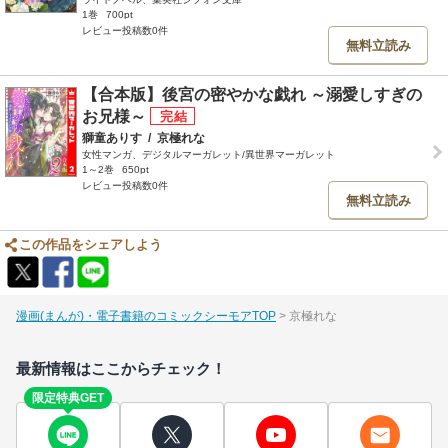
1巻
700pt
レビュー投稿数0件
無料立読み
【合本版】後宮の密やかな戯れ ～溺愛しすぎの
お兄様～
獅童ありす
/
京極れな
女性マンガ、デジタルマーガレット/異世界マーガレット
1～2巻
650pt
レビュー投稿数0件
無料立読み
この作品をシェアしよう
漫画(まんが)・電子書籍のコミックシーモアTOP
京極れな
最新情報はここからチェック！
限定特典GET