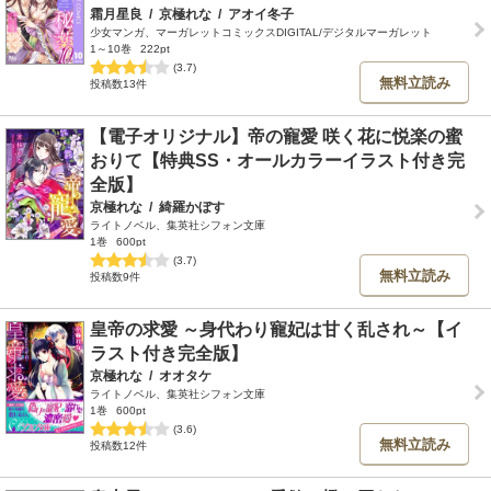
霜月星良
/
京極れな
/
アオイ冬子
少女マンガ、マーガレットコミックスDIGITAL/デジタルマーガレット
1～10巻
222pt
(3.7)
無料立読み
投稿数13件
【電子オリジナル】帝の寵愛 咲く花に悦楽の蜜
おりて【特典SS・オールカラーイラスト付き完
全版】
京極れな
/
綺羅かぼす
ライトノベル、集英社シフォン文庫
1巻
600pt
(3.7)
無料立読み
投稿数9件
皇帝の求愛 ～身代わり寵妃は甘く乱され～【イ
ラスト付き完全版】
京極れな
/
オオタケ
ライトノベル、集英社シフォン文庫
1巻
600pt
(3.6)
無料立読み
投稿数12件