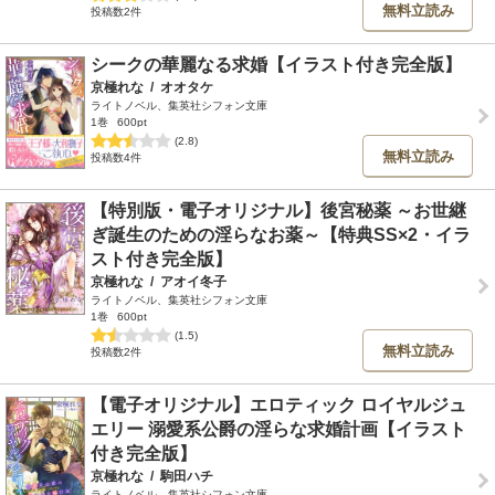
無料立読み
投稿数2件
シークの華麗なる求婚【イラスト付き完全版】
京極れな
/
オオタケ
ライトノベル、集英社シフォン文庫
1巻
600pt
(2.8)
無料立読み
投稿数4件
【特別版・電子オリジナル】後宮秘薬 ～お世継
ぎ誕生のための淫らなお薬～【特典SS×2・イラ
スト付き完全版】
京極れな
/
アオイ冬子
ライトノベル、集英社シフォン文庫
1巻
600pt
(1.5)
無料立読み
投稿数2件
【電子オリジナル】エロティック ロイヤルジュ
エリー 溺愛系公爵の淫らな求婚計画【イラスト
付き完全版】
京極れな
/
駒田ハチ
ライトノベル、集英社シフォン文庫