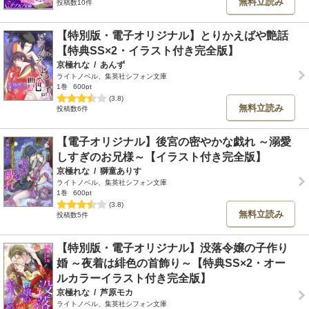
無料立読み
投稿数10件
【特別版・電子オリジナル】とりかえばや艶話
【特典SS×2・イラスト付き完全版】
京極れな
/
あんず
ライトノベル、集英社シフォン文庫
1巻
600pt
(3.8)
無料立読み
投稿数6件
【電子オリジナル】後宮の密やかな戯れ ～溺愛
しすぎのお兄様～【イラスト付き完全版】
京極れな
/
獅童ありす
ライトノベル、集英社シフォン文庫
1巻
600pt
(3.8)
無料立読み
投稿数5件
【特別版・電子オリジナル】没落令嬢の子作り
婚 ～夜着は緋色の首飾り～【特典SS×2・オー
ルカラーイラスト付き完全版】
京極れな
/
芦原モカ
ライトノベル、集英社シフォン文庫