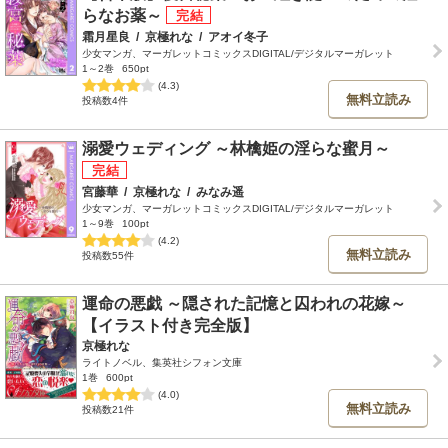
らなお薬～
霜月星良
/
京極れな
/
アオイ冬子
少女マンガ、マーガレットコミックスDIGITAL/デジタルマーガレット
1～2巻
650pt
(4.3)
無料立読み
投稿数4件
溺愛ウェディング ～林檎姫の淫らな蜜月～
宮藤華
/
京極れな
/
みなみ遥
少女マンガ、マーガレットコミックスDIGITAL/デジタルマーガレット
1～9巻
100pt
(4.2)
無料立読み
投稿数55件
運命の悪戯 ～隠された記憶と囚われの花嫁～
【イラスト付き完全版】
京極れな
ライトノベル、集英社シフォン文庫
1巻
600pt
(4.0)
無料立読み
投稿数21件