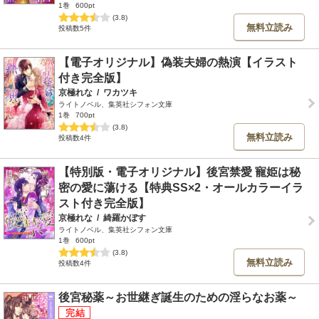
1巻
600pt
(3.8)
無料立読み
投稿数5件
【電子オリジナル】偽装夫婦の熱演【イラスト
付き完全版】
京極れな
/
ワカツキ
ライトノベル、集英社シフォン文庫
1巻
700pt
(3.8)
無料立読み
投稿数4件
【特別版・電子オリジナル】後宮禁愛 寵姫は秘
密の愛に蕩ける【特典SS×2・オールカラーイラ
スト付き完全版】
京極れな
/
綺羅かぼす
ライトノベル、集英社シフォン文庫
1巻
600pt
(3.8)
無料立読み
投稿数4件
後宮秘薬～お世継ぎ誕生のための淫らなお薬～