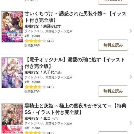
甘いくちづけ ～誘惑された男装令嬢～【イラス
ト付き完全版】
京極れな
/
綺羅かぼす
ライトノベル、集英社シフォン文庫
1巻
600pt
(3.9)
無料立読み
投稿数18件
【電子オリジナル】溺愛の刑に処す【イラスト
付き完全版】
京極れな
/
八千代ハル
ライトノベル、集英社シフォン文庫
1巻
600pt
(3.9)
無料立読み
投稿数17件
黒騎士と茨姫 ～極上の蜜夜をかぞえて～【特典
SS・イラスト付き完全版】
京極れな
/
風コトハ
ライトノベル、集英社シフォン文庫
1巻
600pt
(3.9)