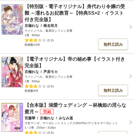
【特別版・電子オリジナル】身代わり令嬢の受
難 ～濡れるお妃教育～【特典SS×2・イラスト
付き完全版】
京極れな
/
椎名咲月
ライトノベル、集英社シフォン文庫
1巻
600pt
(3.3)
無料立読み
投稿数10件
【電子オリジナル】帝の秘め事【イラスト付き
完全版】
京極れな
/
芦原モカ
ライトノベル、集英社シフォン文庫
1巻
600pt
(3.0)
無料立読み
投稿数5件
【合本版】溺愛ウェディング ～林檎姫の淫らな
蜜月～
宮藤華
/
京極れな
/
みなみ遥
少女マンガ、マーガレットコミックスDIGITAL/デジタルマーガレット
1～2巻
255pt～318pt
(3.0)