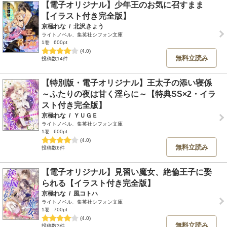
【電子オリジナル】少年王のお気に召すまま
【イラスト付き完全版】
京極れな
/
北沢きょう
ライトノベル、集英社シフォン文庫
1巻
600pt
(4.0)
無料立読み
投稿数14件
【特別版・電子オリジナル】王太子の添い寝係
～ふたりの夜は甘く淫らに～【特典SS×2・イラ
スト付き完全版】
京極れな
/
ＹＵＧＥ
ライトノベル、集英社シフォン文庫
1巻
600pt
(4.0)
無料立読み
投稿数6件
【電子オリジナル】見習い魔女、絶倫王子に娶
られる【イラスト付き完全版】
京極れな
/
風コトハ
ライトノベル、集英社シフォン文庫
1巻
700pt
(4.0)
無料立読み
投稿数3件