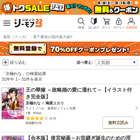
検索
はじめて
カート
ログイン
会員登録
漫画（マンガ）・電子書籍が国内最大級!!
絞り込む
並べ替え:
「京極れな」の検索結果
31件中 1～31件を表示
王の華嫁 ～政略婚の愛に濡れて～【イラスト付
き完全版】
京極れな
/
鳩屋ユカリ
ライトノベル、集英社シフォン文庫
1巻
600pt
(4.3)
無料立読み
投稿数51件
【合本版】後宮秘薬～お世継ぎ誕生のための淫