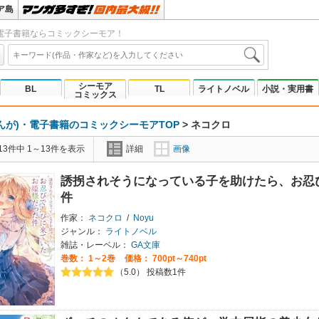
ア島
電子書籍ならコミックシーモア！
シーモア
BL
TL
ライトノベル
小説・実用書
コミックス
んが)・電子書籍のコミックシーモアTOP
>
ネコクロ
3件中 1～13件を表示
詳細
画像
誘拐されそうになっている子を助けたら、お忍
件
作家：
ネコクロ
/
Noyu
ジャンル：
ライトノベル
雑誌・レーベル：
GA文庫
巻数：
1～2巻
価格： 700pt～740pt
（5.0） 投稿数1件