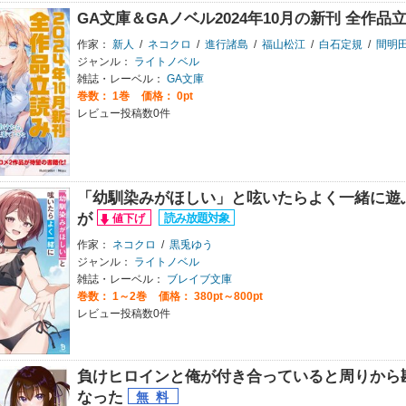
GA文庫＆GAノベル2024年10月の新刊 全作
作家：
新人
/
ネコクロ
/
進行諸島
/
福山松江
/
白石定規
/
間明
ジャンル：
ライトノベル
雑誌・レーベル：
GA文庫
巻数：
1巻
価格： 0pt
レビュー投稿数0件
「幼馴染みがほしい」と呟いたらよく一緒に遊
が
作家：
ネコクロ
/
黒兎ゆう
ジャンル：
ライトノベル
雑誌・レーベル：
ブレイブ文庫
巻数：
1～2巻
価格： 380pt～800pt
レビュー投稿数0件
負けヒロインと俺が付き合っていると周りから
なった