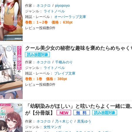
作家：
ネコクロ
/
piyopoyo
ジャンル：
ライトノベル
雑誌・レーベル：
オーバーラップ文庫
巻数：
1～2巻
価格： 630pt
レビュー投稿数0件
クール美少女の秘密な趣味を褒めたらめちゃく
作家：
ネコクロ
/
千種みのり
ジャンル：
ライトノベル
雑誌・レーベル：
ブレイブ文庫
巻数：
1巻
価格： 380pt
レビュー投稿数0件
「幼馴染みがほしい」と呟いたらよく一緒に遊
が【分冊版】
作家：
ネコクロ
/
乃々木じぐ
/
黒兎ゆう
ジャンル：
女性マンガ