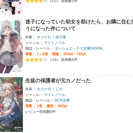
（4.0） 投稿数1件
迷子になっていた幼女を助けたら、お隣に住む
うになった件について
作家：
ネコクロ
/
緑川葉
ジャンル：
ライトノベル
雑誌・レーベル：
ダッシュエックス文庫DIGITAL
巻数：
1～8巻
価格： 660pt～780pt
（3.6） 投稿数5件
生徒の保護者が元カノだった
作家：
ネコクロ
/
しの
ジャンル：
ライトノベル
雑誌・レーベル：
GCN文庫
巻数：
1巻
価格： 800pt
レビュー投稿数0件