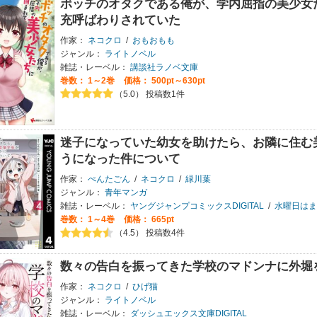
ボッチのオタクである俺が、学内屈指の美少女
充呼ばわりされていた
作家：
ネコクロ
/
おもおもも
ジャンル：
ライトノベル
雑誌・レーベル：
講談社ラノベ文庫
巻数：
1～2巻
価格： 500pt～630pt
（5.0） 投稿数1件
迷子になっていた幼女を助けたら、お隣に住む
うになった件について
作家：
ぺんたごん
/
ネコクロ
/
緑川葉
ジャンル：
青年マンガ
雑誌・レーベル：
ヤングジャンプコミックスDIGITAL
/
水曜日はまったりダッ
巻数：
1～4巻
価格： 665pt
（4.5） 投稿数4件
数々の告白を振ってきた学校のマドンナに外堀
作家：
ネコクロ
/
ひげ猫
ジャンル：
ライトノベル
雑誌・レーベル：
ダッシュエックス文庫DIGITAL