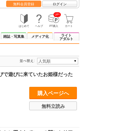
無料会員登録
ログイン
UP!
はじめて
ヘルプ
PT購入
カート
ライト
雑誌・写真集
メディア化
アダルト
並べ替え:
びで遊びに来ていたお姫様だった
購入ページへ
無料立読み