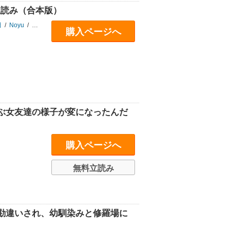
品立読み（合本版）
田
/
Noyu
/
カット
/
満水
/
あずーる
購入ページへ
ぶ女友達の様子が変になったんだ
購入ページへ
無料立読み
勘違いされ、幼馴染みと修羅場に