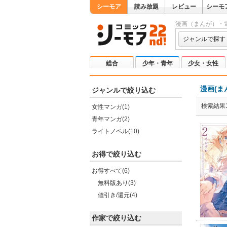
シーモア
読み放題
レビュー
シーモ
漫画（まんが）・
ジャンルで探す
総合
少年・青年
少女・女性
漫画(ま
ジャンルで絞り込む
検索結果1
女性マンガ(1)
青年マンガ(2)
ライトノベル(10)
お得で絞り込む
お得すべて(6)
無料版あり(3)
値引き/還元(4)
作家で絞り込む