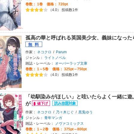
巻数：
1巻
価格： 720pt
（4.0） 投稿数1件
孤高の華と呼ばれる英国美少女、義妹になった
作家：
ネコクロ
/
Parum
ジャンル：
ライトノベル
雑誌・レーベル：
オーバーラップ文庫
巻数：
1～5巻
価格： 325pt～750pt
（4.0） 投稿数1件
「幼馴染みがほしい」と呟いたらよく一緒に遊
が
作家：
ネコクロ
/
乃々木じぐ
/
黒兎ゆう
ジャンル：
青年マンガ
雑誌・レーベル：
ノヴァコミックス
巻数：
1～2巻
価格： 375pt～800pt