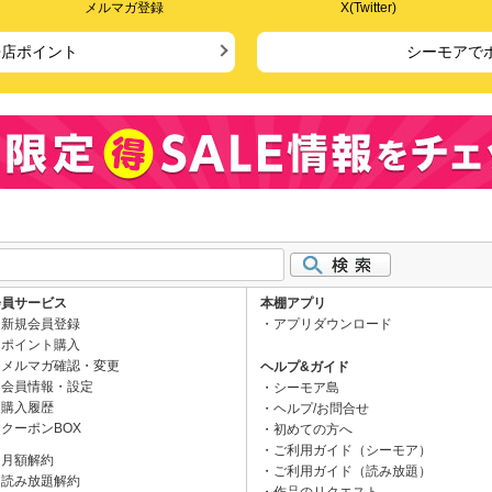
メルマガ登録
X(Twitter)
来店ポイント
シーモアで
会員サービス
本棚アプリ
新規会員登録
アプリダウンロード
ポイント購入
メルマガ確認・変更
ヘルプ&ガイド
会員情報・設定
シーモア島
購入履歴
ヘルプ/お問合せ
クーポンBOX
初めての方へ
ご利用ガイド（シーモア）
月額解約
ご利用ガイド（読み放題）
読み放題解約
作品のリクエスト