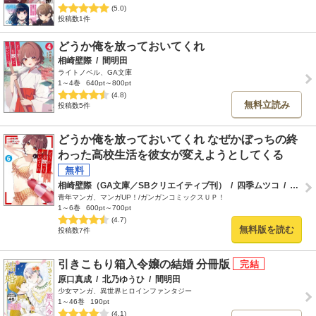
(5.0)
投稿数1件
どうか俺を放っておいてくれ
相崎壁際
/
間明田
ライトノベル、GA文庫
1～4巻
640pt～800pt
(4.8)
無料立読み
投稿数5件
どうか俺を放っておいてくれ なぜかぼっちの終
わった高校生活を彼女が変えようとしてくる
相崎壁際（GA文庫／SBクリエイティブ刊）
/
四季ムツコ
/
間明田
青年マンガ、マンガUP！/ガンガンコミックスＵＰ！
1～6巻
600pt～700pt
(4.7)
無料版を読む
投稿数7件
引きこもり箱入令嬢の結婚 分冊版
原口真成
/
北乃ゆうひ
/
間明田
少女マンガ、異世界ヒロインファンタジー
1～46巻
190pt
(4.1)