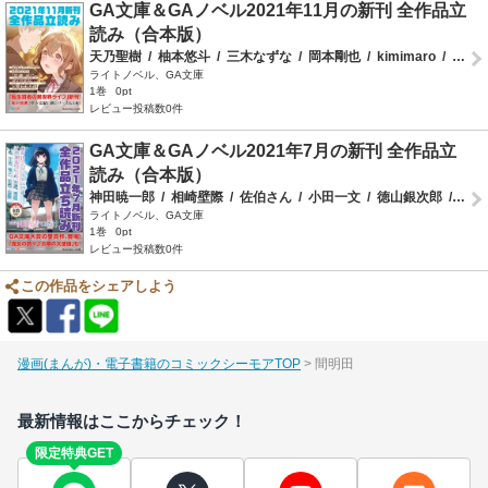
GA文庫＆GAノベル2021年11月の新刊 全作品立
読み（合本版）
天乃聖樹
/
柚本悠斗
/
三木なずな
/
岡本剛也
/
kimimaro
/
落合祐輔
ライトノベル、GA文庫
1巻
0pt
レビュー投稿数0件
GA文庫＆GAノベル2021年7月の新刊 全作品立
読み（合本版）
神田暁一郎
/
相崎壁際
/
佐伯さん
/
小田一文
/
徳山銀次郎
/
串木
ライトノベル、GA文庫
1巻
0pt
レビュー投稿数0件
この作品をシェアしよう
漫画(まんが)・電子書籍のコミックシーモアTOP
間明田
最新情報はここからチェック！
限定特典GET