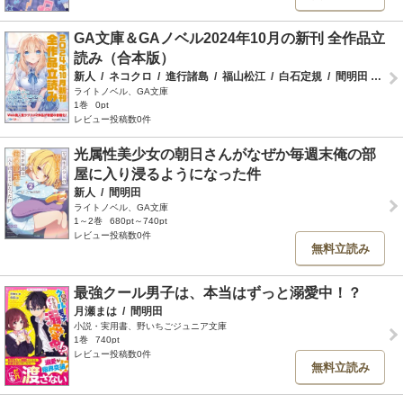
GA文庫＆GAノベル2024年10月の新刊 全作品立
読み（合本版）
新人
/
ネコクロ
/
進行諸島
/
福山松江
/
白石定規
/
間明田
/
Noy
ライトノベル、GA文庫
1巻
0pt
レビュー投稿数0件
光属性美少女の朝日さんがなぜか毎週末俺の部
屋に入り浸るようになった件
新人
/
間明田
ライトノベル、GA文庫
1～2巻
680pt～740pt
レビュー投稿数0件
無料立読み
最強クール男子は、本当はずっと溺愛中！？
月瀬まは
/
間明田
小説・実用書、野いちごジュニア文庫
1巻
740pt
レビュー投稿数0件
無料立読み