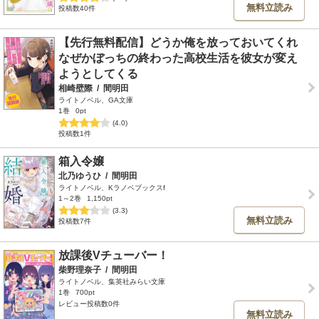
無料立読み
投稿数40件
【先行無料配信】どうか俺を放っておいてくれ
なぜかぼっちの終わった高校生活を彼女が変え
ようとしてくる
相崎壁際
/
間明田
ライトノベル、GA文庫
1巻
0pt
(4.0)
投稿数1件
箱入令嬢
北乃ゆうひ
/
間明田
ライトノベル、Kラノベブックスf
1～2巻
1,150pt
(3.3)
無料立読み
投稿数7件
放課後Vチューバー！
柴野理奈子
/
間明田
ライトノベル、集英社みらい文庫
1巻
700pt
レビュー投稿数0件
無料立読み