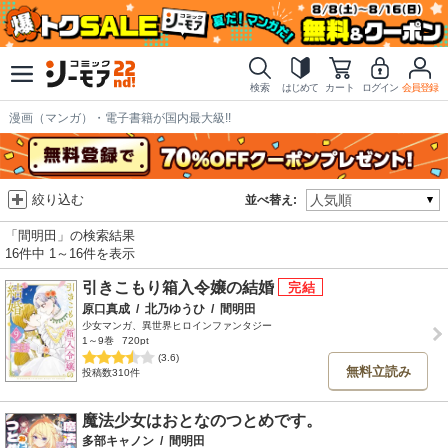
検索
はじめて
カート
ログイン
会員登録
漫画（マンガ）・電子書籍が国内最大級!!
絞り込む
並べ替え:
「間明田」の検索結果
16件中 1～16件を表示
引きこもり箱入令嬢の結婚
原口真成
/
北乃ゆうひ
/
間明田
少女マンガ、異世界ヒロインファンタジー
1～9巻
720pt
(3.6)
無料立読み
投稿数310件
魔法少女はおとなのつとめです。
多部キャノン
/
間明田