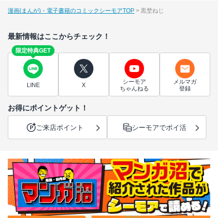
漫画(まんが)・電子書籍のコミックシーモアTOP
黒埜ねじ
最新情報はここからチェック！
限定特典GET
シーモア
メルマガ
LINE
X
ちゃんねる
登録
お得にポイントゲット！
ご来店ポイント
シーモアでポイ活