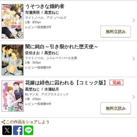
うそつきな婚約者
市瀬美咲
/
黒埜ねじ
ライトノベル、アズ･ノベルズ
1巻
850pt
レビュー投稿数0件
無料立読み
闇に純白～引き裂かれた堕天使～
佐伯まお
/
黒埜ねじ
ライトノベル、シャレードパール文庫
1巻
500pt
レビュー投稿数0件
花嫁は緋色に囚われる【コミック版】
黒埜ねじ
/
水瀬結月
BLマンガ、アズプラスコミック
1巻
250pt
レビュー投稿数0件
無料立読み
この作品をシェアしよう