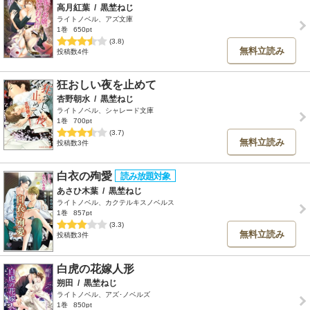
高月紅葉
/
黒埜ねじ
ライトノベル、アズ文庫
1巻
650pt
(3.8)
無料立読み
投稿数4件
狂おしい夜を止めて
杏野朝水
/
黒埜ねじ
ライトノベル、シャレード文庫
1巻
700pt
(3.7)
無料立読み
投稿数3件
白衣の殉愛
あさひ木葉
/
黒埜ねじ
ライトノベル、カクテルキスノベルス
1巻
857pt
(3.3)
無料立読み
投稿数3件
白虎の花嫁人形
朔田
/
黒埜ねじ
ライトノベル、アズ･ノベルズ
1巻
850pt