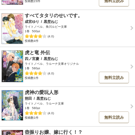
無料立読み
投稿数23件
すべてタタリのせいです。
成宮ゆり
/
黒埜ねじ
ライトノベル、角川ルビー文庫
1巻
500pt
(4.0)
投稿数4件
虎と竜 外伝
四ノ宮慶
/
黒埜ねじ
ライトノベル、ラルーナ文庫オリジナル
1巻
580pt
(4.0)
無料立読み
投稿数1件
虎神の愛玩人形
朔田
/
黒埜ねじ
ライトノベル、ラルーナ文庫
1巻
580pt
(4.0)
無料立読み
投稿数1件
壺振りお嬢、嫁に行く！？