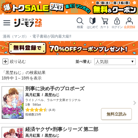
検索
はじめて
カート
ログイン
会員登録
漫画（マンガ）・電子書籍が国内最大級!!
絞り込む
並べ替え:
「黒埜ねじ」の検索結果
18件中 1～18件を表示
刑事に決め手のプロポーズ
高月紅葉
/
黒埜ねじ
ライトノベル、ラルーナ文庫オリジナル
1巻
580pt
(4.8)
無料立読み
投稿数15件
経済ヤクザ×刑事シリーズ 第二部
高月紅葉
/
黒埜ねじ