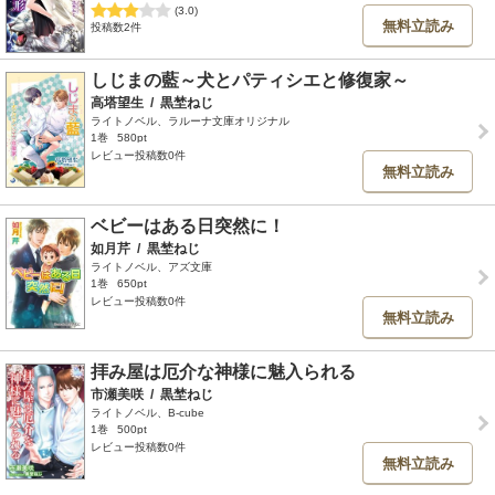
(3.0)
無料立読み
投稿数2件
しじまの藍～犬とパティシエと修復家～
高塔望生
/
黒埜ねじ
ライトノベル、ラルーナ文庫オリジナル
1巻
580pt
レビュー投稿数0件
無料立読み
ベビーはある日突然に！
如月芹
/
黒埜ねじ
ライトノベル、アズ文庫
1巻
650pt
レビュー投稿数0件
無料立読み
拝み屋は厄介な神様に魅入られる
市瀬美咲
/
黒埜ねじ
ライトノベル、B-cube
1巻
500pt
レビュー投稿数0件
無料立読み