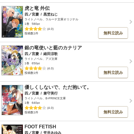
虎と竜 外伝
四ノ宮慶
/
黒埜ねじ
ライトノベル、ラルーナ文庫オリジナル
1巻
580pt
(4.0)
無料立読み
投稿数1件
銀の竜使いと藍のカナリア
四ノ宮慶
/
緒田涼歌
ライトノベル、アズ文庫
1巻
650pt
(4.0)
無料立読み
投稿数1件
優しくしないで、ただ抱いて。
四ノ宮慶
/
兼守美行
ライトノベル、B-PRINCE文庫
1巻
640pt
(4.0)
無料立読み
投稿数1件
FOOT FETISH
四ノ宮慶
/
笠井あゆみ