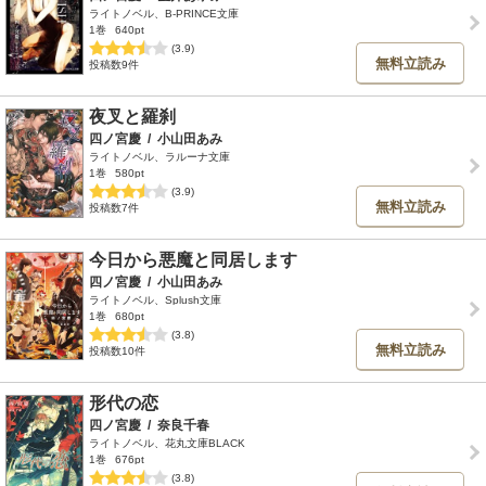
ライトノベル、B-PRINCE文庫
1巻
640pt
(3.9)
無料立読み
投稿数9件
夜叉と羅刹
四ノ宮慶
/
小山田あみ
ライトノベル、ラルーナ文庫
1巻
580pt
(3.9)
無料立読み
投稿数7件
今日から悪魔と同居します
四ノ宮慶
/
小山田あみ
ライトノベル、Splush文庫
1巻
680pt
(3.8)
無料立読み
投稿数10件
形代の恋
四ノ宮慶
/
奈良千春
ライトノベル、花丸文庫BLACK
1巻
676pt
(3.8)