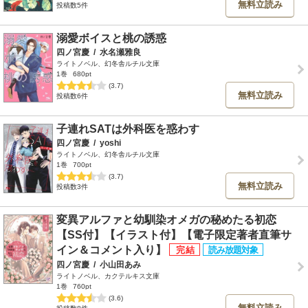
無料立読み
投稿数5件
溺愛ボイスと桃の誘惑
四ノ宮慶
/
水名瀬雅良
ライトノベル、幻冬舎ルチル文庫
1巻
680pt
(3.7)
無料立読み
投稿数6件
子連れSATは外科医を惑わす
四ノ宮慶
/
yoshi
ライトノベル、幻冬舎ルチル文庫
1巻
700pt
(3.7)
無料立読み
投稿数3件
変異アルファと幼馴染オメガの秘めたる初恋
【SS付】【イラスト付】【電子限定著者直筆サ
イン＆コメント入り】
四ノ宮慶
/
小山田あみ
ライトノベル、カクテルキス文庫
1巻
760pt
(3.6)
無料立読み