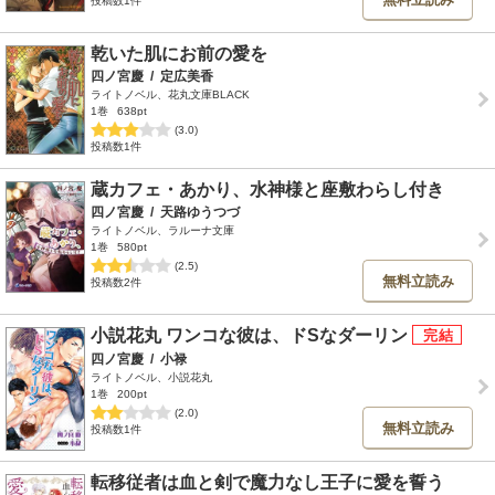
投稿数1件
乾いた肌にお前の愛を
四ノ宮慶
/
定広美香
ライトノベル、花丸文庫BLACK
1巻
638pt
(3.0)
投稿数1件
蔵カフェ・あかり、水神様と座敷わらし付き
四ノ宮慶
/
天路ゆうつづ
ライトノベル、ラルーナ文庫
1巻
580pt
(2.5)
無料立読み
投稿数2件
小説花丸 ワンコな彼は、ドSなダーリン
四ノ宮慶
/
小禄
ライトノベル、小説花丸
1巻
200pt
(2.0)
無料立読み
投稿数1件
転移従者は血と剣で魔力なし王子に愛を誓う