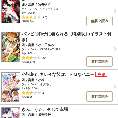
四ノ宮慶
/
宝井さき
ライトノベル、シャレード文庫
1巻
700pt
(3.5)
無料立読み
投稿数2件
バンビは獅子に娶られる【特別版】(イラスト付
き)
四ノ宮慶
/
小山田あみ
ライトノベル、CROSSNOVELS
1巻
900pt
(3.4)
無料立読み
投稿数17件
小説花丸 キレイな彼は、ドＭなハニー
四ノ宮慶
/
小禄
ライトノベル、小説花丸
1～2巻
200pt
(3.3)
無料立読み
投稿数3件
きみ、うた、そして幸福
四ノ宮慶
/
兼守美行