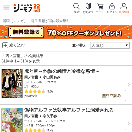
検索
はじめて
カート
ログイン
会員登録
漫画（マンガ）・電子書籍が国内最大級!!
絞り込む
並べ替え:
「四ノ宮慶」の検索結果
31件中 1～31件を表示
虎と竜～灼熱の純情と冷徹な慾情～
四ノ宮慶
/
小山田あみ
ライトノベル、アズ文庫
1巻
650pt
(4.5)
無料立読み
投稿数2件
偽物アルファは執事アルファに溺愛される
四ノ宮慶
/
奈良千春
ライトノベル、シャレード文庫
1～3巻
700pt～800pt
(4.4)