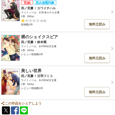
四ノ宮慶
/
カワイチハル
ライトノベル、幻冬舎ルチル文庫
1巻
680pt
(1.0)
無料立読み
投稿数2件
裸のシェイクスピア
四ノ宮慶
/
鈴本廃
ライトノベル、B-PRINCE文庫
1巻
640pt
レビュー投稿数0件
無料立読み
美しい世界
四ノ宮慶
/
日羽フミコ
ライトノベル、B-PRINCE文庫
1巻
640pt
レビュー投稿数0件
無料立読み
この作品をシェアしよう