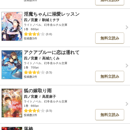
投稿数8件
淫魔ちゃんに溺愛レッスン
四ノ宮慶
/
駒城ミチヲ
ライトノベル、幻冬舎ルチル文庫
1巻
660pt
(3.6)
無料立読み
投稿数5件
アクアブルーに恋は濡れて
四ノ宮慶
/
高城たくみ
ライトノベル、幻冬舎ルチル文庫
1巻
700pt
(3.5)
無料立読み
投稿数2件
狐の嫁取り雨
四ノ宮慶
/
高星麻子
ライトノベル、幻冬舎ルチル文庫
1巻
660pt
(3.5)
無料立読み
投稿数2件
落椿