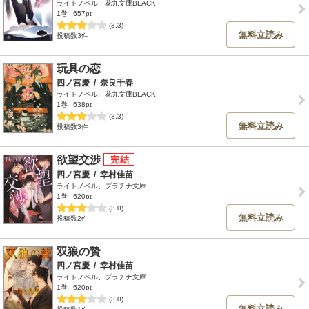
ライトノベル、花丸文庫BLACK
1巻
657pt
(3.3)
無料立読み
投稿数3件
玩具の恋
四ノ宮慶
/
奈良千春
ライトノベル、花丸文庫BLACK
1巻
638pt
(3.3)
無料立読み
投稿数3件
欲望交渉
四ノ宮慶
/
幸村佳苗
ライトノベル、プラチナ文庫
1巻
620pt
(3.0)
無料立読み
投稿数2件
双狼の贄
四ノ宮慶
/
幸村佳苗
ライトノベル、プラチナ文庫
1巻
620pt
(3.0)
無料立読み