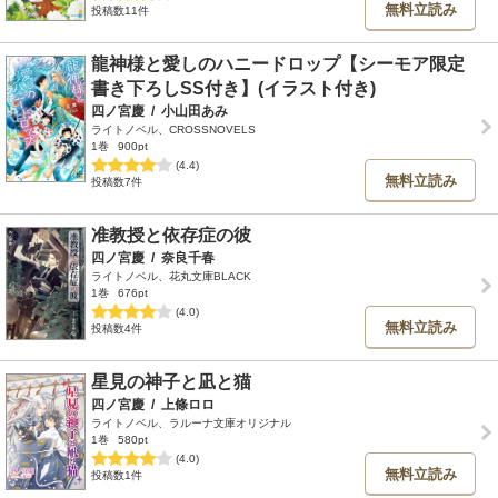
無料立読み
投稿数11件
龍神様と愛しのハニードロップ【シーモア限定
書き下ろしSS付き】(イラスト付き)
四ノ宮慶
/
小山田あみ
ライトノベル、CROSSNOVELS
1巻
900pt
(4.4)
無料立読み
投稿数7件
准教授と依存症の彼
四ノ宮慶
/
奈良千春
ライトノベル、花丸文庫BLACK
1巻
676pt
(4.0)
無料立読み
投稿数4件
星見の神子と凪と猫
四ノ宮慶
/
上條ロロ
ライトノベル、ラルーナ文庫オリジナル
1巻
580pt
(4.0)
無料立読み
投稿数1件