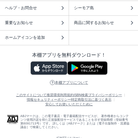
ヘルプ・お問合せ
シーモア島
重要なお知らせ
商品に関するお知らせ
ホームアイコンを追加
本棚アプリを無料ダウンロード！
本棚アプリについて
このサイトについて
推奨環境
利用規約
ISBN検索
プライバシーポリシー
情報セキュリティーポリシー
特定商取引法に基づく表示
安心してお使いいただくために
ABJマークは、この電子書店・電子書籍配信サービスが、 著作権者からコンテ
ンツ使用許諾を得た正規版配信サービスであることを示す登録商標（登録番号
第6091713号）です。 詳しくは［ABJマーク］または［電子出版制作・流通協
議会］で検索してください。
(C)NTTソルマーレ