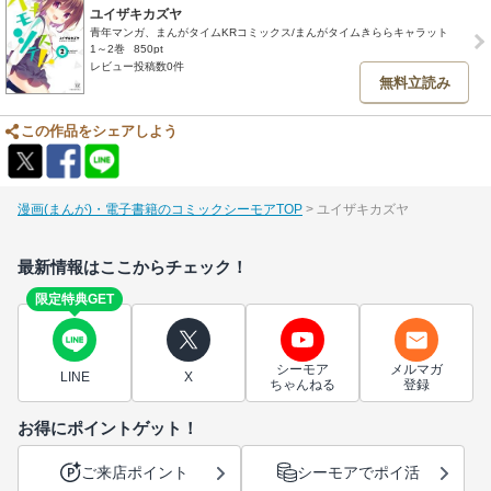
ユイザキカズヤ
青年マンガ、まんがタイムKRコミックス/まんがタイムきららキャラット
1～2巻
850pt
レビュー投稿数0件
無料立読み
この作品をシェアしよう
漫画(まんが)・電子書籍のコミックシーモアTOP
ユイザキカズヤ
最新情報はここからチェック！
限定特典GET
シーモア
メルマガ
LINE
X
ちゃんねる
登録
お得にポイントゲット！
ご来店ポイント
シーモアでポイ活