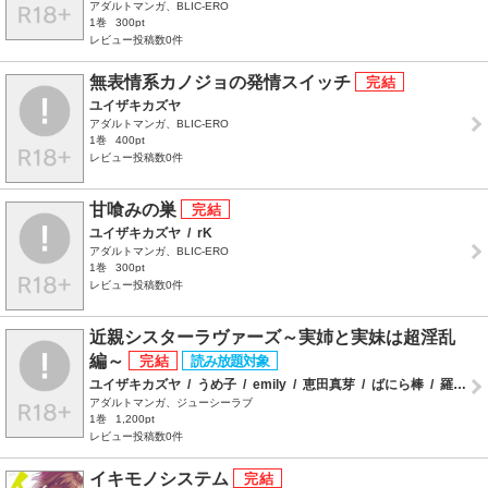
アダルトマンガ、BLIC-ERO
1巻
300pt
レビュー投稿数0件
無表情系カノジョの発情スイッチ
ユイザキカズヤ
アダルトマンガ、BLIC-ERO
1巻
400pt
レビュー投稿数0件
甘喰みの巣
ユイザキカズヤ
/
rK
アダルトマンガ、BLIC-ERO
1巻
300pt
レビュー投稿数0件
近親シスターラヴァーズ～実姉と実妹は超淫乱
編～
ユイザキカズヤ
/
うめ子
/
emily
/
恵田真芽
/
ばにら棒
/
羅ぶい
アダルトマンガ、ジューシーラブ
1巻
1,200pt
レビュー投稿数0件
イキモノシステム