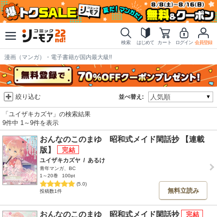
検索
はじめて
カート
ログイン
会員登録
漫画（マンガ）・電子書籍が国内最大級!!
絞り込む
並べ替え:
「ユイザキカズヤ」の検索結果
9件中 1～9件を表示
おんなのこのまゆ 昭和式メイド閑話抄 【連載
版】
ユイザキカズヤ
/
あるけ
青年マンガ、BC
1～20巻
100pt
(5.0)
無料立読み
投稿数1件
おんなのこのまゆ 昭和式メイド閑話抄