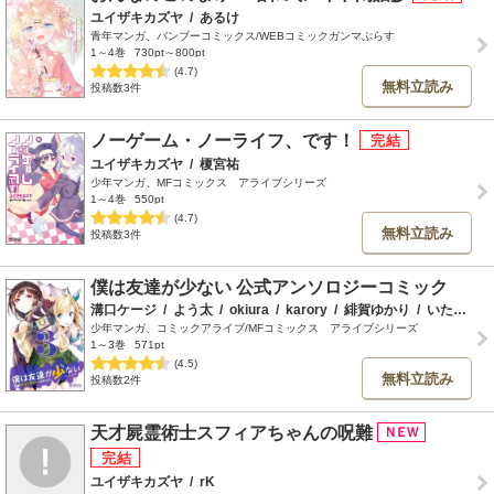
ユイザキカズヤ
/
あるけ
青年マンガ、バンブーコミックス/WEBコミックガンマぷらす
1～4巻
730pt～800pt
(4.7)
無料立読み
投稿数3件
ノーゲーム・ノーライフ、です！
ユイザキカズヤ
/
榎宮祐
少年マンガ、MFコミックス アライブシリーズ
1～4巻
550pt
(4.7)
無料立読み
投稿数3件
僕は友達が少ない 公式アンソロジーコミック
溝口ケージ
/
よう太
/
okiura
/
karory
/
緋賀ゆかり
/
いたち
/
少年マンガ、コミックアライブ/MFコミックス アライブシリーズ
1～3巻
571pt
(4.5)
無料立読み
投稿数2件
天才屍霊術士スフィアちゃんの呪難
ユイザキカズヤ
/
rK