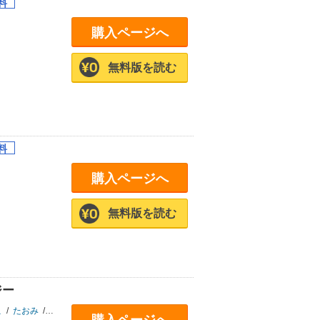
購入ページへ
無料版を読む
購入ページへ
無料版を読む
ジー
こ
/
たおみ
/
奈織
/
カナミ
/
セブン