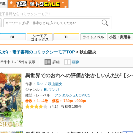
ア島
電子書籍ならコミックシーモア！
シーモア
BL
TL
ライトノベル
小説・実用書
コミックス
んが)・電子書籍のコミックシーモアTOP
>
秋山龍央
5件中 1～15件を表示
詳細
画像
異世界でのおれへの評価がおかしいんだが【シ
作家：
Roa
/
秋山龍央
ジャンル：
BLマンガ
雑誌・レーベル：
アンダルシュCOMICS
巻数：
1～4巻
価格： 780pt～900pt
（4.1） 投稿数100件