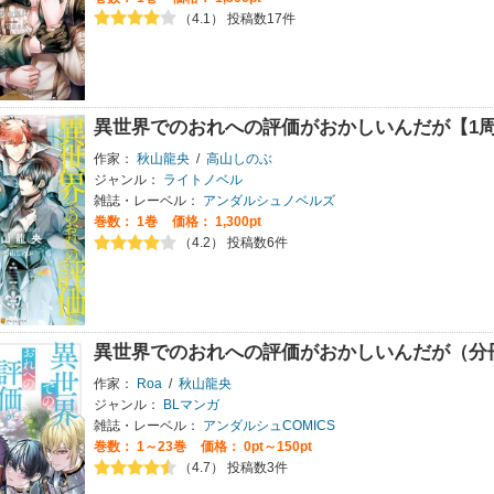
（4.1） 投稿数17件
異世界でのおれへの評価がおかしいんだが【1周
作家：
秋山龍央
/
高山しのぶ
ジャンル：
ライトノベル
雑誌・レーベル：
アンダルシュノベルズ
巻数：
1巻
価格： 1,300pt
（4.2） 投稿数6件
異世界でのおれへの評価がおかしいんだが（分
作家：
Roa
/
秋山龍央
ジャンル：
BLマンガ
雑誌・レーベル：
アンダルシュCOMICS
巻数：
1～23巻
価格： 0pt～150pt
（4.7） 投稿数3件