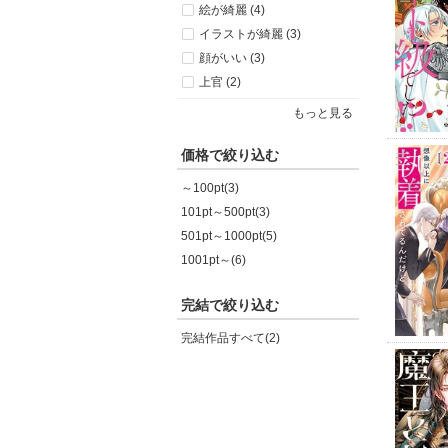
絵が綺麗 (4)
イラストが綺麗 (3)
顔がいい (3)
上官 (2)
もっと見る
価格で絞り込む
～100pt(3)
101pt～500pt(3)
501pt～1000pt(5)
1001pt～(6)
完結で絞り込む
完結作品すべて(2)