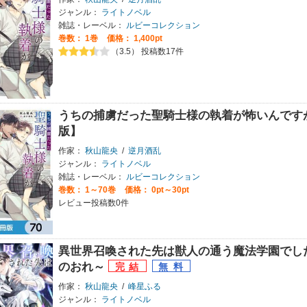
ジャンル：
ライトノベル
雑誌・レーベル：
ルビーコレクション
巻数：
1巻
価格： 1,400pt
（3.5） 投稿数17件
うちの捕虜だった聖騎士様の執着が怖いんです
版】
作家：
秋山龍央
/
逆月酒乱
ジャンル：
ライトノベル
雑誌・レーベル：
ルビーコレクション
巻数：
1～70巻
価格： 0pt～30pt
レビュー投稿数0件
異世界召喚された先は獣人の通う魔法学園でし
のおれ～
作家：
秋山龍央
/
峰星ふる
ジャンル：
ライトノベル