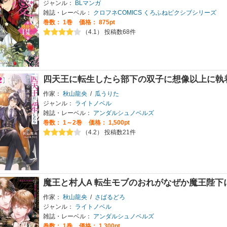
ジャンル：
BLマンガ
雑誌・レーベル：
クロフネCOMICS くろふねピクシブシリーズ
巻数：
1巻
価格： 875pt
（4.1） 投稿数68件
四天王に転生したら部下の双子に想像以上に執
作家：
秋山龍央
/
瓜うりた
ジャンル：
ライトノベル
雑誌・レーベル：
アンダルシュノベルズ
巻数：
1～2巻
価格： 1,500pt
（4.2） 投稿数21件
魔王と村人A 転生モブのおれがなぜか魔王陛
作家：
秋山龍央
/
さばるどろ
ジャンル：
ライトノベル
雑誌・レーベル：
アンダルシュノベルズ
巻数：
1巻
価格： 1,300pt