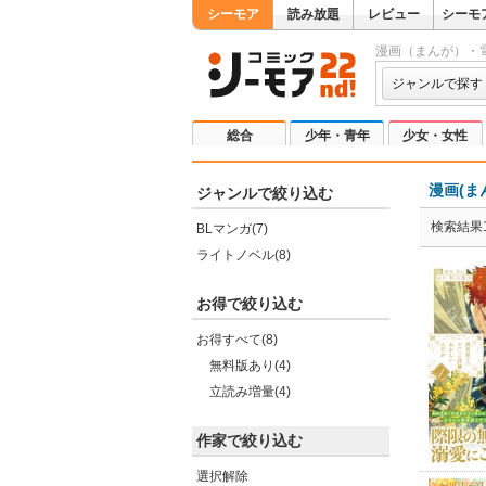
シーモア
読み放題
レビュー
シーモ
漫画（まんが）・
ジャンルで探す
総合
少年・青年
少女・女性
漫画(ま
ジャンルで絞り込む
検索結果1
BLマンガ(7)
ライトノベル(8)
お得で絞り込む
お得すべて(8)
無料版あり(4)
立読み増量(4)
作家で絞り込む
選択解除