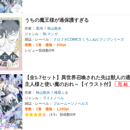
うちの魔王様が過保護すぎる
作家：
黒埼
/
秋山龍央
ジャンル：
BLマンガ
雑誌・レーベル：
クロフネCOMICS くろふねピクシブシリーズ
巻数：
1巻
価格： 200pt
レビュー投稿数0件
【全1-7セット】異世界召喚された先は獣人の
主人様と使い魔のおれ～【イラスト付】
作家：
秋山龍央
/
峰星ふる
ジャンル：
ライトノベル
雑誌・レーベル：
ブルームーンノベルズ
巻数：
1巻
価格： 1,200pt
（4.5） 投稿数6件