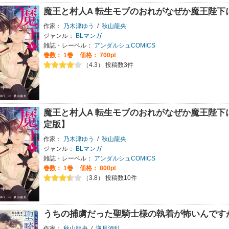
魔王と村人A 転生モブのおれがなぜか魔王陛
作家：
乃木津ゆう
/
秋山龍央
ジャンル：
BLマンガ
雑誌・レーベル：
アンダルシュCOMICS
巻数：
1巻
価格： 700pt
（4.3） 投稿数3件
魔王と村人A 転生モブのおれがなぜか魔王陛下
定版】
作家：
乃木津ゆう
/
秋山龍央
ジャンル：
BLマンガ
雑誌・レーベル：
アンダルシュCOMICS
巻数：
1巻
価格： 800pt
（3.8） 投稿数10件
うちの捕虜だった聖騎士様の執着が怖いんです
作家：
秋山龍央
/
逆月酒乱