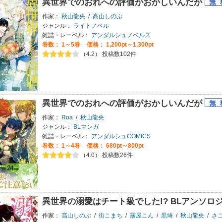
異世界でのおれへの評価がおかしいんだが
作家：
秋山龍央
/
高山しのぶ
ジャンル：
ライトノベル
雑誌・レーベル：
アンダルシュノベルズ
巻数：
1～5巻
価格： 1,200pt～1,300pt
（4.2） 投稿数102件
異世界でのおれへの評価がおかしいんだが
作家：
Roa
/
秋山龍央
ジャンル：
BLマンガ
雑誌・レーベル：
アンダルシュCOMICS
巻数：
1～4巻
価格： 680pt～800pt
（4.0） 投稿数26件
異世界の溺愛はチート級でした!? BLアンソロ
作家：
高山しのぶ
/
街こまち
/
霰屋こん
/
黒埼
/
秋山龍央
/
さ