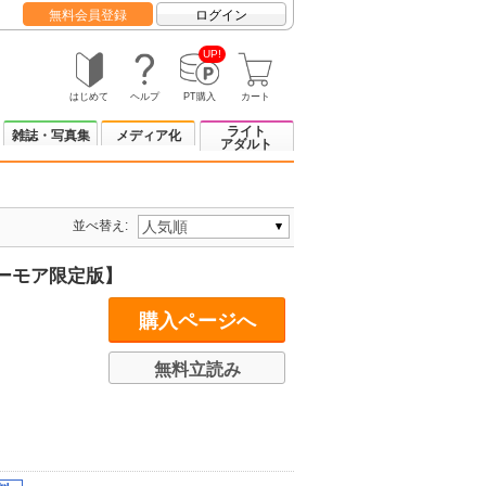
無料会員登録
ログイン
UP!
はじめて
ヘルプ
PT購入
カート
ライト
雑誌・写真集
メディア化
アダルト
並べ替え:
ーモア限定版】
購入ページへ
無料立読み