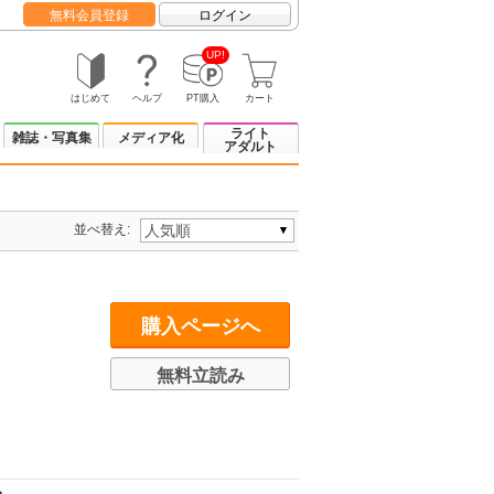
無料会員登録
ログイン
UP!
はじめて
ヘルプ
PT購入
カート
ライト
雑誌・写真集
メディア化
アダルト
並べ替え:
購入ページへ
無料立読み