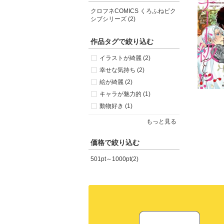
クロフネCOMICS くろふねピク
シブシリーズ (2)
作品タグで絞り込む
イラストが綺麗 (2)
幸せな気持ち (2)
絵が綺麗 (2)
キャラが魅力的 (1)
動物好き (1)
もっと見る
価格で絞り込む
501pt～1000pt(2)