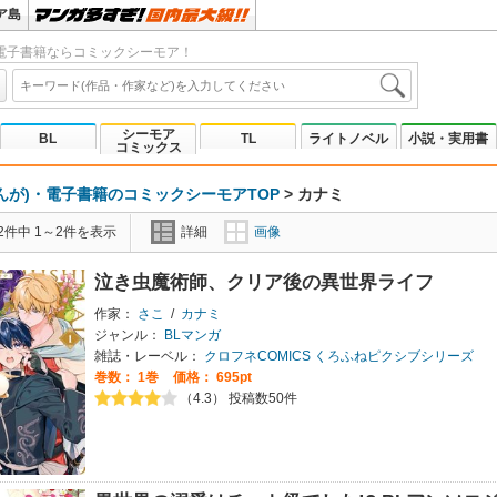
ア島
電子書籍ならコミックシーモア！
シーモア
BL
TL
ライトノベル
小説・実用書
コミックス
んが)・電子書籍のコミックシーモアTOP
>
カナミ
2件中 1～2件を表示
詳細
画像
泣き虫魔術師、クリア後の異世界ライフ
作家：
さこ
/
カナミ
ジャンル：
BLマンガ
雑誌・レーベル：
クロフネCOMICS くろふねピクシブシリーズ
巻数：
1巻
価格： 695pt
（4.3） 投稿数50件