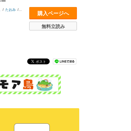
ジー
こ
/
たおみ
/
奈織
/
カナミ
/
セブン
購入ページへ
無料立読み