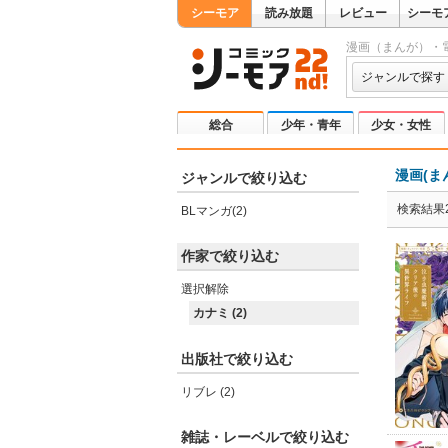
シーモア
読み放題
レビュー
シーモ
漫画（まんが）・
ジャンルで探す
総合
少年・青年
少女・女性
漫画(ま
ジャンルで絞り込む
検索結果
BLマンガ(2)
作家で絞り込む
選択解除
カナミ (2)
出版社で絞り込む
リブレ (2)
雑誌・レーベルで絞り込む