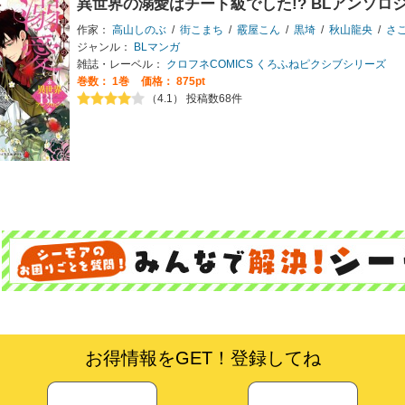
異世界の溺愛はチート級でした!? BLアンソロ
作家：
高山しのぶ
/
街こまち
/
霰屋こん
/
黒埼
/
秋山龍央
/
さ
ジャンル：
BLマンガ
雑誌・レーベル：
クロフネCOMICS くろふねピクシブシリーズ
巻数：
1巻
価格： 875pt
（4.1） 投稿数68件
お得情報をGET！登録してね